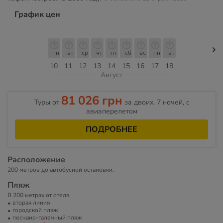
График цен
пн
вт
ср
чт
пт
сб
вс
пн
вт
10
11
12
13
14
15
16
17
18
Август
81 026 грн
Туры от
за двоих, 7 ночей, c
авиаперелетом
ПОДРОБНЕЕ
Расположение
200 метров до автобусной остановки.
Пляж
В 200 метрах от отеля.
вторая линия
городской пляж
песчано-галечный пляж