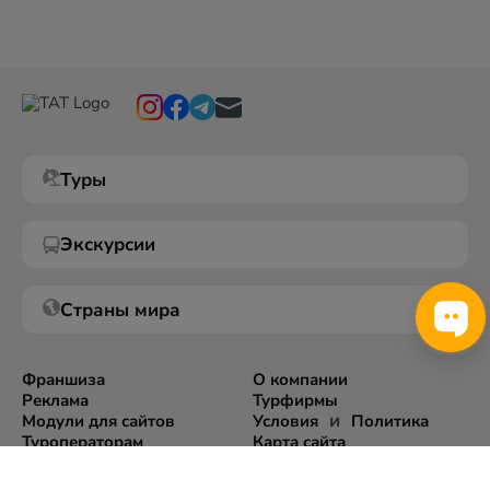
Туры
Экскурсии
Страны мира
Франшиза
О компании
Реклама
Турфирмы
и
Модули для сайтов
Условия
Политика
Туроператорам
Карта сайта
Экспорт информации