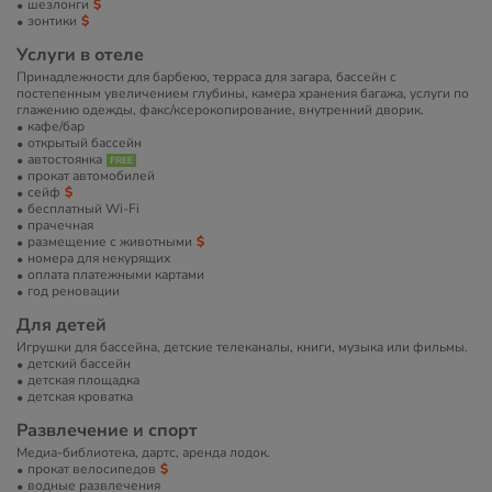
шезлонги
зонтики
Услуги в отеле
Принадлежности для барбекю, терраса для загара, бассейн с
постепенным увеличением глубины, камера хранения багажа, услуги по
глажению одежды, факс/ксерокопирование, внутренний дворик.
кафе/бар
открытый бассейн
автостоянка
прокат автомобилей
сейф
бесплатный Wi-Fi
прачечная
размещение с животными
номера для некурящих
оплата платежными картами
год реновации
Для детей
Игрушки для бассейна, детские телеканалы, книги, музыка или фильмы.
детский бассейн
детская площадка
детская кроватка
Развлечение и спорт
Медиа-библиотека, дартс, аренда лодок.
прокат велосипедов
водные развлечения