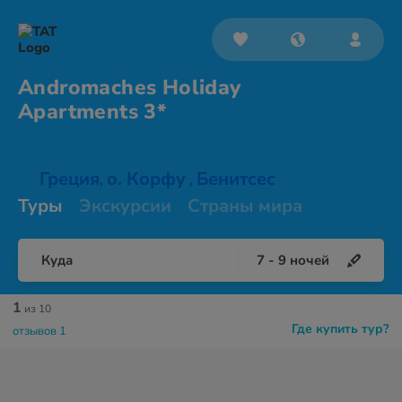
Andromaches Holiday
Apartments 3*
Греция
о. Корфу
Бенитсес
,
,
Туры
Экскурсии
Страны мира
Куда
7
-
9
ночей
1
из 10
Где купить тур?
отзывов 1