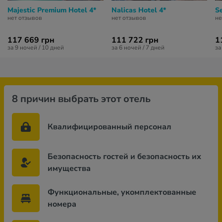
Majestic Premium Hotel 4*
Nalicas Hotel 4*
Se
нет отзывов
нет отзывов
не
117 669 грн
111 722 грн
1
за 9 ночей / 10 дней
за 6 ночей / 7 дней
за
8 причин выбрать этот отель
Квалифицированный персонал
Безопасность гостей и безопасность их
имущества
Функциональные, укомплектованные
номера