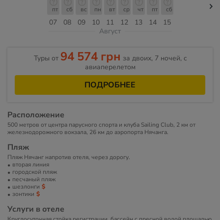
пт
сб
вс
пн
вт
ср
чт
пт
сб
07
08
09
10
11
12
13
14
15
Август
94 574 грн
Туры от
за двоих, 7 ночей, c
авиаперелетом
ПОДРОБНЕЕ
Расположение
500 метров от центра парусного спорта и клуба Sailing Club, 2 км от
железнодорожного вокзала, 26 км до аэропорта Нячанга.
Пляж
Пляж Нячанг напротив отеля, через дорогу.
вторая линия
городской пляж
песчаный пляж
шезлонги
зонтики
Услуги в отеле
Круглосуточная стойка регистрации, бассейн с пресной водой площадью