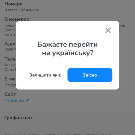
Номера
В отеле 102 номера.
В номерах
Кондиционер, мини-бар, гостиный уголок, телевизор, телефон, набор
для приготовления чая и кофе, чайник, минеральная питьевая вода,
халаты и тапочки, ванная комната, бесплатный Wi-Fi.
Бажаєте перейти
Адрес
96B5 Tran Phu, Nha Trang, Khanh Hoa, Viet Nam
на українську?
Телефоны
Телефон:84 58 352 8898
Факс: 84 58 352 6345
Залишити як є
Звісно
Е-маil
info@majesticnhatranghotel.com
Сайт
Majestic Star 3*
График цен