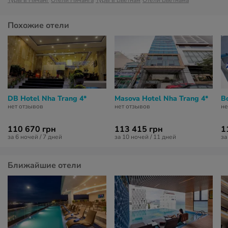
Туры в Нячанг
Отели Нячанга
Туры в Вьетнам
Отели Вьетнама
Похожие отели
DB Hotel Nha Trang 4*
Masova Hotel Nha Trang 4*
B
нет отзывов
нет отзывов
не
110 670 грн
113 415 грн
1
за 6 ночей / 7 дней
за 10 ночей / 11 дней
за
Ближайшие отели