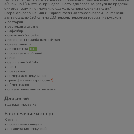
40 кв.м на 18-м этаже, принадлежности для барбекю, услуги по продаже
билетов, услуги по глажению одежды, камера хранения, факс/
ксерокопирование, мини-маркет, гостиная с телевизором, конференц-
зал площадью 190 кв.м на 200 персон, персонал говорит на русском.
ресторан
ресторан a la carte
кафе/бар
открытый бассейн
конференц-зал/банкетный зал
бизнес-центр
автостоянка
прокат автомобилей
сейф
бесплатный Wi-Fi
лифт
прачечная
номера для некурящих
трансфер в/из аэропорта
обмен валют
оплата платежными картами
Для детей
детская кроватка
Развлечение и спорт
Караоке.
прокат велосипедов
организация экскурсий