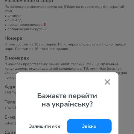
Развлечение и спорт
По запросу организуют экскурсии. В баре на террасе есть бильярдный
стол.
джакузи
бильярд
прокат велосипедов
организация экскурсий
Номера
Отель состоит из 103 номеров. Из номеров открывается вид на город и
море. Состоит из 16-этажного здания.
В номерах
В номерах представлено: ванна, халат, тапочки, фен, центральный
кондиционер, индивидуальный кондиционер, ТВ, мини-бар (платно),
чайник, холодильник, 1 бут. питьевой воды/чел.(ежедневно), набор для
приготовления чая/кофе, бесплатный Wi-Fi, сейф (бесплатно).
Адрес
98B Tran Phu Street, Лок Тхо, Нячанг, Вьетнам
Бажаєте перейти
Телефоны
на українську?
+84 58 6263 333
Е-маil
sales1@regaliahotel.vn
Залишити як є
Звісно
Сайт