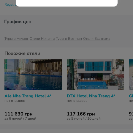
Regalia Nha Trang 3*
График цен
Туры в Нячанг
Отели Нячанга
Туры в Вьетнам
Отели Вьетнама
Похожие отели
Ale Nha Trang Hotel 4*
DTX Hotel Nha Trang 4*
G
нет отзывов
нет отзывов
не
111 630 грн
117 166 грн
9
за 6 ночей / 7 дней
за 9 ночей / 10 дней
за