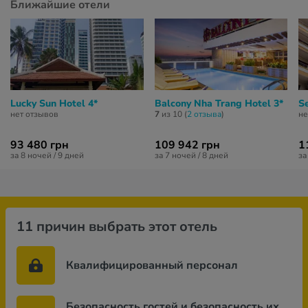
Ближайшие отели
Lucky Sun Hotel 4*
Balcony Nha Trang Hotel 3*
Se
нет отзывов
7
из 10 (
2 отзывa
)
не
93 480 грн
109 942 грн
1
за 8 ночей / 9 дней
за 7 ночей / 8 дней
за
11 причин выбрать этот отель
Квалифицированный персонал
Безопасность гостей и безопасность их