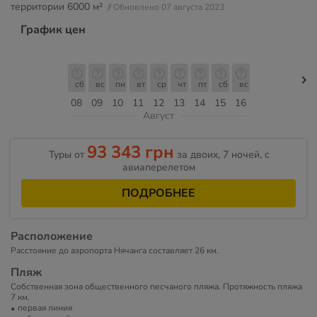
территории
6000 м²
// Обновлено 07 августа 2023
График цен
сб
вс
пн
вт
ср
чт
пт
сб
вс
08
09
10
11
12
13
14
15
16
Август
93 343 грн
Туры от
за двоих, 7 ночей, c
авиаперелетом
ПОДРОБНЕЕ
Расположение
Расстояние до аэропорта Нячанга составляет 26 км.
Пляж
Собственная зона общественного песчаного пляжа. Протяжность пляжа
7 км.
первая линия