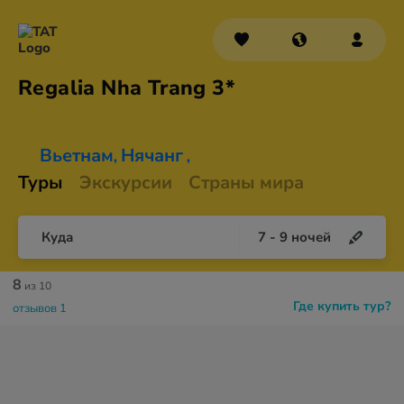
Regalia Nha
Trang 3*
Вьетнам
Нячанг
,
,
Туры
Экскурсии
Страны мира
Куда
7
-
9
ночей
8
из 10
Где купить тур?
отзывов 1