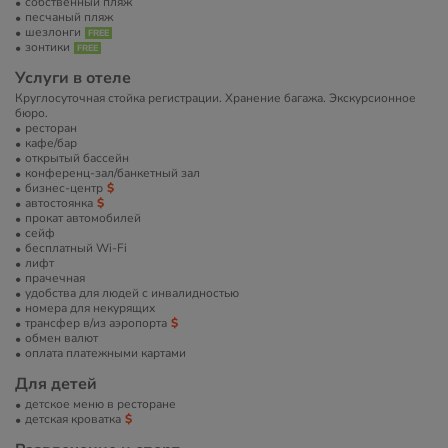
собственный пляж
песчаный пляж
шезлонги
зонтики
Услуги в отеле
Круглосуточная стойка регистрации. Хранение багажа. Экскурсионное
бюро.
ресторан
кафе/бар
открытый бассейн
конференц-зал/банкетный зал
бизнес-центр
автостоянка
прокат автомобилей
сейф
бесплатный Wi-Fi
лифт
прачечная
удобства для людей с инвалидностью
номера для некурящих
трансфер в/из аэропорта
обмен валют
оплата платежными картами
Для детей
детское меню в ресторане
детская кроватка