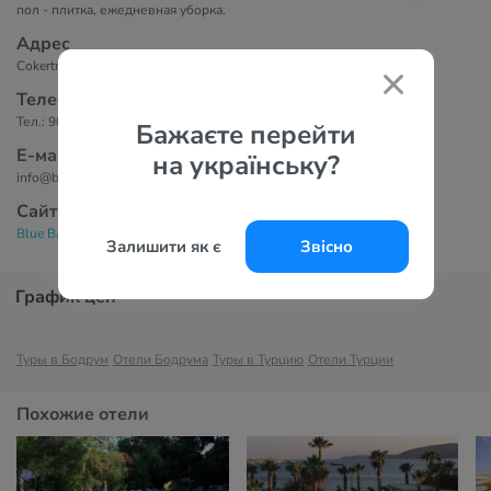
пол - плитка, ежедневная уборка.
Адрес
Cokertme Cad. No:22 Bitez Yalisi, 48300 Битез, Турция
Телефоны
Тел.: 90 252 363 78 56
Бажаєте перейти
Е-маil
на українську?
info@bodrumbluebay.com
Сайт
Blue Bay Beach Hotel 3*
Залишити як є
Звісно
График цен
Туры в Бодрум
Отели Бодрума
Туры в Турцию
Отели Турции
Похожие отели