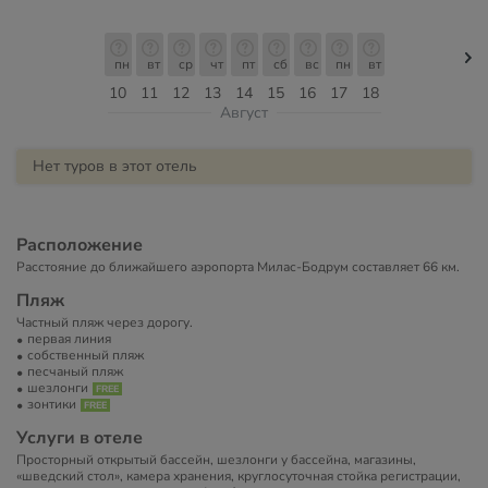
пн
вт
ср
чт
пт
сб
вс
пн
вт
10
11
12
13
14
15
16
17
18
Август
Нет туров в этот отель
Расположение
Расстояние до ближайшего аэропорта Милас-Бодрум составляет 66 км.
Пляж
Частный пляж через дорогу.
первая линия
собственный пляж
песчаный пляж
шезлонги
зонтики
Услуги в отеле
Просторный открытый бассейн, шезлонги у бассейна, магазины,
«шведский стол», камера хранения, круглосуточная стойка регистрации,