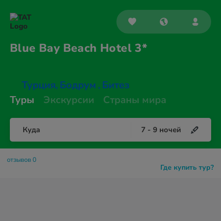
Blue Bay Beach
Hotel 3*
Турция
Бодрум
Битез
,
,
Туры
Экскурсии
Страны мира
Куда
7
-
9
ночей
отзывов 0
Где купить тур?