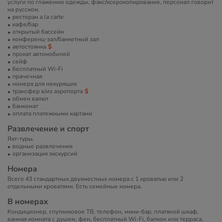
услуги по глажению одежды, факс/ксерокопирование, персонал говорит
на русском.
ресторан a la carte
кафе/бар
открытый бассейн
конференц-зал/банкетный зал
автостоянка
прокат автомобилей
сейф
бесплатный Wi-Fi
прачечная
номера для некурящих
трансфер в/из аэропорта
обмен валют
банкомат
оплата платежными картами
Развлечение и спорт
Яхт-туры.
водные развлечения
организация экскурсий
Номера
Всего 43 стандартных двухместных номера с 1 кроватью или 2
отдельными кроватями. Есть семейные номера.
В номерах
Кондиционер, спутниковое ТВ, телефон, мини-бар, платяной шкаф,
ванная комната с душем, фен, бесплатный Wi-Fi, балкон или терраса,