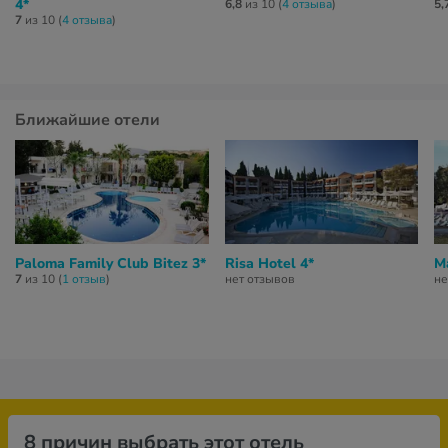
4*
6,8
из 10 (
4 отзывa
)
5,
7
из 10 (
4 отзывa
)
Ближайшие отели
Paloma Family Club Bitez 3*
Risa Hotel 4*
M
7
из 10 (
1 отзыв
)
нет отзывов
не
8 причин выбрать этот отель