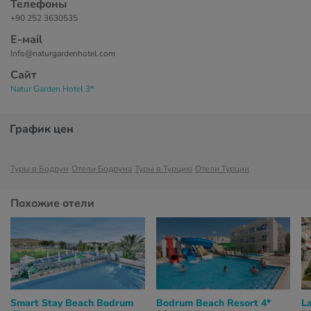
Телефоны
+90 252 3630535
Е-маil
Info@naturgardenhotel.com
Сайт
Natur Garden Hotel 3*
График цен
Туры в Бодрум
Отели Бодрума
Туры в Турцию
Отели Турции
Похожие отели
Smart Stay Beach Bodrum
Bodrum Beach Resort 4*
L