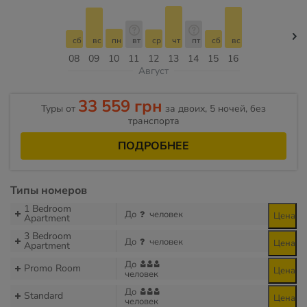
сб
вс
пн
вт
ср
чт
пт
сб
вс
08
09
10
11
12
13
14
15
16
Август
33 559 грн
Туры от
за двоих, 5 ночей, без
транспорта
ПОДРОБНЕЕ
Типы номеров
1 Bedroom
До
человек
Цена
Apartment
3 Bedroom
До
человек
Цена
Apartment
До
Promo Room
Цена
человек
До
Standard
Цена
человек