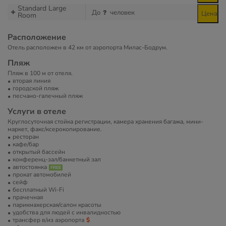
Standard Large
До
человек
Цена
Room
Расположение
Отель расположен в 42 км от аэропорта Милас-Бодрум.
Пляж
Пляж в 100 м от отеля.
вторая линия
городской пляж
песчано-галечный пляж
Услуги в отеле
Круглосуточная стойка регистрации, камера хранения багажа, мини-
маркет, факс/ксерокопирование.
ресторан
кафе/бар
открытый бассейн
конференц-зал/банкетный зал
автостоянка
прокат автомобилей
сейф
бесплатный Wi-Fi
прачечная
парикмахерская/салон красоты
удобства для людей с инвалидностью
трансфер в/из аэропорта