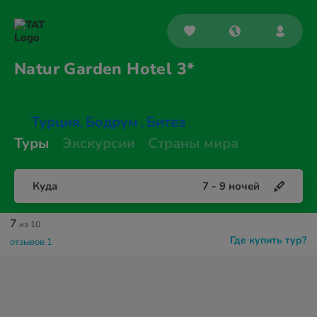
Natur Garden
Hotel 3*
Турция
Бодрум
Битез
,
,
Туры
Экскурсии
Страны мира
Куда
7
-
9
ночей
7
из 10
Где купить тур?
отзывов 1