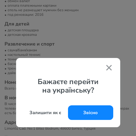
обмен валют
оплата платежными картами
отель не размещает мужчин без женщин
год реновации: 2016
Для детей
детская площадка
детская кроватка
Развлечение и спорт
сауна/баня/хамам
настольный теннис
теннисный корт
баскетбольная площадка
тренажерный зал
дайвинг
Бажаєте перейти
Номера
на українську?
Всего в отеле 89 номеров.
В номерах
В числе удобств номеров отеля Natur Garden — спутниковое
телевидение, мини-бар и собственная ванная комната. Во всех номерах
Залишити як є
Звісно
есть балкон с видом на бассейн или на сад.
Адрес
Limonlu Cad. No:1 Bitez Bodrum, 48600 Битез, Турция