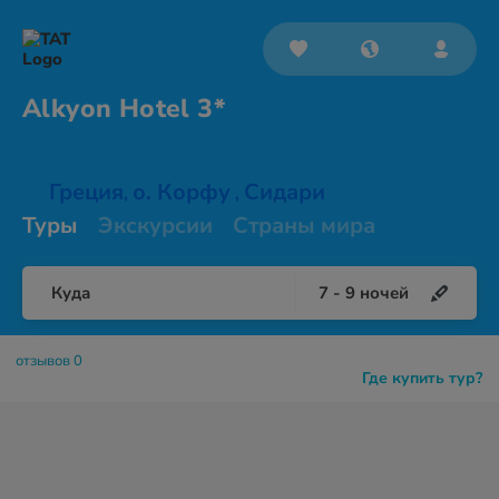
Alkyon
Hotel 3*
Греция
о. Корфу
Сидари
,
,
Туры
Экскурсии
Страны мира
Куда
7
-
9
ночей
отзывов 0
Где купить тур?