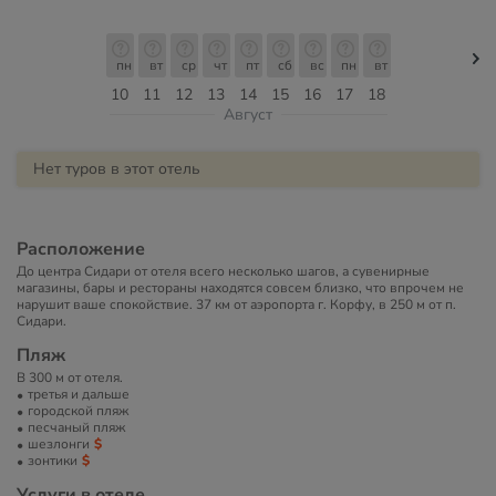
пн
вт
ср
чт
пт
сб
вс
пн
вт
10
11
12
13
14
15
16
17
18
Август
Нет туров в этот отель
Расположение
До центра Сидари от отеля всего несколько шагов, а сувенирные
магазины, бары и рестораны находятся совсем близко, что впрочем не
нарушит ваше спокойствие. 37 км от аэропорта г. Корфу, в 250 м от п.
Сидари.
Пляж
В 300 м от отеля.
третья и дальше
городской пляж
песчаный пляж
шезлонги
зонтики
Услуги в отеле