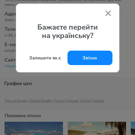
ТВ со спутниковыми каналами, кондиционер, холодильник, душ или
ванна, фен, телефон
Адрес
Sidari, Corfu, Greece
Бажаєте перейти
Телефоны
на українську?
(+30) 26630 95300
Е-маil
info@sidarialkyon.com
Залишити як є
Звісно
Сайт
Alkyon Hotel 3*
График цен
Туры в Корфу
Отели Корфу
Туры в Грецию
Отели Греции
Похожие отели