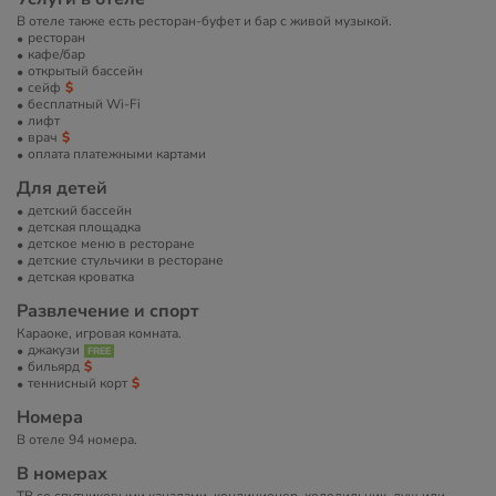
В отеле также есть ресторан-буфет и бар с живой музыкой.
ресторан
кафе/бар
открытый бассейн
сейф
бесплатный Wi-Fi
лифт
врач
оплата платежными картами
Для детей
детский бассейн
детская площадка
детское меню в ресторане
детские стульчики в ресторане
детская кроватка
Развлечение и спорт
Караоке, игровая комната.
джакузи
бильярд
теннисный корт
Номера
В отеле 94 номера.
В номерах