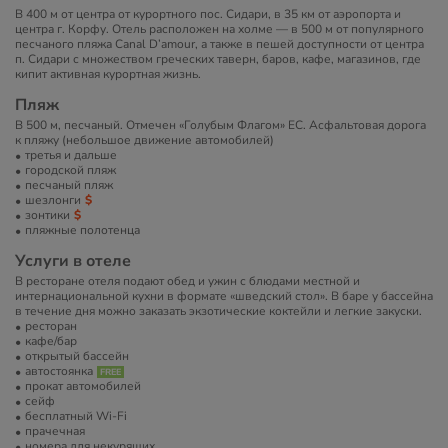
В 400 м от центра от курортного пос. Сидари, в 35 км от аэропорта и
центра г. Корфу. Отель расположен на холме — в 500 м от популярного
песчаного пляжа Canal D’amour, а также в пешей доступности от центра
п. Сидари с множеством греческих таверн, баров, кафе, магазинов, где
кипит активная курортная жизнь.
Пляж
В 500 м, песчаный. Отмечен «Голубым Флагом» ЕС. Асфальтовая дорога
к пляжу (небольшое движение автомобилей)
третья и дальше
городской пляж
песчаный пляж
шезлонги
зонтики
пляжные полотенца
Услуги в отеле
В ресторане отеля подают обед и ужин с блюдами местной и
интернациональной кухни в формате «шведский стол». В баре у бассейна
в течение дня можно заказать экзотические коктейли и легкие закуски.
ресторан
кафе/бар
открытый бассейн
автостоянка
прокат автомобилей
сейф
бесплатный Wi-Fi
прачечная
номера для некурящих