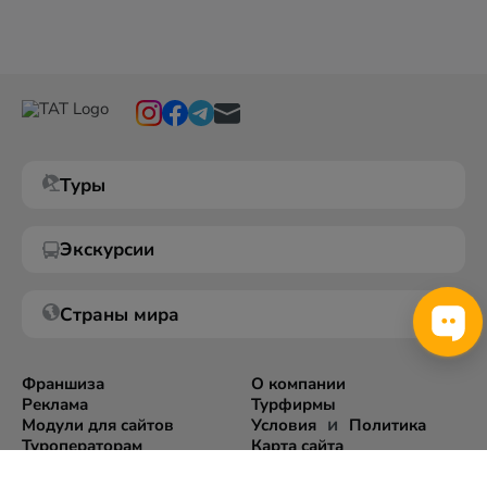
Туры
Экскурсии
Страны мира
Франшиза
О компании
Реклама
Турфирмы
и
Модули для сайтов
Условия
Политика
Туроператорам
Карта сайта
Экспорт информации