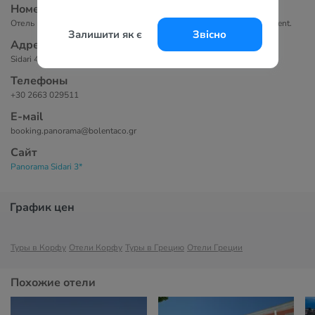
Номера
Отель предлагает 180 комфортабельных номеров: Studio и Apartment.
Залишити як є
Звісно
Адрес
Sidari 49081, Corfu, Greece
Телефоны
+30 2663 029511
Е-маil
booking.panorama@bolentaco.gr
Сайт
Panorama Sidari 3*
График цен
Туры в Корфу
Отели Корфу
Туры в Грецию
Отели Греции
Похожие отели