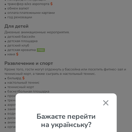
трансфер в/из аэропорта
обмен валют
оплата платежными картами
год реновации
Для детей
Дневные анимационные мероприятия.
детский бассейн
детская площадка
детский клуб
детская кроватка
няня
Развлечение и спорт
Кроме того, гости могут отдохнуть у бассейна или посетить фитнес-зал и
теннисный корт, а также сыграть в настольный теннис.
бильярд
настольный теннис
теннисный корт
баскетбольная площадка
прокат велосипедов
тренажерный зал
аэробика
занятия йогой
водные развлечения
Бажаєте перейти
диско-клуб
анимация
на українську?
организация экскурсий