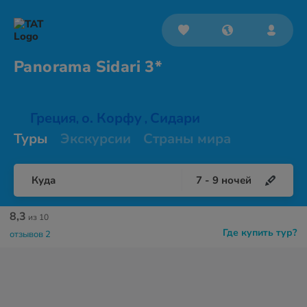
Panorama
Sidari 3*
Греция
о. Корфу
Сидари
,
,
Туры
Экскурсии
Страны мира
Куда
7
-
9
ночей
8,3
из 10
Где купить тур?
отзывов 2