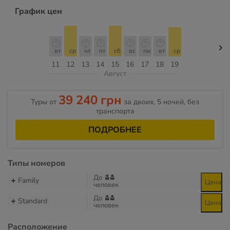
График цен
вт
ср
чт
пт
сб
вс
пн
вт
ср
11
12
13
14
15
16
17
18
19
Август
39 240 грн
Туры от
за двоих, 5 ночей, без
транспорта
ПОДРОБНЕЕ
Типы номеров
До
Family
Цена
человек
До
Standard
Цена
человек
Расположение