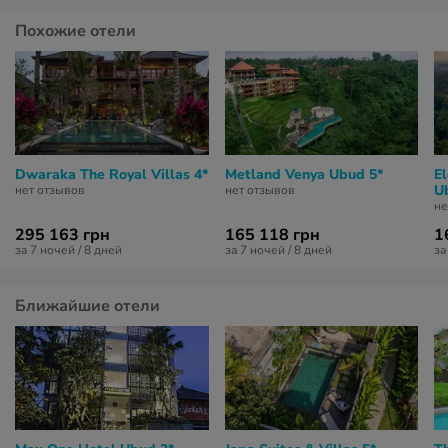
Похожие отели
Dwaraka The Royal Villas 4*
Metland Venya Ubud 5*
E
U
нет отзывов
нет отзывов
не
295 163 грн
165 118 грн
1
за 7 ночей / 8 дней
за 7 ночей / 8 дней
за
Ближайшие отели