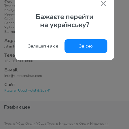
Фен.
Туалетно-косметические принадлежности.
Кондиционер.
Бажаєте перейти
Мини-бар.
Сейф.
на українську?
Бесплатный Wi-Fi.
Чайник/кофеварка.
Балкон или терраса.
Адрес
Залишити як є
Звісно
Jalan Hanoman, Pengosekan, Ubud, Bali, 80571, Индонезия
Телефоны
+62 361 908 0800
Е-маil
info@plataranubud.com
Сайт
Plataran Ubud Hotel & Spa 4*
График цен
Туры в Убуд
Отели Убуда
Туры в Индонезию
Отели Индонезии