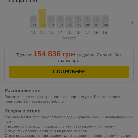
График цен
вт
ср
чт
пт
сб
вс
пн
вт
ср
11
12
13
14
15
16
17
18
19
Август
154 836 грн
Туры от
за двоих, 7 ночей, без
транспорта
ПОДРОБНЕЕ
Расположение
Расстояние до международного аэропорта Нгурах-Рай составляет
примерно 1,5 часа на автомобиле.
Услуги в отеле
The View Restaurant: предлагает блюда индонезийской и международной
кухни.
The Lounge: место для отдыха с легкими закусками и напитками.
2 открытых бассейна с видом на рисовые поля.
Отель предоставляет помещения для проведения мероприятий и встреч.