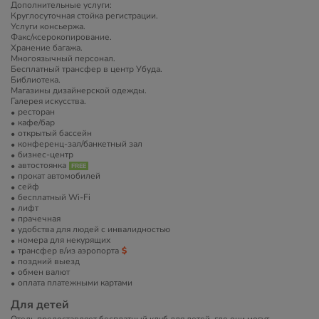
Дополнительные услуги:
Круглосуточная стойка регистрации.
Услуги консьержа.
Факс/ксерокопирование.
Хранение багажа.
Многоязычный персонал.
Бесплатный трансфер в центр Убуда.
Библиотека.
Магазины дизайнерской одежды.
Галерея искусства.
ресторан
кафе/бар
открытый бассейн
конференц-зал/банкетный зал
бизнес-центр
автостоянка
прокат автомобилей
сейф
бесплатный Wi-Fi
лифт
прачечная
удобства для людей с инвалидностью
номера для некурящих
трансфер в/из аэропорта
поздний выезд
обмен валют
оплата платежными картами
Для детей