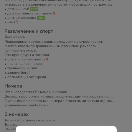
Отель предоставляет бесплатный клуб для детей, где они могут
участвовать в различных активностях и обучающих программах.
детский клуб
детское меню в ресторане
детская кроватка
няня
Развлечение и спорт
Йога-классы.
Пешеходные и велосипедные экскурсии по окрестностям.
Мастер-классы по традиционным балийским ремеслам.
Кулинарные курсы.
Спа-процедуры и массажи.
Спа или велнес-центр
прокат велосипедов
тренажерный зал
занятия йогой
организация экскурсий
Номера
Отель предлагает 51 номер, включая:
Делюкс: просторные номера с видом на сады или рисовые поля.
Сьюты: более просторные номера с отдельными зонами отдыха и
улучшенными удобствами.
В номерах
Телевизор с плоским экраном.
Телефон.
Ванная комната с душем и ванной.