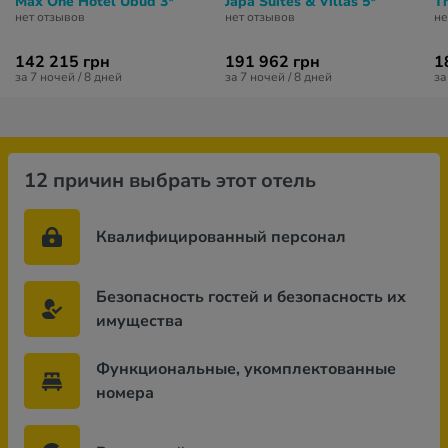
Max One Hotel Ubud 3*
Japa Suites & Villas 5*
Th
нет отзывов
нет отзывов
не
142 215 грн
191 962 грн
1
за 7 ночей / 8 дней
за 7 ночей / 8 дней
за
12 причин выбрать этот отель
Квалифицированный персонал
Безопасность гостей и безопасность их
имущества
Функциональные, укомплектованные
номера