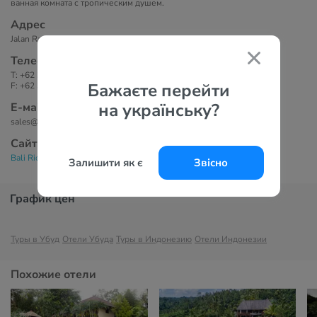
ванная комната с тропическим душем.
Адрес
Jalan Raya Kedewatan Banjar Tanggayuda, Ubud, Bali
Телефоны
T: +62 361 971 999
Бажаєте перейти
F: +62 361 970 999
на українську?
Е-маil
sales@balirich-ubud.com
Сайт
Bali Rich Luxury Villas Ubud 4*
Залишити як є
Звісно
График цен
Туры в Убуд
Отели Убуда
Туры в Индонезию
Отели Индонезии
Похожие отели