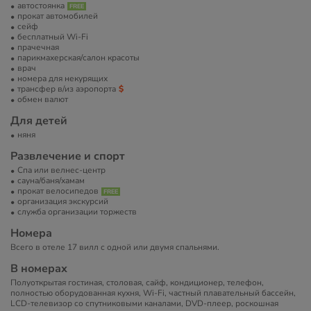
автостоянка
прокат автомобилей
сейф
бесплатный Wi-Fi
прачечная
парикмахерская/салон красоты
врач
номера для некурящих
трансфер в/из аэропорта
обмен валют
Для детей
няня
Развлечение и спорт
Спа или велнес-центр
сауна/баня/хамам
прокат велосипедов
организация экскурсий
служба организации торжеств
Номера
Всего в отеле 17 вилл с одной или двумя спальнями.
В номерах
Полуоткрытая гостиная, столовая, сайф, кондиционер, телефон,
полностью оборудованная кухня, Wi-Fi, частный плавательный бассейн,
LCD-телевизор со спутниковыми каналами, DVD-плеер, роскошная