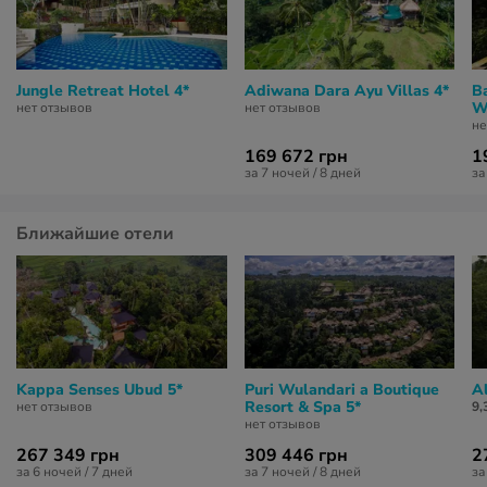
Jungle Retreat Hotel 4*
Adiwana Dara Ayu Villas 4*
Ba
W
нет отзывов
нет отзывов
не
169 672 грн
1
за 7 ночей / 8 дней
за
Ближайшие отели
Kappa Senses Ubud 5*
Puri Wulandari a Boutique
Al
Resort & Spa 5*
нет отзывов
9,
нет отзывов
267 349 грн
309 446 грн
2
за 6 ночей / 7 дней
за 7 ночей / 8 дней
за