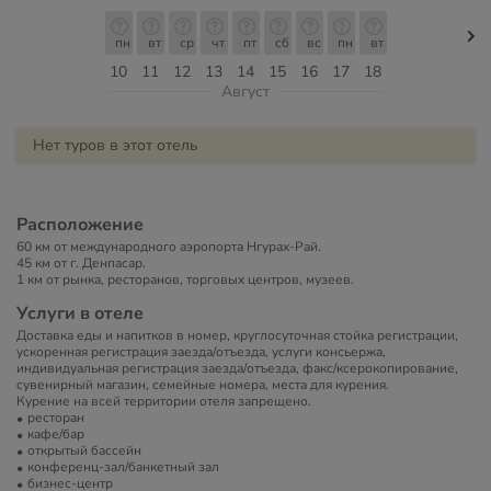
пн
вт
ср
чт
пт
сб
вс
пн
вт
10
11
12
13
14
15
16
17
18
Август
Нет туров в этот отель
Расположение
60 км от международного аэропорта Нгурах-Рай.
45 км от г. Денпасар.
1 км от рынка, ресторанов, торговых центров, музеев.
Услуги в отеле
Доставка еды и напитков в номер, круглосуточная стойка регистрации,
ускоренная регистрация заезда/отъезда, услуги консьержа,
индивидуальная регистрация заезда/отъезда, факс/ксерокопирование,
сувенирный магазин, семейные номера, места для курения.
Курение на всей территории отеля запрещено.
ресторан
кафе/бар
открытый бассейн
конференц-зал/банкетный зал
бизнес-центр