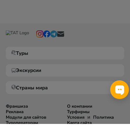
Туры
Экскурсии
Страны мира
Франшиза
О компании
Реклама
Турфирмы
и
Модули для сайтов
Условия
Политика
Туроператорам
Карта сайта
Экспорт информации