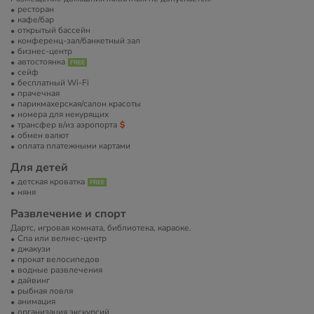
ресторан
кафе/бар
открытый бассейн
конференц-зал/банкетный зал
бизнес-центр
автостоянка
сейф
бесплатный Wi-Fi
прачечная
парикмахерская/салон красоты
номера для некурящих
трансфер в/из аэропорта
обмен валют
оплата платежными картами
Для детей
детская кроватка
няня
Развлечение и спорт
Дартс, игровая комната, библиотека, караоке.
Спа или велнес-центр
джакузи
прокат велосипедов
водные развлечения
дайвинг
рыбная ловля
анимация
организация экскурсий