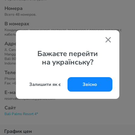
Номера
Всего 48 номеров.
В номерах
Кондиционер, мини-кухня, гостиная, телевизор с плоским экраном с
кабельными каналами, DVD-плеер, ванная комната с душем.
Адрес
Jl. Candi Dasa, Nyuh Tebel
Бажаєте перейти
Manggis - Amlapura
Bali 80581
на українську?
Indonesia.
Телефоны
Phone: +62 363 42191 (Hunting) 42192, 42193
Fax: +62 363 42194
Залишити як є
Звісно
Е-маil
reservationspalms@yahoo.com
Сайт
Bali Palms Resort 4*
График цен