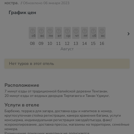
костра.
// Обновлено 06 января 2023
График цен
сб
вс
пн
вт
ср
чт
пт
сб
вс
08
09
10
11
12
13
14
15
16
Август
Нет туров в этот отель
Расположение
7 минут езды от традиционной балийской деревни Тенганан.
20 минут езды от водных дворцов Тиртаганга и Таман Уджунг.
Услуги в отеле
Барбекю, терраса для загара, доставка еды и напитков в номер,
круглосуточная стойка регистрации, камера хранения багажа, услуги
консьержа, индивидуальная регистрация заезда/отъезда, факс/
ксерокопирование, доставка прессы, магазины на территории, семейные
номера.
Размещение домашних животных не допускается.