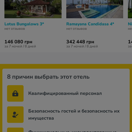
Lotus Bungalows 3*
Ramayana Candidasa 4*
N
нет отзывов
нет отзывов
не
146 080 грн
342 448 грн
1
за 7 ночей / 8 дней
за 7 ночей / 8 дней
за
8 причин выбрать этот отель
Квалифицированный персонал
Безопасность гостей и безопасность их
имущества