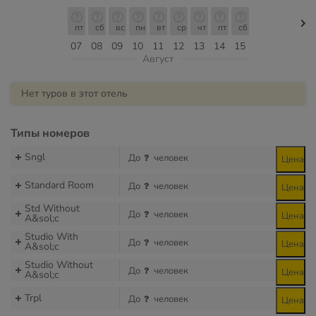
пт
сб
вс
пн
вт
ср
чт
пт
сб
07
08
09
10
11
12
13
14
15
Август
Нет туров в этот отель
Типы номеров
Sngl
До
человек
Цена
Standard Room
До
человек
Цена
Std Without
До
человек
Цена
A&sol;c
Studio With
До
человек
Цена
A&sol;c
Studio Without
До
человек
Цена
A&sol;c
Trpl
До
человек
Цена