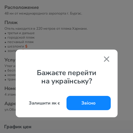
Расположение
48 км от международного аэропорта г. Бургас.
Пляж
Отель находится в 220 метров от пляжа Хармани.
третья и дальше
городской пляж
песчаный пляж
шезлонги
зонтики
Услуги в отеле
Утюг и гладильная доска.
бесплатный Wi-Fi
Бажаєте перейти
номера для некурящих
на українську?
трансфер в/из аэропорта
Номера
4 этажная вилла имеет 3 двухместных и 4 трехместных номера.
Залишити як є
Звісно
Адрес
ул.Оборище 22, г. Созополь, Болгария
График цен