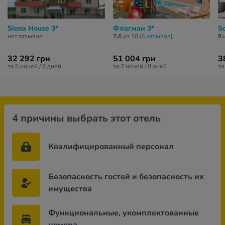
Siena House 3*
Флагман 3*
S
нет отзывов
7,6
из 10 (
5 отзывов
)
8
и
32 292 грн
51 004 грн
3
за 5 ночей / 6 дней
за 7 ночей / 8 дней
за
4 причины выбрать этот отель
Квалифицированный персонал
Безопасность гостей и безопасность их
имущества
Функциональные, укомплектованные