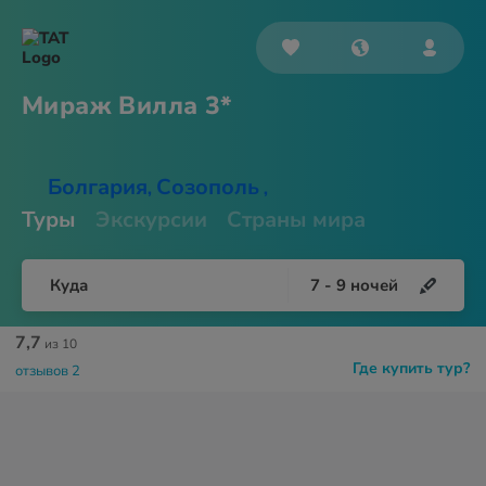
Мираж
Вилла 3*
Болгария
Созополь
,
,
Туры
Экскурсии
Страны мира
Куда
7
-
9
ночей
7,7
из 10
Где купить тур?
отзывов 2