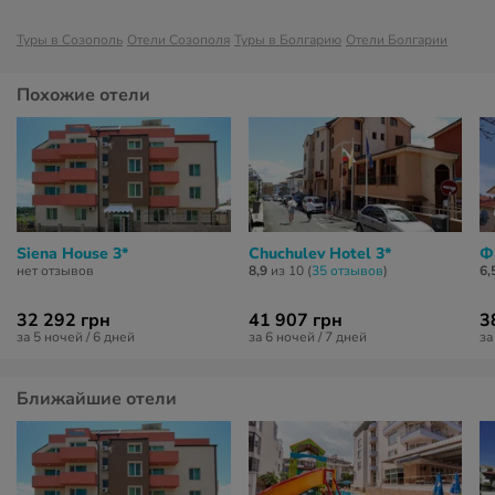
Туры в Созополь
Отели Созополя
Туры в Болгарию
Отели Болгарии
Похожие отели
Siena House 3*
Chuchulev Hotel 3*
Ф
нет отзывов
8,9
из 10 (
35 отзывов
)
6,
32 292 грн
41 907 грн
3
за 5 ночей / 6 дней
за 6 ночей / 7 дней
за
Ближайшие отели