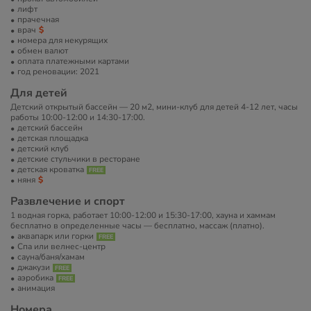
лифт
прачечная
врач
номера для некурящих
обмен валют
оплата платежными картами
год реновации: 2021
Для детей
Детский открытый бассейн — 20 м2, мини-клуб для детей 4-12 лет, часы
работы 10:00-12:00 и 14:30-17:00.
детский бассейн
детская площадка
детский клуб
детские стульчики в ресторане
детская кроватка
няня
Развлечение и спорт
1 водная горка, работает 10:00-12:00 и 15:30-17:00, хауна и хаммам
бесплатно в определенные часы — бесплатно, массаж (платно).
аквапарк или горки
Спа или велнес-центр
сауна/баня/хамам
джакузи
аэробика
анимация
Номера