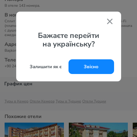
В отеле 143 номера.
В номерах
Сплит кондиционер, сейф (платно), телевизор, спутниковое ТВ, Wi-Fi
(платно), телефон (платно), мини-бар пустой (бесплатно), ванная комната
с душем, фен (бесплатно), балкон (не везде). Уборка в номере:
Бажаєте перейти
ежедневно, смена белья: два раза в неделю.
на українську?
Адрес
Başkomutan Atatürk Cad. No:56, 07980 Beldibi, Kemer, Antalya,Turkey
Телефоны
+90 242 745 04 86
Залишити як є
Звісно
График цен
Туры в Кемер
Отели Кемера
Туры в Турцию
Отели Турции
Похожие отели