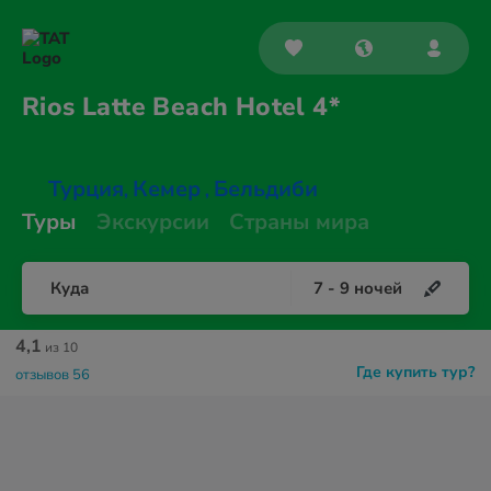
Rios Latte Beach
Hotel 4*
Турция
Кемер
Бельдиби
,
,
Туры
Экскурсии
Страны мира
Куда
7
-
9
ночей
4,1
из 10
Где купить тур?
отзывов 56