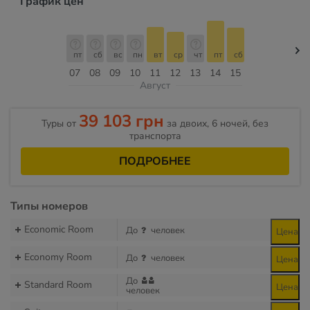
График цен
пт
сб
вс
пн
вт
ср
чт
пт
сб
07
08
09
10
11
12
13
14
15
Август
39 103 грн
Туры от
за двоих, 6 ночей, без
транспорта
ПОДРОБНЕЕ
Типы номеров
Economic Room
До
человек
Цена
Economy Room
До
человек
Цена
До
Standard Room
Цена
человек