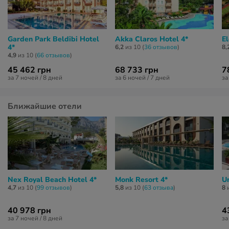
Garden Park Beldibi Hotel
Akka Claros Hotel 4*
El
4*
6,2
из 10 (
36 отзывов
)
8,
4,9
из 10 (
66 отзывов
)
45 462 грн
68 733 грн
7
за 7 ночей / 8 дней
за 6 ночей / 7 дней
за
Ближайшие отели
Nex Royal Beach Hotel 4*
Monk Resort 4*
U
4,7
из 10 (
99 отзывов
)
5,8
из 10 (
63 отзывa
)
8
и
40 978 грн
4
за 7 ночей / 8 дней
за