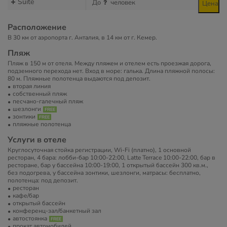
Suite
До
человек
Цена
Расположение
В 30 км от аэропорта г. Анталия, в 14 км от г. Кемер.
Пляж
Пляж в 150 м от отеля. Между пляжем и отелем есть проезжая дорога,
подземного перехода нет. Вход в море: галька. Длина пляжной полосы:
80 м. Пляжные полотенца выдаются под депозит.
вторая линия
собственный пляж
песчано-галечный пляж
шезлонги
зонтики
пляжные полотенца
Услуги в отеле
Круглосуточная стойка регистрации, Wi-Fi (платно), 1 основной
ресторан, 4 бара: лобби-бар 10:00-22:00, Latte Terrace 10:00-22:00, бар в
ресторане, бар у бассейна 10:00-19:00, 1 открытый бассейн 300 кв.м.,
без подогрева, у бассейна зонтики, шезлонги, матрасы: бесплатно,
полотенца: под депозит.
ресторан
кафе/бар
открытый бассейн
конференц-зал/банкетный зал
автостоянка
прокат автомобилей