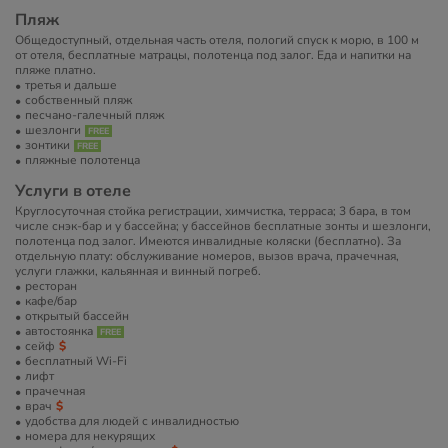
Пляж
Общедоступный, отдельная часть отеля, пологий спуск к морю, в 100 м
от отеля, бесплатные матрацы, полотенца под залог. Еда и напитки на
пляже платно.
третья и дальше
собственный пляж
песчано-галечный пляж
шезлонги
зонтики
пляжные полотенца
Услуги в отеле
Круглосуточная стойка регистрации, химчистка, терраса; 3 бара, в том
числе снэк-бар и у бассейна; у бассейнов бесплатные зонты и шезлонги,
полотенца под залог. Имеются инвалидные коляски (бесплатно). За
отдельную плату: обслуживание номеров, вызов врача, прачечная,
услуги глажки, кальянная и винный погреб.
ресторан
кафе/бар
открытый бассейн
автостоянка
сейф
бесплатный Wi-Fi
лифт
прачечная
врач
удобства для людей с инвалидностью
номера для некурящих