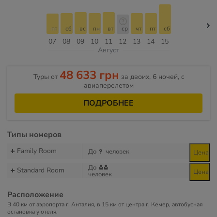
пт
сб
вс
пн
вт
ср
чт
пт
сб
07
08
09
10
11
12
13
14
15
Август
48 633 грн
Туры от
за двоих, 6 ночей, c
авиаперелетом
ПОДРОБНЕЕ
Типы номеров
Family Room
До
человек
Цена
До
Standard Room
Цена
человек
Расположение
В 40 км от аэропорта г. Анталия, в 15 км от центра г. Кемер, автобусная
остановка у отеля.