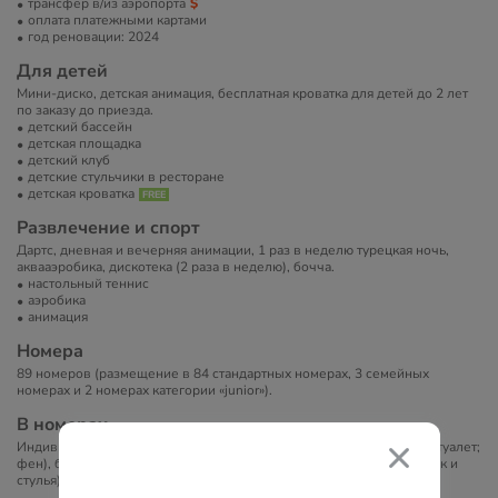
трансфер в/из аэропорта
оплата платежными картами
год реновации: 2024
Для детей
Мини-диско, детская анимация, бесплатная кроватка для детей до 2 лет
по заказу до приезда.
детский бассейн
детская площадка
детский клуб
детские стульчики в ресторане
детская кроватка
Развлечение и спорт
Дартс, дневная и вечерняя анимации, 1 раз в неделю турецкая ночь,
аквааэробика, дискотека (2 раза в неделю), бочча.
настольный теннис
аэробика
анимация
Номера
89 номеров (размещение в 84 стандартных номерах, 3 семейных
номерах и 2 номерах категории «junior»).
В номерах
Индивидуально управляемый кондиционер, ванная комната (душ, туалет;
фен), беспроводной Интернет, телевизор, телефон; балкон (столик и
стулья); за отдельную плату: сейф, мини-бар.