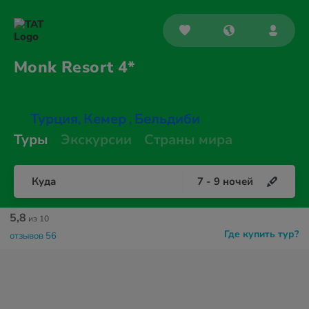
Monk
Resort 4*
Турция
Кемер
Бельдиби
,
,
Туры
Экскурсии
Страны мира
Куда
7
-
9
ночей
5,8
из 10
Где купить тур?
отзывов 56