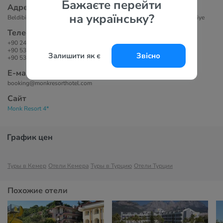
Бажаєте перейти
Адрес
на українську?
Beldibi 1 Mevkii Molla Musa Cad. No:21 Beldibi / Kemer / Antalya / Türkiye
Телефоны
+90 242 824 80 34
+90 532 646 12 22
Залишити як є
Звісно
+90 532 646 12 22
Е-маil
booking@monkresorthotel.com
Сайт
Monk Resort 4*
График цен
Туры в Кемер
Отели Кемера
Туры в Турцию
Отели Турции
Похожие отели