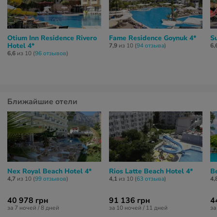
Otium Inn Residence Rivero
Fame Residence Goynuk 4*
S
Hotel 4*
7,9
из 10 (
94 отзывa
)
6,
6,6
из 10 (
96 отзывов
)
Ближайшие отели
Nex Royal Beach Hotel 4*
Rios Latte Beach Hotel 4*
B
4,7
из 10 (
99 отзывов
)
4,1
из 10 (
63 отзывa
)
4,
40 978 грн
91 136 грн
4
за 7 ночей / 8 дней
за 10 ночей / 11 дней
за