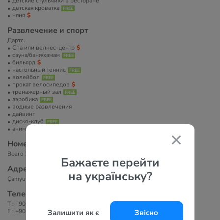
детские стульчики в ресторане
детская кроватка
няня
Развлечение и спорт
Дартс.
Спа или велнес-центр
сауна/баня/хамам
бильярд
настольный теннис
волейбол
прокат велосипедов
тренажерный зал
аэробика
водные развлечения
дайвинг
диско-клуб
анимация
Номера
Всего 205 номеров в 4-этажном здании отеля.
Бажаєте перейти
Адрес
на українську?
Çamyuva Mah.Ağa Ceylan Cad. No:8 Kemer / ANTALYA / TURKEY
Телефоны
T : +90 242 824 55 25,
F : +90 242 824 69 68
Залишити як є
Звісно