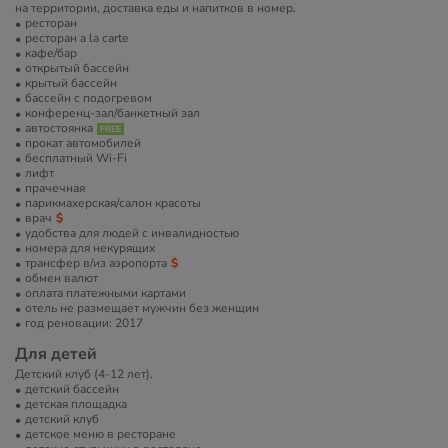
на территории, доставка еды и напитков в номер.
ресторан
ресторан a la carte
кафе/бар
открытый бассейн
крытый бассейн
бассейн с подогревом
конференц-зал/банкетный зал
автостоянка
прокат автомобилей
бесплатный Wi-Fi
лифт
прачечная
парикмахерская/салон красоты
врач
удобства для людей с инвалидностью
номера для некурящих
трансфер в/из аэропорта
обмен валют
оплата платежными картами
отель не размещает мужчин без женщин
год реновации: 2017
Для детей
Детский клуб (4-12 лет).
детский бассейн
детская площадка
детский клуб
детское меню в ресторане