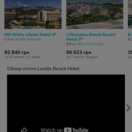
MG White Lilyum Hotel 5*
L'Oceanica Beach Resort
El
Hotel 5*
7,1
из 10 (
85 отзывов
)
6,
6,9
из 10 (
133 отзывa
)
92 840 грн
86 623 грн
3
за 10 ночей / 11 дней
за 7 ночей / 8 дней
за
Обзор отеля Lucida Beach Hotel