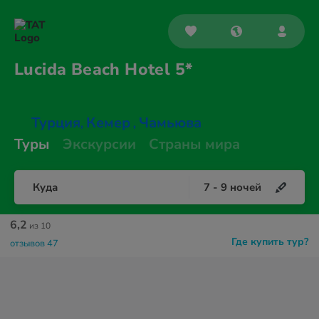
Lucida Beach
Hotel 5*
Турция
Кемер
Чамьюва
,
,
Туры
Экскурсии
Страны мира
Куда
7
-
9
ночей
6,2
из 10
Где купить тур?
отзывов 47