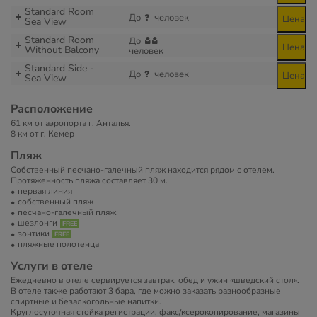
Standard Room
До
человек
Цена
Sea View
Standard Room
До
Цена
Without Balcony
человек
Standard Side -
До
человек
Цена
Sea View
Расположение
61 км от аэропорта г. Анталья.
8 км от г. Кемер
Пляж
Собственный песчано-галечный пляж находится рядом с отелем.
Протяженность пляжа составляет 30 м.
первая линия
собственный пляж
песчано-галечный пляж
шезлонги
зонтики
пляжные полотенца
Услуги в отеле
Ежедневно в отеле сервируется завтрак, обед и ужин «шведский стол».
В отеле также работают 3 бара, где можно заказать разнообразные
спиртные и безалкогольные напитки.
Круглосуточная стойка регистрации, факс/ксерокопирование, магазины