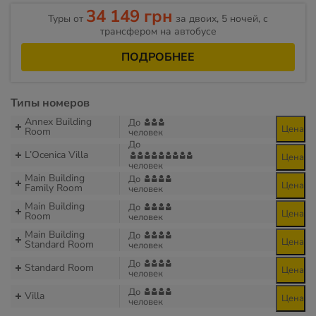
34 149 грн
Туры от
за двоих, 5 ночей, с
трансфером на автобусе
ПОДРОБНЕЕ
Типы номеров
Annex Building
До
Цена
Room
человек
До
L’Ocenica Villa
Цена
человек
Main Building
До
Цена
Family Room
человек
Main Building
До
Цена
Room
человек
Main Building
До
Цена
Standard Room
человек
До
Standard Room
Цена
человек
До
Villa
Цена
человек