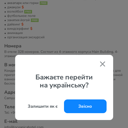
аквапарк или горки
джакузи
волейбол
футбольное поле
занятия йогой
дайвинг
виндсерфинг
анимация
организация экскурсий
Номера
В отеле 328 номеров. Состоит из 4-этажного корпуса Main Building, 4-
этажного корпуса Annex и шести 2-этажных Villa.
В номерах
Кондиционер, ТВ, телефон (платно), мини-бар (только вода), набор для
приготовления чая и кофе, Wi-Fi (платно), сейф (платно). В собственной
Бажаєте перейти
ванной комнате с душем или ванной есть фен, тапочки, полотенца и
на українську?
бесплатные туалетно-косметические принадлежности.
Адрес
Camyuva Mah. Aga Ceylan No:9, 07990 Kemer, Antalya, Turkey
Залишити як є
Звісно
Телефоны
Tel: +90 242 824 70 90
Е-маil
info@loceanicahotel.com