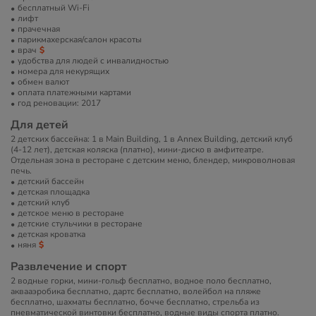
бесплатный Wi-Fi
лифт
прачечная
парикмахерская/салон красоты
врач
удобства для людей с инвалидностью
номера для некурящих
обмен валют
оплата платежными картами
год реновации: 2017
Для детей
2 детских бассейна: 1 в Main Building, 1 в Annex Building, детский клуб
(4-12 лет), детская коляска (платно), мини-диско в амфитеатре.
Отдельная зона в ресторане с детским меню, блендер, микроволновая
печь.
детский бассейн
детская площадка
детский клуб
детское меню в ресторане
детские стульчики в ресторане
детская кроватка
няня
Развлечение и спорт
2 водные горки, мини-гольф бесплатно, водное поло бесплатно,
аквааэробика бесплатно, дартс бесплатно, волейбол на пляже
бесплатно, шахматы бесплатно, бочче бесплатно, стрельба из
пневматической винтовки бесплатно, водные виды спорта платно.