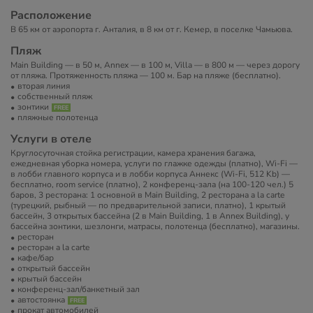
Расположение
В 65 км от аэропорта г. Анталия, в 8 км от г. Кемер, в поселке Чамьюва.
Пляж
Main Building — в 50 м, Annex — в 100 м, Villa — в 800 м — через дорогу
от пляжа. Протяженность пляжа — 100 м. Бар на пляже (бесплатно).
вторая линия
собственный пляж
зонтики
пляжные полотенца
Услуги в отеле
Круглосуточная стойка регистрации, камера хранения багажа,
ежедневная уборка номера, услуги по глажке одежды (платно), Wi-Fi —
в лобби главного корпуса и в лобби корпуса Аннекс (Wi-Fi, 512 Kb) —
бесплатно, room service (платно), 2 конференц-зала (на 100-120 чел.) 5
баров, 3 ресторана: 1 основной в Main Building, 2 ресторана a la carte
(турецкий, рыбный — по предварительной записи, платно), 1 крытый
бассейн, 3 открытых бассейна (2 в Main Building, 1 в Annex Building), у
бассейна зонтики, шезлонги, матрасы, полотенца (бесплатно), магазины.
ресторан
ресторан a la carte
кафе/бар
открытый бассейн
крытый бассейн
конференц-зал/банкетный зал
автостоянка
прокат автомобилей