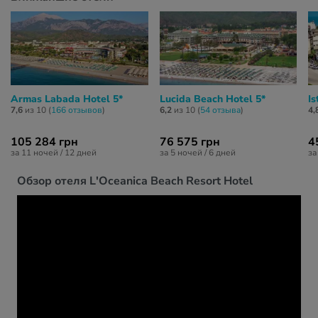
Armas Labada Hotel 5*
Lucida Beach Hotel 5*
Is
7,6
из 10 (
166 отзывов
)
6,2
из 10 (
54 отзывa
)
4,
105 284 грн
76 575 грн
4
за 11 ночей / 12 дней
за 5 ночей / 6 дней
за
Обзор отеля L'Oceanica Beach Resort Hotel