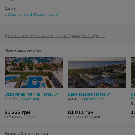
Сайт
L'Oceanica Beach Resort Hotel 5*
Туры в Кемер
Отели Кемера
Туры в Турцию
Отели Турции
Похожие отели
Ozkaymak Marina Hotel 5*
Zena Resort Hotel 5*
C
S
6
из 10 (
144 отзывa
)
6,9
из 10 (
96 отзывов
)
8
и
81 222 грн
81 011 грн
1
за 5 ночей / 6 дней
за 5 ночей / 6 дней
за
Ближайшие отели