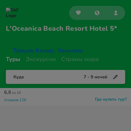
L'Oceanica Beach Resort
Hotel 5*
Турция
Кемер
Чамьюва
,
,
Туры
Экскурсии
Страны мира
Куда
7
-
9
ночей
6,9
из 10
Где купить тур?
отзывов 126