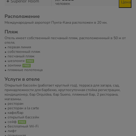
Superior Room
Цена
человек
Расположение
Международный аэропорт Пунта-Кана расположен в 20 км.
Пляж
Отель имеет собственный песчаный пляж, расположеннный в 50 м от
отеля.
первая линия
собственный пляж
песчаный пляж
шезлонги
зонтики
пляжные полотенца
Услуги в отеле
Открытый бассейн (работает круглый год), терраса для загара, сад,
принадлежности для барбекю, круглосуточная стойка регистрации,
кондиционер, бар Orquidea, бар Sueno, пляжный бар, 2 ресторана,
магазины.
ресторан
ресторан a la carte
кафе/бар
открытый бассейн
сейф
бесплатный Wi-Fi
лифт
прачечная