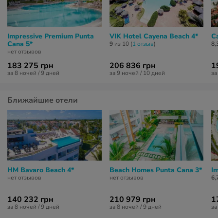
Impressive Premium Punta
VIK Hotel Cayena Beach 4*
Ca
Cana 5*
9
из 10 (
1 отзыв
)
8,
нет отзывов
183 275 грн
206 836 грн
1
за 8 ночей / 9 дней
за 9 ночей / 10 дней
за
Ближайшие отели
HM Bavaro Beach 4*
Beach Homes Punta Cana 3*
I
нет отзывов
нет отзывов
6,
140 232 грн
210 979 грн
1
за 8 ночей / 9 дней
за 8 ночей / 9 дней
за