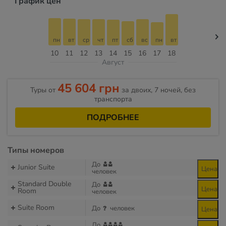
График цен
пн
вт
ср
чт
пт
сб
вс
пн
вт
10
11
12
13
14
15
16
17
18
Август
45 604 грн
Туры от
за двоих, 7 ночей, без
транспорта
ПОДРОБНЕЕ
Типы номеров
До
Junior Suite
Цена
человек
Standard Double
До
Цена
Room
человек
Suite Room
До
человек
Цена
До