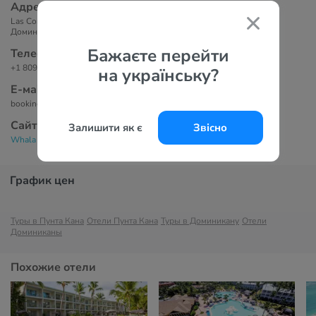
Адрес
Las Corales, El Cortecito de Bravaro, Баваро, 23301 Пунта-Кана,
Доминиканская Республика.
Бажаєте перейти
Телефоны
+1 809 688 16 12
на українську?
Е-маil
bookings@whalahotels.com
Сайт
Залишити як є
Звісно
Whala Bavaro 4*
График цен
Туры в Пунта Кана
Отели Пунта Кана
Туры в Доминикану
Отели
Доминиканы
Похожие отели