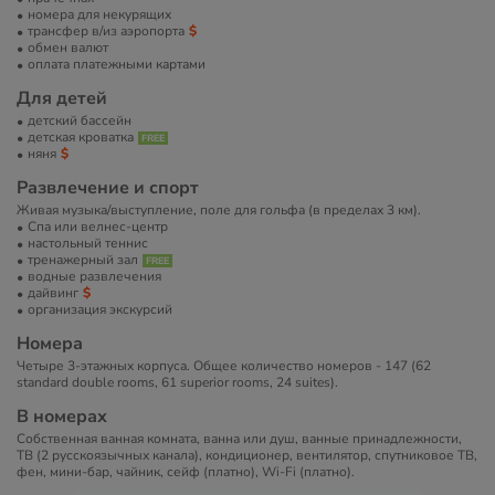
номера для некурящих
трансфер в/из аэропорта
обмен валют
оплата платежными картами
Для детей
детский бассейн
детская кроватка
няня
Развлечение и спорт
Живая музыка/выступление, поле для гольфа (в пределах 3 км).
Спа или велнес-центр
настольный теннис
тренажерный зал
водные развлечения
дайвинг
организация экскурсий
Номера
Четыре 3-этажных корпуса. Общее количество номеров - 147 (62
standard double rooms, 61 superior rooms, 24 suites).
В номерах
Собственная ванная комната, ванна или душ, ванные принадлежности,
ТВ (2 русскоязычных канала), кондиционер, вентилятор, спутниковое ТВ,
фен, мини-бар, чайник, сейф (платно), Wi-Fi (платно).