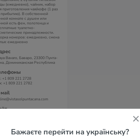
ды (ежедневно), чайник, набор
я приготовления чая/кофе (1 раз
 прибытию). В собственной
нной комнате с душем или
нной есть фен, полотенца и
сплатные туалетно-
сметические принадлежности.
орка номеров: ежедневно, смена
лья: ежедневно
дрес
aya Bavaro, Баваро, 23300 Пунта-
на, Доминиканская Республика
елефоны
l: +1 809 221 2728
x: +1 809 221 2782
-маil
line@vistasolpuntacana.com
айт
sta Sol Punta Cana Beach Resort &
a 4*
Бажаєте перейти на українську?