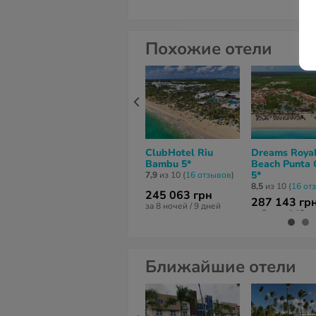
Похожие отели
ClubHotel Riu
Dreams Roya
Bambu 5*
Beach Punta 
5*
7,9
из 10 (
16 отзывов
)
8,5
из 10 (
16 от
245 063 грн
287 143 гр
за 8 ночей / 9 дней
за 8 ночей / 9 д
Ближайшие отели