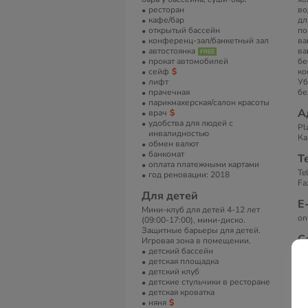
ресторан
во
кафе/бар
дл
открытый бассейн
по
конференц-зал/банкетный зал
ва
автостоянка
ва
прокат автомобилей
бе
сейф
ко
лифт
Уб
прачечная
бе
парикмахерская/салон красоты
А
врач
удобства для людей с
Pl
инвалидностью
Ка
обмен валют
банкомат
Т
оплата платежными картами
Te
год реновации: 2018
Fa
Для детей
Е
Мини-клуб для детей 4-12 лет
on
(09:00-17:00), мини-диско.
Защитные барьеры для детей.
С
Игровая зона в помещении.
детский бассейн
Vi
детская площадка
Sp
детский клуб
детские стульчики в ресторане
детская кроватка
няня