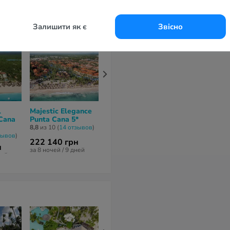
Залишити як є
Звісно
l
Majestic Elegance
Grand Palladium
Ocean Blue 
Cana
Punta Cana 5*
Bavaro Suites,
5*
Resort & Spa 5*
8,8
из 10 (
14 отзывов
)
8,2
из 10 (
17 от
зывов
)
8,4
из 10 (
9 отзывов
)
222 140 грн
248 114 гр
н
261 895 грн
за 8 ночей / 9 дней
за 8 ночей / 9 
ней
за 8 ночей / 9 дней