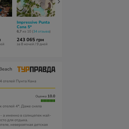
Impressive Punta
TRS Turquesa
Impressive
Cana 5*
Hotel 5*
Premium Pun
Cana 5*
6,7
из 10 (
34 отзывa
)
нет отзывов
нет отзывов
н
243 065 грн
294 244 грн
250 218 гр
ней
за 8 ночей / 9 дней
за 8 ночей / 9 дней
за 8 ночей / 9 
 Beach
4 отелей Пунта Кана
10.0
Оценка
х отелей 4*. Даже сняла
 - а именно в солнцепек май-
сто для отдыха.
отеле, невероятная детская