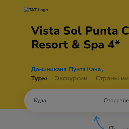
Vista Sol Punta 
Resort &
Spa 4*
Доминикана
Пунта Кана
,
,
Туры
Экскурсии
Страны ми
Отправле
При не