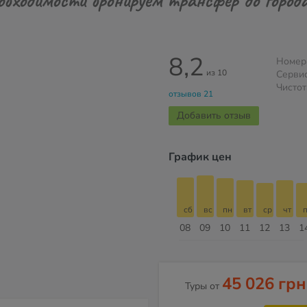
8,2
Номер
из 10
Серви
Чистот
отзывов 21
Добавить отзыв
График цен
сб
вс
пн
вт
ср
чт
пт
сб
сб
вс
пн
вт
ср
чт
п
15
16
17
18
19
20
21
22
08
09
10
11
12
13
1
Август
45 026 грн
Туры от