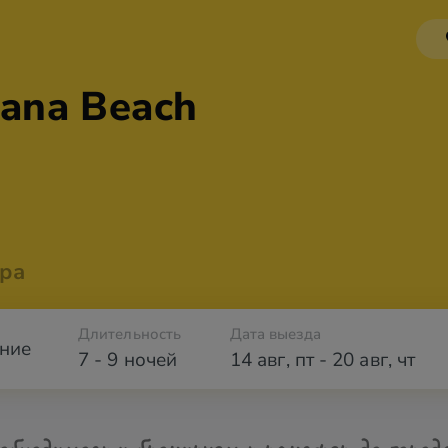
Cana Beach
ра
Длительность
Дата выезда
ние
7 - 9 ночей
14 авг
,
пт
-
20 авг
,
чт
обходимости бронируем трансфер до город