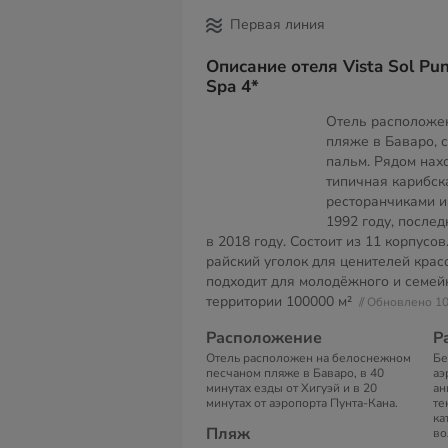
Первая линия
Описание отеля Vista Sol Pu
Spa 4*
Отель расположе
пляже в Баваро, 
пальм. Рядом нахо
типичная карибск
ресторанчиками и
1992 году, после
в 2018 году. Состоит из 11 корпусов.
райский уголок для ценителей крас
подходит для молодёжного и семей
территории
100000 м²
// Обновлено 1
Расположение
Р
Отель расположен на белоснежном
Бе
песчаном пляже в Баваро, в 40
аэ
минутах езды от Хигуэй и в 20
ан
минутах от аэропорта Пунта-Кана.
те
ка
Пляж
во