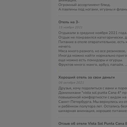
анимация.
Огромный ассортимент блюд.
А павлины под ногами, игуаны и флами
Отель на 3-
15 ноября 2021
Отдыхали в средине ноября 2021 года
Отдых не понравился категорически, д
Питание в отеле отвратительное, есть
нечего.
Мяса много разного, но все резиновое,
Иногда можно найти нормально приго
еще можно есть помидоры и огурцы.
Фруктов много: манго, арбуз, папайя,
..
Хороший отель за свои деньги
06 октября 2021
Друзья, хочу поделиться с вами и пор
Доминикане "vista sol punta Cana 4* 
повышенной комфортности с видом на о
Санкт-Петербурга. Мы вернулись из от
и ребёнком полутора лет. Остались бе
шикарная анимация, хорошее питание (
Отзыв об отеле Vista Sol Punta Cana 