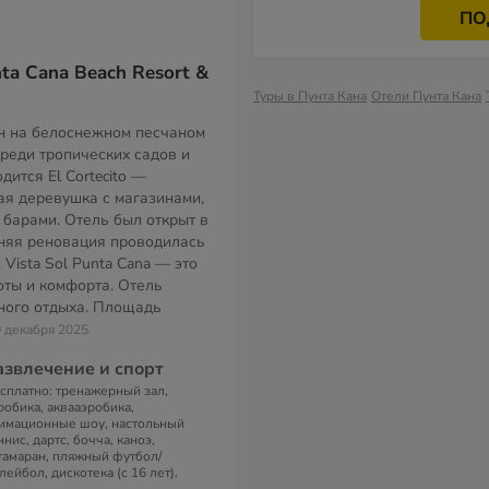
ПО
nta Cana Beach Resort &
Туры в Пунта Кана
Отели Пунта Кана
н на белоснежном песчаном
среди тропических садов и
дится El Cortecito —
ая деревушка с магазинами,
 барами. Отель был открыт в
дняя реновация проводилась
 Vista Sol Punta Cana — это
оты и комфорта. Отель
ного отдыха. Площадь
0 декабря 2025
азвлечение и спорт
сплатно: тренажерный зал,
робика, аквааэробика,
имационные шоу, настольный
ннис, дартс, бочча, каноэ,
тамаран, пляжный футбол/
лейбол, дискотека (с 16 лет).