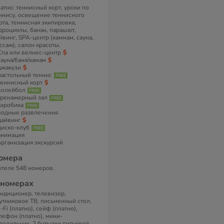
атно: теннисный корт, уроки по
ннису, освещение теннисного
рта, теннисная экипировка,
дроциклы, банан, парашют,
йвинг, SPA-центр (хаммам, сауна,
ссаж), салон красоты.
Спа или велнес-центр
сауна/баня/хамам
джакузи
настольный теннис
теннисный корт
волейбол
тренажерный зал
аэробика
водные развлечения
дайвинг
диско-клуб
анимация
организация экскурсий
омера
отеле 548 номеров.
 номерах
ндиционер, телевизор,
утниковое ТВ, письменный стол,
-Fi (платно), сейф (платно),
лефон (платно), мини-
лодильник, 2 бутылки питьевой