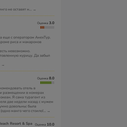
нго не оставят н
...
→
3.0
Оценка
.
а еще с оператором АнехТур.
 кроме риса и макаронов
 есть невозможно.
товленную курицу. Да забыл
.
→
8.0
Оценка
екомендовать отель в
при размещении в номерах
кеан. Я сама турагент из
еля две недели назад с мужем
зумно довольны: была
одно манго чего стоило!
...
→
Beach Resort & Spa
10.0
Оценка