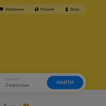
Избранное
Русский
Вход
Туристы
НАЙТИ
2 взрослых
а вылета