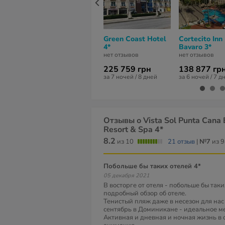
Green Coast Hotel
Cortecito Inn
4*
Bavaro 3*
нет отзывов
нет отзывов
225 759 грн
138 877 гр
за 7 ночей / 8 дней
за 6 ночей / 7 д
Отзывы о Vista Sol Punta Cana
Resort & Spa 4*
8.2
из 10
21 отзыв
|
№7
из 9
Побольше бы таких отелей 4*
05 декабря 2021
В восторге от отеля - побольше бы таки
подробный обзор об отеле.
Тенистый пляж даже в несезон для нас
сентябрь в Доминикане - идеальное ме
Активная и дневная и ночная жизнь в 