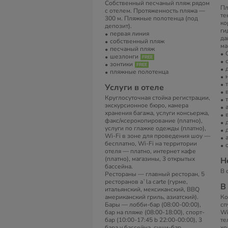
Собственный песчаный пляж рядом
Пл
с отелем. Протяженность пляжа —
те
300 м. Пляжные полотенца (под
ко
депозит).
ги
первая линия
да
собственный пляж
ма
песчаный пляж
шезлонги
зонтики
пляжные полотенца
Услуги в отеле
Круглосуточная стойка регистрации,
экскурсионное бюро, камера
хранения багажа, услуги консьержа,
факс/ксерокопирование (платно),
услуги по глажке одежды (платно),
Wi-Fi в зоне для проведения шоу —
бесплатно, Wi-Fi на территории
отеля — платно, интернет кафе
(платно), магазины, 3 открытых
Н
бассейна.
В 
Рестораны — главный ресторан, 5
ресторанов a`la carte (гурме,
В
итальянский, мексиканский, BBQ
американский гриль, азиатский).
Ко
Бары — лобби-бар (08:00-00:00),
сп
бар на пляже (08:00-18:00), спорт-
Wi
бар (10:00-17:45 b 22:00-00:00), 3
те
бара у бассейна, суши-бар.
хо