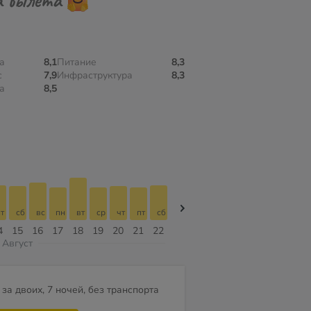
а
8,1
Питание
8,3
с
7,9
Инфраструктура
8,3
а
8,5
т
сб
вс
пн
вт
ср
чт
пт
сб
сб
вс
пн
вт
ср
чт
4
15
16
17
18
19
20
21
22
08
09
10
11
12
13
Август
за двоих, 7 ночей, без транспорта