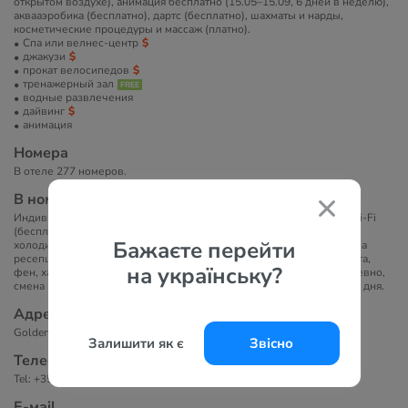
открытом воздухе), анимация бесплатно (15.05–15.09, 6 дней в неделю),
аквааэробика (бесплатно), дартс (бесплатно), шахматы и нарды,
косметические процедуры и массаж (платно).
Спа или велнес-центр
джакузи
прокат велосипедов
тренажерный зал
водные развлечения
дайвинг
анимация
Номера
В отеле 277 номеров.
В номерах
Индивидуальный кондиционер, ТВ, телефон, сейф (бесплатно), Wi-Fi
(бесплатно), зона кухни (электроплита, электрочайник, вытяжка,
Бажаєте перейти
холодильник), микроволновая печь (по запросу, бесплатно), утюг на
ресепшн (пользование в течение 1 часа бесплатно), ванная комната,
на українську?
фен, халат и тапочки (по запросу), балкон. Уборка номеров ежедневно,
смена полотенец: через 2 дня, смена постельного белья: каждые 3 дня.
Адрес
Golden Line, Golden Sands 9007, Varna, Bulgaria
Залишити як є
Звісно
Телефоны
Tel: +359 884 880 343, +359 882 520 665
Е-маil