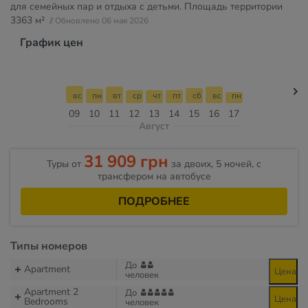
для семейных пар и отдыха с детьми. Площадь территории
3363 м²
// Обновлено 06 мая 2026
График цен
вс
пн
вт
ср
чт
пт
сб
вс
пн
09
10
11
12
13
14
15
16
17
Август
31 909 грн
Туры от
за двоих, 5 ночей, с
трансфером на автобусе
ПОДРОБНЕЕ
Типы номеров
До
Apartment
Цена
человек
Apartment 2
До
Цена
Bedrooms
человек