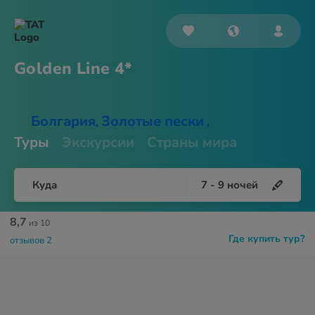
Golden
Line 4*
Болгария
Золотые пески
,
,
Туры
Экскурсии
Страны мира
Куда
7
-
9
ночей
8,7
из 10
Где купить тур?
отзывов 2