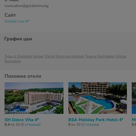
reservation@goldenline.bg
Сайт
Golden Line 4*
График цен
Туры в Золотые пески
Отели Золотых песков
Туры в Болгарию
Отели
Болгарии
Похожие отели
SH Dolce Vita 4*
BSA Holiday Park Hotel 4*
Mi
8,4
из 10 (
8 отзывов
)
5
из 10 (
3 отзывa
)
6,