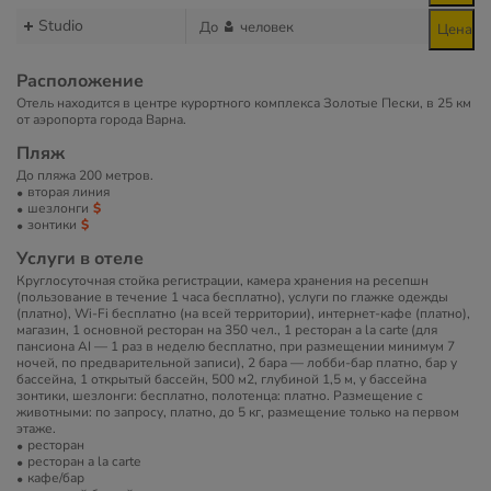
Studio
До
человек
Цена
Расположение
Отель находится в центре курортного комплекса Золотые Пески, в 25 км
от аэропорта города Варна.
Пляж
До пляжа 200 метров.
вторая линия
шезлонги
зонтики
Услуги в отеле
Круглосуточная стойка регистрации, камера хранения на ресепшн
(пользование в течение 1 часа бесплатно), услуги по глажке одежды
(платно), Wi-Fi бесплатно (на всей территории), интернет-кафе (платно),
магазин, 1 основной ресторан на 350 чел., 1 ресторан a la carte (для
пансиона AI — 1 раз в неделю бесплатно, при размещении минимум 7
ночей, по предварительной записи), 2 бара — лобби-бар платно, бар у
бассейна, 1 открытый бассейн, 500 м2, глубиной 1,5 м, у бассейна
зонтики, шезлонги: бесплатно, полотенца: платно. Размещение с
животными: по запросу, платно, до 5 кг, размещение только на первом
этаже.
ресторан
ресторан a la carte
кафе/бар