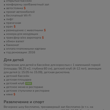
открытый бассейн
конференц-зал/банкетный зал
автостоянка
прокат автомобилей
бесплатный Wi-Fi
лифт
прачечная
врач
размещение с животными
номера для некурящих
трансфер в/из аэропорта
обмен валют
банкомат
оплата платежными картами
год реновации: 2016
Для детей
Отделение для детей в бассейне для взрослых с 1 маленькой горкой
(площадь: 56,25 м2, глубина 60 см), детский клуб (4-12 лет), анимация
для детей (с 15.05 по 15.09), детская дискотека.
детский бассейн
детская площадка
детский клуб
детское меню в ресторане
детские стульчики в ресторане
няня
Развлечение и спорт
Вечернее шоу бесплатно, тренажерный зал бесплатно (в т.ч. на