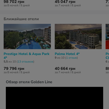
98 702 грн
45 047 грн
7
за 8 ночей / 9 дней
за 7 ночей / 8 дней
за
Ближайшие отели
Prestige Hotel & Aqua Park
Palma Hotel 4*
P
4*
C
9
из 10 (
1 отзыв
)
5,5
из 10 (
13 отзывов
)
6
и
79 796 грн
40 664 грн
8
за 8 ночей / 9 дней
за 7 ночей / 8 дней
за
Обзор отеля Golden Line