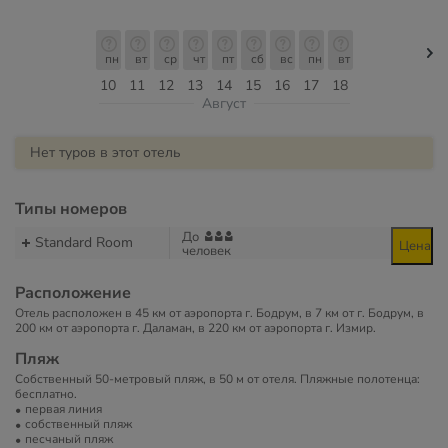
пн
вт
ср
чт
пт
сб
вс
пн
вт
10
11
12
13
14
15
16
17
18
Август
Нет туров в этот отель
Типы номеров
До
Standard Room
Цена
человек
Расположение
Отель расположен в 45 км от аэропорта г. Бодрум, в 7 км от г. Бодрум, в
200 км от аэропорта г. Даламан, в 220 км от аэропорта г. Измир.
Пляж
Собственный 50-метровый пляж, в 50 м от отеля. Пляжные полотенца:
бесплатно.
первая линия
собственный пляж
песчаный пляж