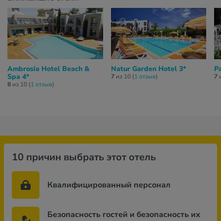
Ambrosia Hotel Beach &
Natur Garden Hotel 3*
P
Spa 4*
7
из 10 (
1 отзыв
)
7
и
8
из 10 (
1 отзыв
)
10 причин выбрать этот отель
Квалифицированный персонал
Безопасность гостей и безопасность их