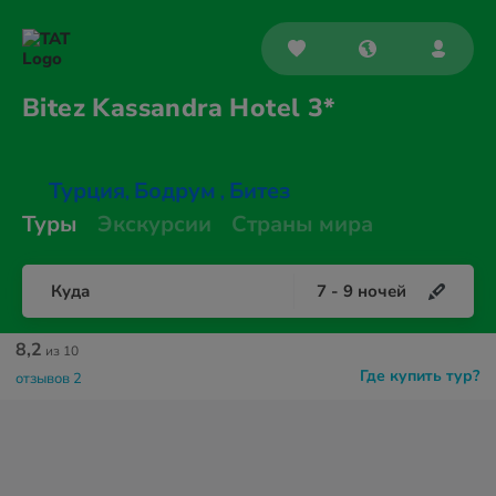
Bitez Kassandra
Hotel 3*
Турция
Бодрум
Битез
,
,
Туры
Экскурсии
Страны мира
Куда
7
-
9
ночей
8,2
из 10
Где купить тур?
отзывов 2