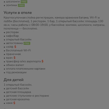
шезлонги
зонтики
Услуги в отеле
Круглосуточная стойка регистрации, камера хранения багажа, Wi-Fi в
лобби (бесплатно), 1 ресторан, 1 бар, 1 открытый бассейн: площадь 130
кв.м, часы работы с 08:00-19:00, у бассейна: зонтики, шезлонги, матрасы,
полотенца — бесплатно.
ресторан
кафе/бар
открытый бассейн
автостоянка
сейф
бесплатный Wi-Fi
прачечная
врач
трансфер в/из аэропорта
обмен валют
оплата платежными картами
год реновации
Для детей
1 открытый бассейн.
детский бассейн
детская площадка
детские стульчики в ресторане
детская кроватка
няня