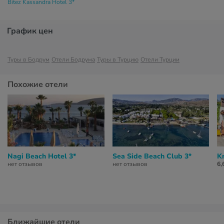
Bitez Kassandra Hotel 3*
График цен
Туры в Бодрум
Отели Бодрума
Туры в Турцию
Отели Турции
Похожие отели
Nagi Beach Hotel 3*
Sea Side Beach Club 3*
Kr
нет отзывов
нет отзывов
6,
Ближайшие отели