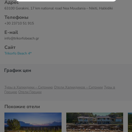
Адрес
63100 Gerakini, 17 km national road Nea Moudania – Nikiti, Halkidiki
Телефоны
+30 23710 51 915
Е-маil
info@trikorfobeach.gr
Сайт
Trikorfo Beach 4*
График цен
Туры в Халкидики – Ситонию
Отели Халкидиков – Ситонии
Туры в
Грецию
Отели Греции
Похожие отели