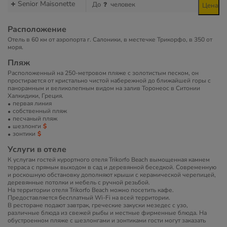
Senior Maisonette
До
человек
Цена
Расположение
Отель в 60 км от аэропорта г. Салоники, в местечке Трикорфо, в 350 от
моря.
Пляж
Расположенный на 250-метровом пляже с золотистым песком, он
простирается от кристально чистой набережной до ближайшей горы с
панорамным и великолепным видом на залив Торонеос в Ситонии
Халкидики, Греция.
первая линия
собственный пляж
песчаный пляж
шезлонги
зонтики
Услуги в отеле
К услугам гостей курортного отеля Trikorfo Beach вымощенная камнем
терраса с прямым выходом в сад и деревянной беседкой. Современную
и роскошную обстановку дополняют крыши с керамической черепицей,
деревянные потолки и мебель с ручной резьбой.
На территории отеля Trikorfo Beach можно посетить кафе.
Предоставляется бесплатный Wi-Fi на всей территории.
В ресторане подают завтрак, греческие закуски мезедес с узо,
различные блюда из свежей рыбы и местные фирменные блюда. На
обустроенном пляже с шезлонгами и зонтиками гости могут заказать