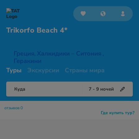
Trikorfo
Beach 4*
Греция
Халкидики – Ситония
,
,
Геракини
Туры
Экскурсии
Страны мира
Куда
7
-
9
ночей
отзывов 0
Где купить тур?