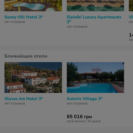
Sunny Hill Hotel 3*
Elpiniki Luxury Apartments
Vi
3*
нет отзывов
не
нет отзывов
1
за
Ближайшие отели
Glavas Inn Hotel 3*
Asteris Village 3*
нет отзывов
нет отзывов
85 016 грн
за 9 ночей / 10 дней