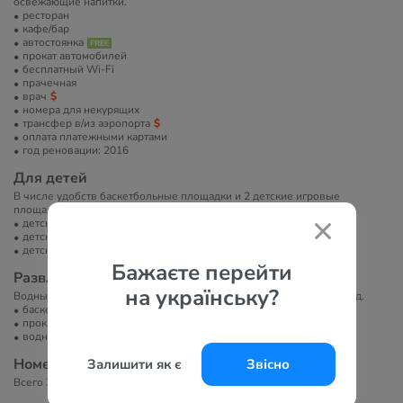
освежающие напитки.
ресторан
кафе/бар
автостоянка
прокат автомобилей
бесплатный Wi-Fi
прачечная
врач
номера для некурящих
трансфер в/из аэропорта
оплата платежными картами
год реновации: 2016
Для детей
В числе удобств баскетбольные площадки и 2 детские игровые
площадки.
детская площадка
детские стульчики в ресторане
детская кроватка
Бажаєте перейти
Развлечение и спорт
на українську?
Водные лыжи, парусный спорт, гребля на каноэ, водный велосипед.
баскетбольная площадка
прокат велосипедов
водные развлечения
Номера
Залишити як є
Звісно
Всего 30 номеров.