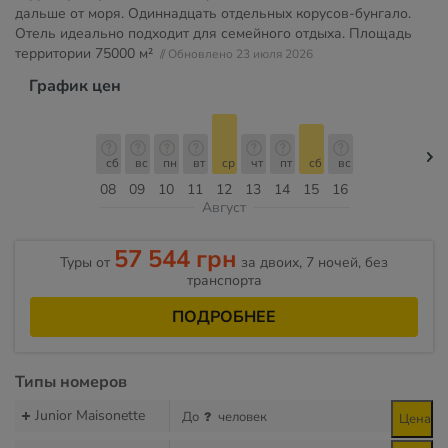
дальше от моря. Одиннадцать отдельных корусов-бунгало.
Отель идеально подходит для семейного отдыха. Площадь
территории
75000 м²
// Обновлено 23 июля 2026
График цен
сб
вс
пн
вт
ср
чт
пт
сб
вс
08
09
10
11
12
13
14
15
16
Август
57 544 грн
Туры от
за двоих, 7 ночей, без
транспорта
ПОДРОБНЕЕ
Типы номеров
Junior Maisonette
До
человек
Цена