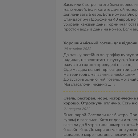
Заселили быстро, но это было первое и
мало людей. Если хотите другой номер
доплачивать 5 евро. Есть номера Эко р
Стандарт рум (дороже на 40 евро), но 
убирали каждый день. Горничная оста
простой воды в день на номер. Если ви
Хороший міський готель для відпочи
08 октября 2022
До пляжу постійно по графіку курсує в
надихає, не вештатись в пустую, а їхат
рахувати години проведені на сонці.
Сіде має два великі торгові центри, де
На території є магазини, з необхідни
До зустрічі осінню, мій готель, мої знайо
Мої спасалони, міський
...
→
Отель, ресторан, море, исторические места - вам
хорошо. Отдохнули отлично. Есть н
21 августа 2022
Были парой. Заселили нас быстро. При
супом) и заселили. Хотя видели и знае
засеяли до 5 утра: типа номеров нет...
бассейн, бар. До моря регулярно увозят
шикарном море, чистом, с песочком. Ме