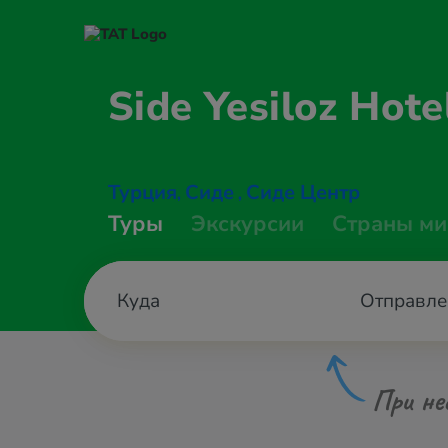
Side Yesiloz
Hote
Турция
Сиде
Сиде Центр
,
,
Туры
Экскурсии
Страны ми
Отправле
При не