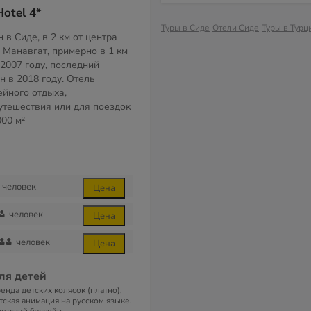
Hotel 4*
Туры в Сиде
Отели Сиде
Туры в Турц
в Сиде, в 2 км от центра
п. Манавгат, примерно в 1 км
 2007 году, последний
н в 2018 году. Отель
ейного отдыха,
утешествия или для поездок
000 м²
человек
Цена
человек
Цена
человек
Цена
ля детей
енда детских колясок (платно),
тская анимация на русском языке.