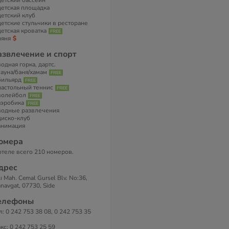
детский бассейн
детская площадка
детский клуб
детские стульчики в ресторане
детская кроватка
няня
азвлечение и спорт
водная горка, дартс.
сауна/баня/хамам
бильярд
настольный теннис
волейбол
аэробика
водные развлечения
диско-клуб
анимация
омера
отеле всего 210 номеров.
дрес
lı Mah. Cemal Gursel Blv. No:36,
navgat, 07730, Side
елефоны
л: 0 242 753 38 08, 0 242 753 35
кс: 0 242 753 25 59