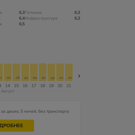
а
6,3
Питание
6,3
с
6,4
Инфраструктура
6,3
а
6,5
т
пт
сб
вс
пн
вт
ср
чт
пт
пт
сб
вс
пн
вт
ср
3
14
15
16
17
18
19
20
21
07
08
09
10
11
12
Август
за двоих, 5 ночей, без транспорта
ДРОБНЕЕ