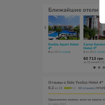
Ближайшие отели
Kentia Apart Hotel
Carna Garde
4*
Hotel 3*
6
из 10 (
1 отзыв
)
3
из 10 (
1 отзыв
60 713 грн
за 10 ночей / 1
Отзывы о Side Yesiloz Hotel 4*
6.2
из 10
68 отзывов
|
№10
Однозначно можно, если не нашли 
01 июня 2023