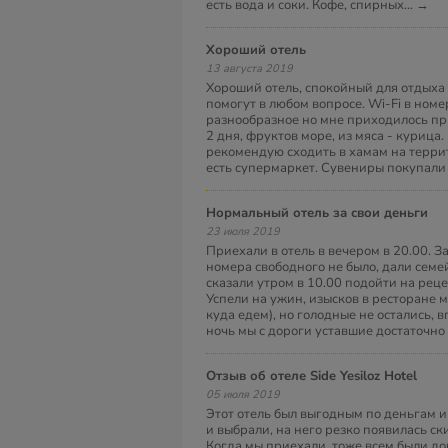
есть вода и соки. Кофе, спирных
...
→
Хороший отель
13 августа 2019
Хороший отель, спокойный для отдыха 
помогут в любом вопросе. Wi-Fi в ном
разнообразное но мне приходилось пр
2 дня, фруктов море, из мяса - курица
рекомендую сходить в хамам на террит
есть супермаркет. Сувениры покупали
Нормальный отель за свои деньги
23 июля 2019
Приехали в отель в вечером в 20.00. З
номера свободного не было, дали сем
сказали утром в 10.00 подойти на рец
Успели на ужин, изысков в ресторане 
куда едем), но голодные не остались, 
ночь мы с дороги уставшие достаточно
Отзыв об отеле Side Yesiloz Hotel
05 июля 2019
Этот отель был выгодным по деньгам и
и выбрали, на него резко появилась ск
Когда мы приехали, тоже всем были до