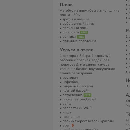
Пляж
Автобус на пляж (бесплатно), длина
пляжа – 50 м.
третья и дальше
собственный пляж
песчаный пляж
Р
шезлонги
зонтики
1 
пляжные полотенца
Услуги в отеле
1 ресторан, 3 бара, 1 открытый
бассейн с пресной водой (без
подогрева), магазины, камера
хранения багажа, круглосуточная
стойка регистрации.
ресторан
Н
кафе/бар
открытый бассейн
В 
крытый бассейн
А
автостоянка
прокат автомобилей
Ya
сейф
Ma
бесплатный Wi-Fi
лифт
Т
прачечная
Те
парикмахерская/салон красоты
44
врач
Фа
удобства для людей с