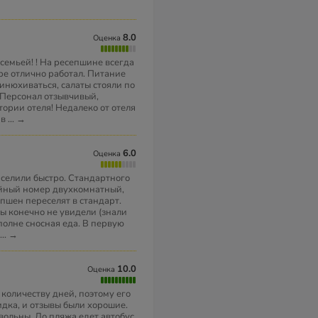
8.0
Оценка
семьей! ! На ресепшине всегда
ере отлично работал. Питание
инюхиваться, салаты стояли по
. Персонал отзывчивый,
ории отеля! Недалеко от отеля
 в
...
→
6.0
Оценка
аселили быстро. Стандартного
ейный номер двухкомнатный,
епшен переселят в стандарт.
мы конечно не увидели (знали
вполне сносная еда. В первую
...
→
10.0
Оценка
 количеству дней, поэтому его
идка, и отзывы были хорошие.
вольны. До пляжа едет автобус