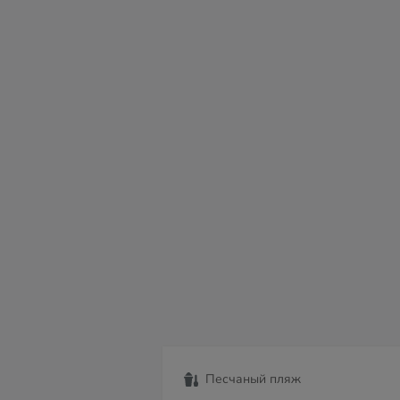
пт
сб
вс
пн
вт
ср
чт
07
08
09
10
11
12
13
Песчаный пляж