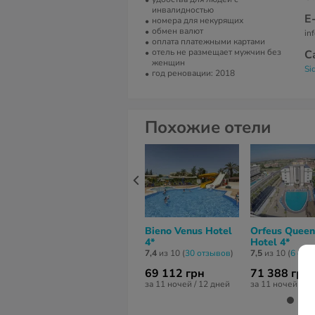
инвалидностью
Е
номера для некурящих
обмен валют
in
оплата платежными картами
отель не размещает мужчин без
С
женщин
Si
год реновации: 2018
Похожие отели
Bieno Venus Hotel
Orfeus Queen
4*
Hotel 4*
7,4
из 10 (
30 отзывов
)
7,5
из 10 (
6 отз
69 112 грн
71 388 грн
за 11 ночей / 12 дней
за 11 ночей / 1