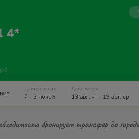
l 4*
ра
Длительность
Дата выезда
ние
7 - 9 ночей
13 авг
,
чт
-
19 авг
,
ср
обходимости бронируем трансфер до город