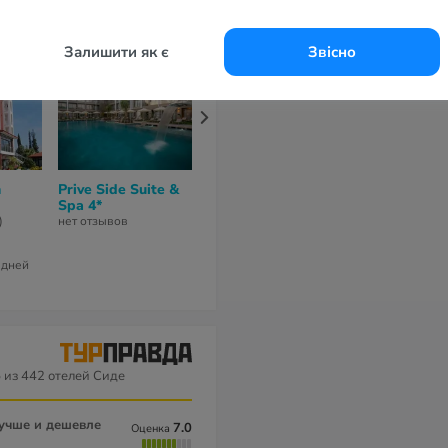
Залишити як є
Звісно
n
Prive Side Suite &
Selenium Hotel 4*
Gazipasa Sta
Spa 4*
Hotel &
5
из 10 (
1 отзыв
)
Apartments 
)
нет отзывов
7
из 10 (
2 отзы
60 789 грн
1 дней
за 11 ночей / 12 дней
5
из 442 отелей Сиде
лучше и дешевле
7.0
Оценка