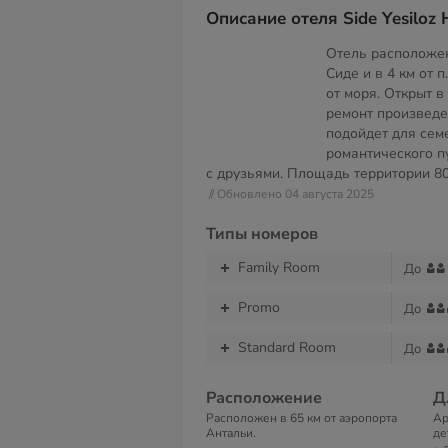
Описание отеля Side Yesiloz 
Отель расположен 
Сиде и в 4 км от 
от моря. Открыт в
ремонт произведе
подойдет для сем
романтического п
с друзьями. Площадь территории
8
// Обновлено 04 августа 2025
Типы номеров
Family Room
До
Promo
До
Standard Room
До
Расположение
Д
Расположен в 65 км от аэропорта
Ар
Антальи.
де