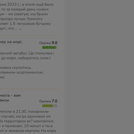
юня 2023 г., в отеле ещё было
, то за каждый день нужно
ум – не советую, мы брали
гораздо лучше. Комнату
вляет 1.5-литровую бутылку
дит, что
...
→
нку на морі.
9.0
Оценка
ласний автобус. Це стимулює і
и до моря, набиратись сили і
 можна скупитись.
м пляжним асортиментом.
мі.
юансы
7.0
Оценка
летели в 21.30, покормили
м случаи, когда одиноких не
 На территории вс? компактно,
 и привозят, 10 минут и ты в
ст и лежаков хватало. На море