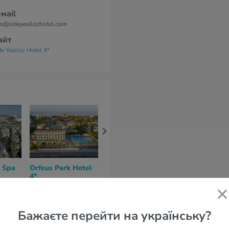
-маil
fo@sideyesilozhotel.com
айт
de Yesiloz Hotel 4*
 Spa
Orfeus Park Hotel
Sural Garden 3*
Club Hotel S
4*
4*
8,1
из 10 (
22 отзывa
)
ывов
)
6,3
из 10 (
11 отзывов
)
7,5
из 10 (
35 от
86 623 грн
118 867 грн
2 дней
за 10 ночей / 11 дней
за 11 ночей / 12 дней
Бажаєте перейти на українську?