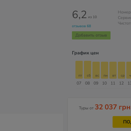
6,2
Номер
из 10
Серви
Чистот
отзывов 68
Добавить отзыв
График цен
пт
сб
вс
пн
вт
ср
чт
пт
пт
сб
вс
пн
вт
ср
ч
14
15
16
17
18
19
20
21
07
08
09
10
11
12
1
Август
32 037 грн
Туры от
ПО