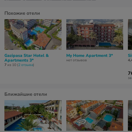
Похожие отели
Gazipasa Star Hotel &
My Home Apartment 3*
Si
Apartments 3*
нет отзывов
4,
7
из 10 (
2 отзывa
)
7
за
Ближайшие отели