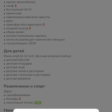
прокат автомобилей
сейф
бесплатный Wi-Fi
прачечная
парикмахерская/салон красоты
врач
трансфер в/из аэропорта
поздний выезд
обмен валют
оплата платежными картами
отель не размещает мужчин без женщин
год реновации: 2019
Для детей
Мини-клуб (4-12 лет). Детская коляска (платно).
детский бассейн
детская площадка
детский клуб
детское меню в ресторане
детские стульчики в ресторане
детская кроватка
Развлечение и спорт
Дартс.
сауна/баня/хамам
бильярд
настольный теннис
Номера