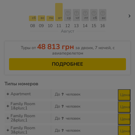
сб
вс
пн
вт
ср
чт
пт
сб
вс
08
09
10
11
12
13
14
15
16
Август
48 813 грн
Туры от
за двоих, 7 ночей, c
авиаперелетом
ПОДРОБНЕЕ
Типы номеров
Apartment
До
человек
Цена
Family Room
До
человек
Цена
1&plus;1
Family Room
До
человек
Цена
2&plus;1
Family Room
До
человек
Цена
3&plus;1