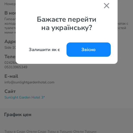
Номера в семи 3-этажных и двадцати семи 2-этажных блоках.
В номерах
Бажаєте перейти
Гипоаллергенные номера отеля Sunlight Garden оснащены
холодильником, телефоном и сейфом. В собственных ванных комнатах с
на українську?
туалетом установлен душ. В некоторых номерах в распоряжении гостей
мини-кухня. Из всех номеров открывается вид на сад.
Адрес
Side 1060 st. No:1 P.K. 07600 Antalya/Manavgat
Залишити як є
Звісно
Телефоны
02426420740
05313965349
Е-маil
info@sunlightgardenhotel.com
Сайт
Sunlight Garden Hotel 3*
График цен
Туры в Сиде
Отели Сиде
Туры в Турцию
Отели Турции