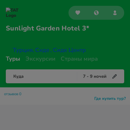
Sunlight Garden
Hotel 3*
Турция
Сиде
Сиде Центр
,
,
Туры
Экскурсии
Страны мира
Куда
7
-
9
ночей
отзывов 0
Где купить тур?