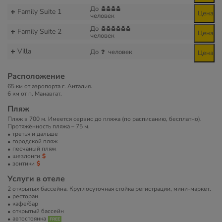
До
Family Suite 1
Цена
человек
До
Family Suite 2
Цена
человек
Villa
До
человек
Цена
Расположение
65 км от аэропорта г. Анталия.
6 км от п. Манавгат.
Пляж
Пляж в 700 м. Имеется сервис до пляжа (по расписанию, бесплатно).
Протяжённость пляжа – 75 м.
третья и дальше
городской пляж
песчаный пляж
шезлонги
зонтики
Услуги в отеле
2 открытых бассейна. Круглосуточная стойка регистрации, мини-маркет.
ресторан
кафе/бар
открытый бассейн
автостоянка