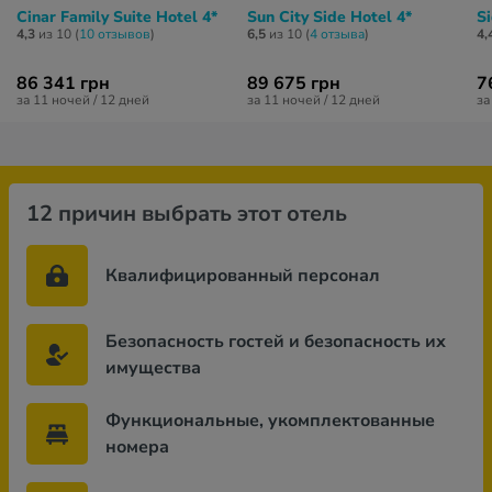
Cinar Family Suite Hotel 4*
Sun City Side Hotel 4*
Si
4,3
из 10 (
10 отзывов
)
6,5
из 10 (
4 отзывa
)
4,
86 341 грн
89 675 грн
7
за 11 ночей / 12 дней
за 11 ночей / 12 дней
за
12 причин выбрать этот отель
Квалифицированный персонал
Безопасность гостей и безопасность их
имущества
Функциональные, укомплектованные
номера