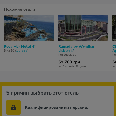
Похожие отели
Roca Mar Hotel 4*
Ramada by Wyndham
C
Lisbon 4*
A
8
из 10 (
1 отзыв
)
нет отзывов
не
59 703 грн
6
за 7 ночей / 8 дней
за
5 причин выбрать этот отель
Квалифицированный персонал