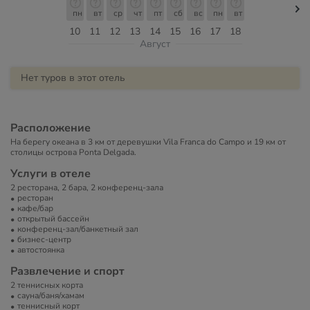
пн
вт
ср
чт
пт
сб
вс
пн
вт
10
11
12
13
14
15
16
17
18
Август
Нет туров в этот отель
Расположение
На берегу океана в 3 км от деревушки Vila Franca do Campo и 19 км от
столицы острова Ponta Delgada.
Услуги в отеле
2 ресторана, 2 бара, 2 конференц-зала
ресторан
кафе/бар
открытый бассейн
конференц-зал/банкетный зал
бизнес-центр
автостоянка
Развлечение и спорт
2 теннисных корта
сауна/баня/хамам
теннисный корт