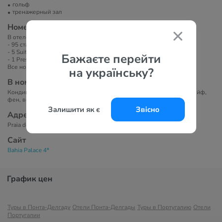
гольф
тренажерный зал
Номера
В отеле всего 101 номер:
- 95 стандартных номеров,
- 5 Suite,
Бажаєте перейти
- 1 Presidential Suite).
Все номера с балконами и видом на океан.
на українську?
В номерах
Кондиционер, телефон, спутниковое и кабельное ТВ, мини-бар, сейф,
фен, все необходимое для приготовления чая и кофе.
Залишити як є
Звісно
Адрес
Praia de BaМa D Alto 9680 Vila Franca do Campo Sao Miguel
Сайт
Bahia Palace 4*
График цен
Туры в Понта-Делгаду
Отели Понта-Делгады
Туры в Португалию
Отели
Португалии