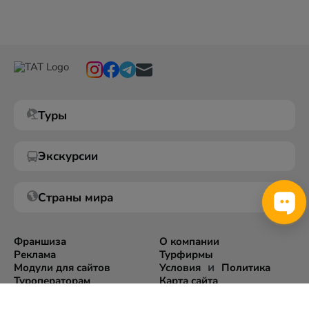
Туры
Экскурсии
Страны мира
Франшиза
О компании
Реклама
Турфирмы
и
Модули для сайтов
Условия
Политика
Туроператорам
Карта сайта
Экспорт информации