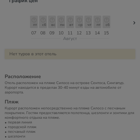
График цен
пт
сб
вс
пн
вт
ср
чт
пт
сб
07
08
09
10
11
12
13
14
15
Август
Нет туров в этот отель
Расположение
Отель расположен на пляже Силосо на острове Сентоса, Сингапур.
Курорт находится в пределах 30-40 минут езды на автомобиле от
аэропорта.
Пляж
Курорт расположен непосредственно на пляже Силосо с песчаным
покрытием. Гостям предоставляются полотенца, шезлонги и зонтики для
комфортного отдыха на пляже.
первая линия
городской пляж
песчаный пляж
шезлонги