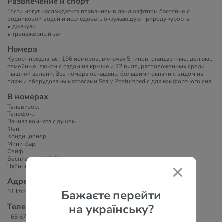
Развлечение и спорт
Гости могут наслаждаться плаванием в ландшафтном бассейне с
родниковой водой и исследовать окружающую природу курорта.
джакузи
тренажерный зал
Номера
Курорт предлагает 196 номеров, включая 5 типов: стандартные, делюкс,
семейные, люксы с садом на крыше и 12 вилл, расположенных среди
пышной зелени. Все номера оснащены большими окнами с видом на
пляж и оборудованы матрасами Sealy Posturepedic для комфортного сна.
В номерах
Телевизор.
Телефон.
Ванная комната с душем.
Фен.
Кондиционер.
Мини-бар.
Сейф.
Бесплатный Wi-Fi.
Чайник/кофеварка.
Адрес
Бажаєте перейти
51 Imbiah Walk, Sentosa, Singapore 099538
на українську?
Телефоны
+65 6722 3333