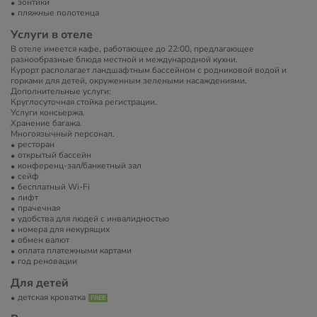
зонтики
пляжные полотенца
Услуги в отеле
В отеле имеется кафе, работающее до 22:00, предлагающее
разнообразные блюда местной и международной кухни.
Курорт располагает ландшафтным бассейном с родниковой водой и
горками для детей, окруженным зелеными насаждениями.
Дополнительные услуги:
Круглосуточная стойка регистрации.
Услуги консьержа.
Хранение багажа.
Многоязычный персонал.
ресторан
открытый бассейн
конференц-зал/банкетный зал
сейф
бесплатный Wi-Fi
лифт
прачечная
удобства для людей с инвалидностью
номера для некурящих
обмен валют
оплата платежными картами
год реновации
Для детей
детская кроватка