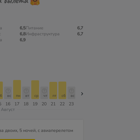
а
6,5
Питание
6,7
с
6,8
Инфраструктура
6,7
а
6,9
б
вс
пн
вт
ср
чт
пт
сб
вс
вс
пн
вт
ср
чт
пт
5
16
17
18
19
20
21
22
23
09
10
11
12
13
14
Август
за двоих, 5 ночей, c авиаперелетом