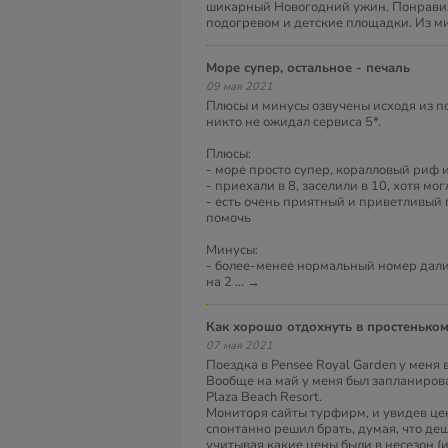
шикарный Новогодний ужин. Понравил
подогревом и детские площадки. Из м
Море супер, остальное - печаль
09 мая 2021
Плюсы и минусы озвучены исходя из пон
никто не ожидал сервиса 5*.
Плюсы:
- море просто супер, коралловый риф 
- приехали в 8, заселили в 10, хотя мо
- есть очень приятный и приветливый
помочь
Минусы:
- более-менее нормальный номер дали 
на 2
...
→
Как хорошо отдохнуть в простеньком
07 мая 2021
Поездка в Pensee Royal Garden у меня
Вообще на май у меня был запланирова
Plaza Beach Resort.
Мониторя сайты турфирм, и увидев цен
спонтанно решил брать, думая, что де
учитывая какие цены были в несезон (