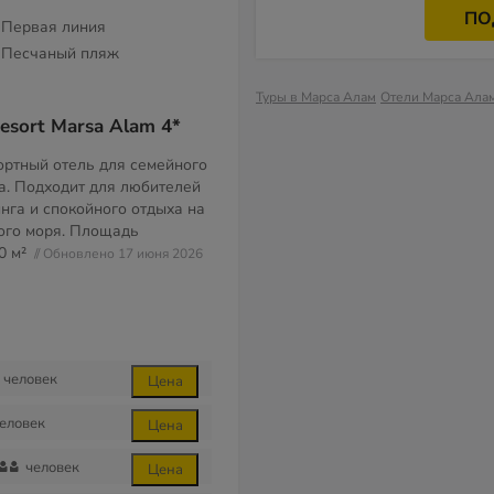
ПО
Первая линия
Песчаный пляж
Туры в Марса Алам
Отели Марса Ала
esort Marsa Alam 4*
ртный отель для семейного
а. Подходит для любителей
нга и спокойного отдыха на
ого моря. Площадь
0 м²
// Обновлено 17 июня 2026
человек
Цена
еловек
Цена
человек
Цена