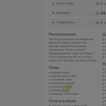
Junior Suite
До
ч
Standard
До
Treble Room
До
ч
Расположение
Д
Отель расположен на побережье
Красного моря в районе Эль-
Кусейр. Центр Эль-Кусейра
находится в 20 км от отеля.
Международный аэропорт Марса-
Алам находится в 40 км от отеля
(около 35–40 минут на автомобиле).
Р
Пляж
первая линия
собственный пляж
песчаный пляж
коралловый риф
шезлонги
зонтики
пляжные полотенца
Услуги в отеле
К услугам гостей работают 6