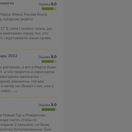
помогти
8.0
Оценка
Марса Аламі, Pensee Royal
ед поїздкою знайти
27 $, хоча і знаємо точно, що
а ажіотажем серед тих, хто
ти і відстоювати-ваше право,
варь 2022
8.0
Оценка
х регионах, а вот в Марса Алам
, и что творится в аэропортах
овогодних каникулах –
период завышены, погода
и ветер не сбивал с ног, как в
й вари
...
→
9.0
Оценка
а Новый Год и Рождество.
зде чисто, столы со
а ездили 2 семьями, не было
напитки бутилированые. Был