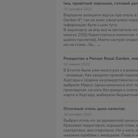
їжа, привітний персонал, готовий до
31 декабря 2021
Вирішила залишити відгук про отель в 
Garden 4*, так як коли намагалася пер
інформацію-було з цим туго.
В аеропорту за візу все ж заплатили по 
коштує 25$)) Користуються моментом т
щойно прилетів))..Маєте настрій спори
ми не стали...Хо
...
→
Рождество в Pensee Royal Garden, ян
02 января 2022
В Египте были уже много раз и в разны
– впервые. Как увидели прямой перелет
Хургады и Шарма на рождественско-н
выбрали Марсу. Цены конечно в этот 
прохладная, но хоть без дождя и снега, 
марте в Хургаде, выбирали бюджетны
Отличный отель цена-качество
30 декабря 2021
Выбрал отель из-за адекватной цены н
Красивая территория, хороший пляж, ве
скатертями, все стерильно. Ни у кого, 
никаких проблем с желудком. Пиво и 