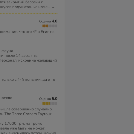
ся закрытый бассейн с
инусов подушатаные номе
...
→
4.0
Оценка
имания, что это 4* в Египте,
и фауна
гли после 14 заселять
 персонал, искренне желающий
только с 4-й попытки, да и то
 отеле
5.0
Оценка
 вышла совершенно случайно.
н The Three Corners Fayrouz
у 17000 грн. на троих
шевле уже быть не может,
и как выяснилось потом, можно