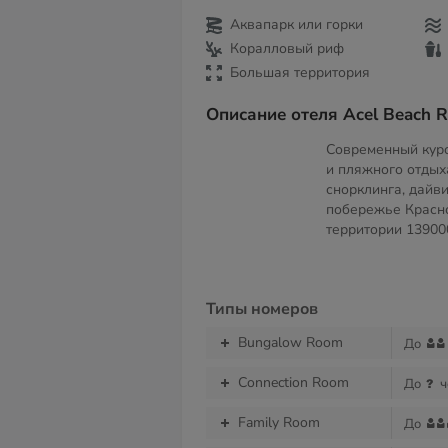
Аквапарк или горки
Коралловый риф
Большая территория
Описание отеля Acel Beach R
Современный куро
и пляжного отдых
снорклинга, дайви
побережье Красн
территории
13900
Типы номеров
Bungalow Room
До
Connection Room
До
ч
Family Room
До