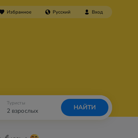
Избранное
Русский
Вход
Туристы
НАЙТИ
2 взрослых
а вылета