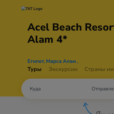
Acel Beach Resor
Alam 4*
Египет
Марса Алам
,
,
Туры
Экскурсии
Страны ми
Отправле
При не