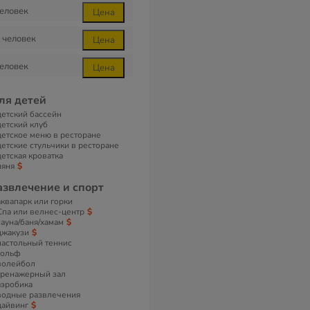
еловек
Цена
человек
Цена
еловек
Цена
ля детей
детский бассейн
детский клуб
детское меню в ресторане
детские стульчики в ресторане
детская кроватка
няня
азвлечение и спорт
аквапарк или горки
Спа или велнес-центр
сауна/баня/хамам
джакузи
настольный теннис
гольф
волейбол
тренажерный зал
аэробика
водные развлечения
дайвинг