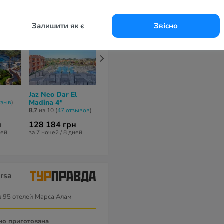
Залишити як є
Звісно
Jaz Neo Dar El
Utopia Beach Club
Swisstouche
Madina 4*
4*
Resort & Spa
тзыв
)
Alam 4*
8,7
из 10 (
47 отзывов
)
7,1
из 10 (
24 отзывa
)
8,1
из 10 (
25 от
н
128 184 грн
70 694 грн
68 954 грн
ней
за 7 ночей / 8 дней
за 7 ночей / 8 дней
за 7 ночей / 8 
rsa
 95 отелей Марса Алам