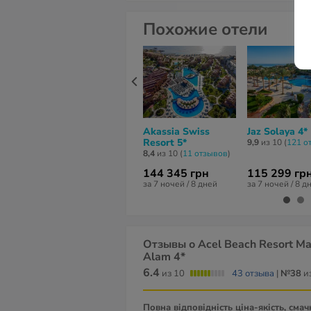
Похожие отели
Akassia Swiss
Jaz Solaya 4*
Resort 5*
9,9
из 10 (
121 о
8,4
из 10 (
11 отзывов
)
144 345 грн
115 299 гр
за 7 ночей / 8 дней
за 7 ночей / 8 д
Отзывы о Acel Beach Resort Ma
Alam 4*
6.4
из 10
43 отзыва
|
№38
из
Повна відповідність ціна-якість, смачно приготована