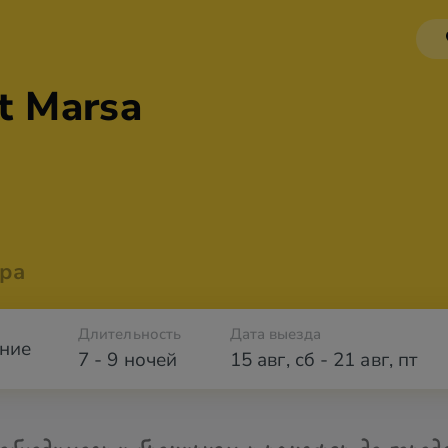
t Marsa
ра
Длительность
Дата выезда
ние
7 - 9 ночей
15 авг
,
сб
-
21 авг
,
пт
обходимости бронируем трансфер до город