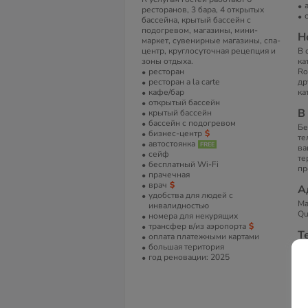
ресторанов, 3 бара, 4 открытых
бассейна, крытый бассейн с
подогревом, магазины, мини-
Н
маркет, сувенирные магазины, спа-
центр, круглосуточная рецепция и
В 
зоны отдыха.
ка
ресторан
Ro
ресторан a la carte
др
кафе/бар
ка
открытый бассейн
В
крытый бассейн
бассейн с подогревом
Бе
бизнес-центр
те
автостоянка
ва
сейф
те
бесплатный Wi-Fi
пр
прачечная
врач
А
удобства для людей с
Ma
инвалидностью
Qu
номера для некурящих
трансфер в/из аэропорта
Т
оплата платежными картами
большая територия
+2
год реновации: 2025
Е
in