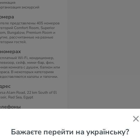
анимация
организация экскурсий
омера
отеле представлены 405 номеров
тегорий Comfort Room, Superior
om, Bungalow, Premium Room и
угие, рассчитанные на разные
тегории гостей.
 номерах
сплатный Wi-Fi, кондиционер,
левизор, сейф, мини-бар, фен,
нная комната с душем, балкон или
рраса. В некоторых категориях
едоставляются халаты и тапочки.
дрес
rsa Alam Road, 22 km South of El
seir, Red Sea, Egypt
елефоны
0 65 3390021
-маil
fo@acelbay.com
Бажаєте перейти на українську?