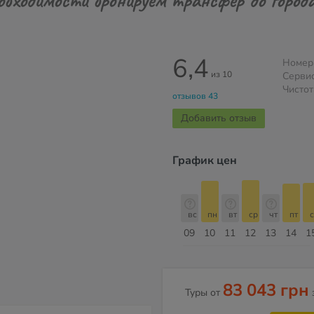
6,4
Номер
из 10
Серви
Чистот
отзывов 43
Добавить отзыв
График цен
б
вс
пн
вт
ср
чт
пт
сб
вс
вс
пн
вт
ср
чт
пт
с
16
17
18
19
20
21
22
23
09
10
11
12
13
14
1
Август
83 043 грн
Туры от