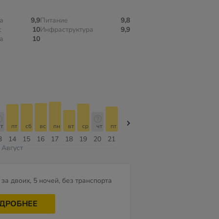
а
9,9
Питание
9,8
с
10
Инфраструктура
9,9
а
10
т
пт
сб
вс
пн
вт
ср
чт
пт
пт
сб
вс
пн
вт
ср
3
14
15
16
17
18
19
20
21
07
08
09
10
11
12
Август
за двоих, 5 ночей, без транспорта
ДРОБНЕЕ