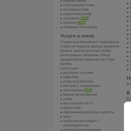
первая линия
собственный пляж
песчаный пляж
коралловый риф
шезлонги
зонтики
пляжные полотенца
Услуги в отеле
2 взрослых бассейна с подогревом,
открытая терраса, камера хранения
багажа, круглосуточная стойка
регистрации, магазины. Отель
предоставляет развозку до Порт
Галиба.
ресторан
ресторан a la carte
кафе/бар
Н
открытый бассейн
В 
бассейн с подогревом
автостоянка
В
прокат автомобилей
сейф
В 
бесплатный Wi-Fi
(и
прачечная
те
парикмахерская/салон красоты
дл
врач
Ва
удобства для людей с
ко
инвалидностью
пр
номера для некурящих