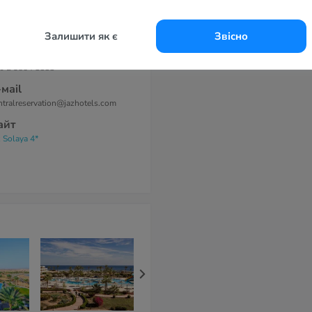
дрес
dinat Coraya, km 67 Al Quseir,
rsa Alam Road, Red Sea, Egypt
Залишити як є
Звісно
елефоны
0 2 3854 1111
-маil
ntralreservation@jazhotels.com
айт
z Solaya 4*