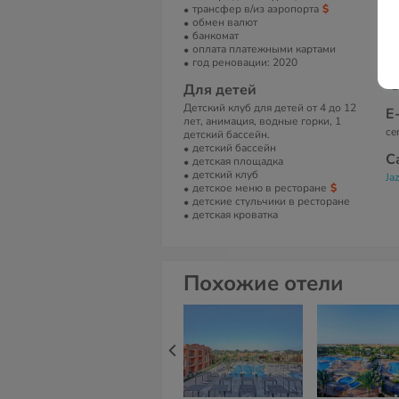
А
трансфер в/из аэропорта
обмен валют
Ma
банкомат
Ma
оплата платежными картами
год реновации: 2020
Т
+2
Для детей
Детский клуб для детей от 4 до 12
Е
лет, анимация, водные горки, 1
ce
детский бассейн.
детский бассейн
С
детская площадка
детский клуб
Ja
детское меню в ресторане
детские стульчики в ресторане
детская кроватка
Похожие отели