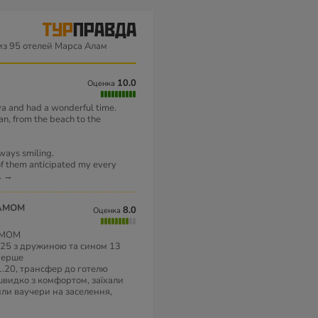
з 95 отелей Марса Алам
10.0
Оценка
aya and had a wonderful time.
an, from the beach to the
lways smiling.
f them anticipated my every
..
→
ЛАМОМ
8.0
Оценка
АМОМ
025 з дружиною та сином 13
вперше
1.20, трансфер до готелю
швидко з комфортом, заїхали
или ваучери на заселення,