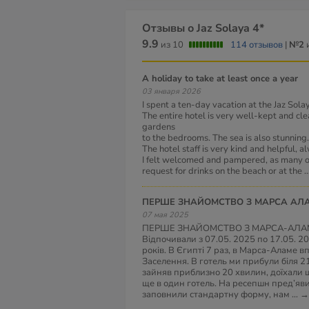
Отзывы о Jaz Solaya 4*
9.9
из 10
114 отзывов
|
№2
и
A holiday to take at least once a year
03 января 2026
I spent a ten-day vacation at the Jaz Sol
The entire hotel is very well-kept and cle
gardens
to the bedrooms. The sea is also stunning.
The hotel staff is very kind and helpful, a
I felt welcomed and pampered, as many o
request for drinks on the beach or at the
.
ПЕРШЕ ЗНАЙОМСТВО З МАРСА А
07 мая 2025
ПЕРШЕ ЗНАЙОМСТВО З МАРСА-АЛ
Відпочивали з 07.05. 2025 по 17.05. 2
років. В Єгипті 7 раз, в Марса-Аламе 
Заселення. В готель ми прибули біля 2
зайняв приблизно 20 хвилин, доїхали 
ще в один готель. На ресепшн пред’яв
заповнили стандартну форму, нам
...
→