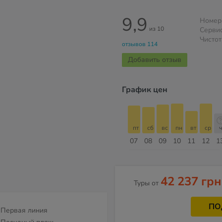
9,9
Номер
из 10
Серви
Чистот
отзывов 114
Добавить отзыв
График цен
пт
сб
вс
пн
вт
ср
чт
пт
пт
сб
вс
пн
вт
ср
ч
14
15
16
17
18
19
20
21
07
08
09
10
11
12
1
Август
42 237 грн
Туры от
ПО
Первая линия