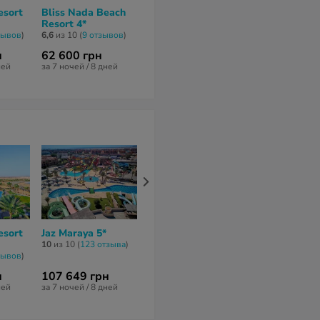
esort
Bliss Nada Beach
Albatros The
Jaz Grand Ma
Resort 4*
Palace Port Ghalib
9,1
из 10 (
48 от
5*
зывов
)
6,6
из 10 (
9 отзывов
)
8,3
из 10 (
7 отзывов
)
н
62 600 грн
84 995 грн
99 056 грн
ней
за 7 ночей / 8 дней
за 7 ночей / 8 
за 7 ночей / 8 дней
esort
Jaz Maraya 5*
Jaz Samaya Resort
JAZ Neo Ree
5*
Marsa 4*
10
из 10 (
123 отзывa
)
зывов
)
9,7
из 10 (
14 отзывов
)
7,3
из 10 (
42 от
н
107 649 грн
89 841 грн
81 089 грн
ней
за 7 ночей / 8 дней
за 7 ночей / 8 дней
за 7 ночей / 8 