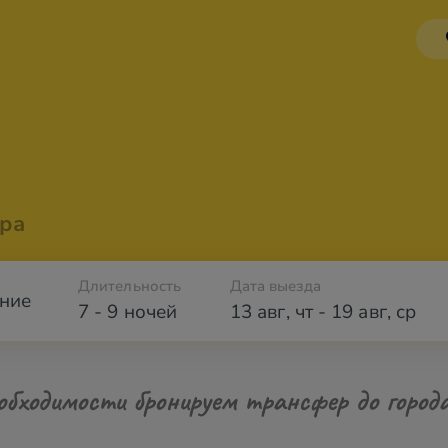
ра
Длительность
Дата выезда
ние
7 - 9 ночей
13 авг
,
чт
-
19 авг
,
ср
обходимости бронируем трансфер до город