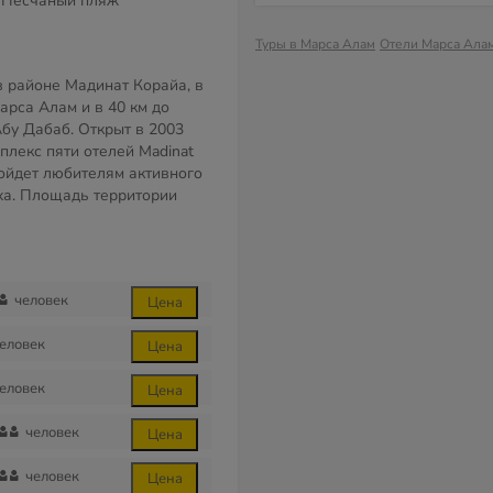
Песчаный пляж
Туры в Марса Алам
Отели Марса Ала
в районе Мадинат Корайа, в
арса Алам и в 40 км до
Абу Дабаб. Открыт в 2003
мплекс пяти отелей Madinat
дойдет любителям активного
ха. Площадь территории
человек
Цена
еловек
Цена
еловек
Цена
человек
Цена
человек
Цена