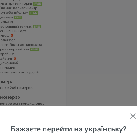
аквапарк или горки
Спа или велнес-центр
сауна/баня/хамам
джакузи
бильярд
настольный теннис
теннисный корт
сквош
волейбол
баскетбольная площадка
тренажерный зал
аэробика
дайвинг
диско-клуб
анимация
организация экскурсий
омера
отеле 209 номеров.
 номерах
номере есть кондиционер
ндивидуальный), телевизор,
лефон, мини-бар (платно), набор
я кофе и чая, сейф, балкон.
нная комната с феном и туалетно-
сметическими
Бажаєте перейти на українську?
инадлежностями.