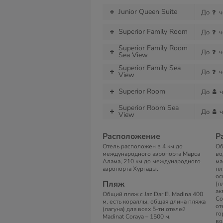
Junior Queen Suite
До
ч
Superior Family Room
До
ч
Superior Family Room
До
ч
Sea View
Superior Family Sea
До
ч
View
Superior Room
До
ч
Superior Room Sea
До
ч
View
Расположение
Р
Отель расположен в 4 км до
Об
международного аэропорта Марса
во
Алама, 210 км до международного
ма
аэропорта Хургады.
пл
ос
Пляж
(п
ак
Общий пляж с Jaz Dar El Madina 400
Co
м, есть кораллы, общая длина пляжа
от
(лагуна) для всех 5-ти отелей
го
Madinat Coraya – 1500 м.
во