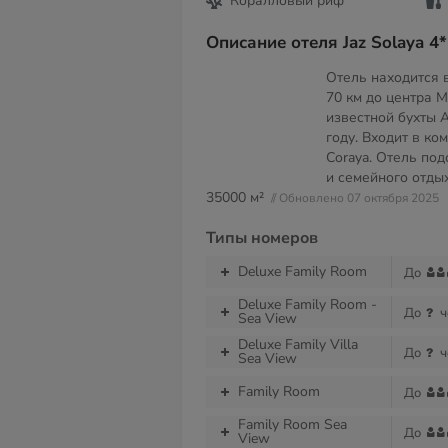
Коралловый риф
Описание отеля Jaz Solaya 4*
Отель находится 
70 км до центра М
известной бухты 
году. Входит в ко
Coraya. Отель по
и семейного отды
35000 м²
// Обновлено 07 октября 2025
Типы номеров
Deluxe Family Room
До
Deluxe Family Room -
До
ч
Sea View
Deluxe Family Villa
До
ч
Sea View
Family Room
До
Family Room Sea
До
View