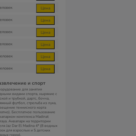
еловек
Цена
еловек
Цена
еловек
Цена
еловек
Цена
еловек
Цена
еловек
Цена
азвлечение и спорт
орудование для занятия
дными видами спорта, ныряние с
ской и трубкой, дартс, бочча,
яжный футбол, стрельба из лука,
вещение теннисного корта
латно). Бесплатное пользование
вапарком комплекса Madinat
raya. Аквапарк на территории
еля Jaz Dar El Madina 4* (8 водных
рок для взрослых и 5 детских
дных горок).