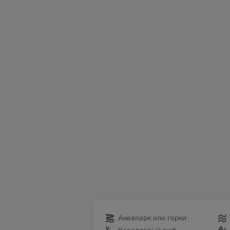
пт
сб
вс
пн
вт
ср
чт
07
08
09
10
11
12
13
Аквапарк или горки