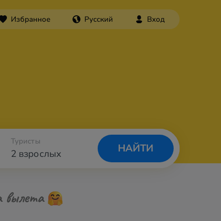
Избранное
Русский
Вход
Туристы
НАЙТИ
2 взрослых
а вылета