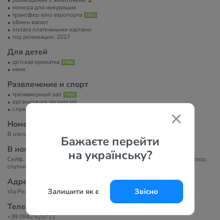
размещение с животными
номера для некурящих
трансфер в/из аэропорта
обмен валют
оплата платежными картами
год реновации: 2017
Для детей
детская кроватка
няня
Развлечение и спорт
тренажерный зал
организация экскурсий
служба организации торжеств
Номера
В отеле всего 63 номера.
Бажаєте перейти
В номерах
на українську?
Сейф, кондиционер, телефон, Wi-Fi (бесплатно), мини-бар, телевизор,
спутниковое ТВ, ванная комната, фен, халат и тапочки.
Адрес
Залишити як є
Звісно
Via Pirandello, 50, 98039 Taormina (ME), Italy.
Телефоны
+39 0942 620711