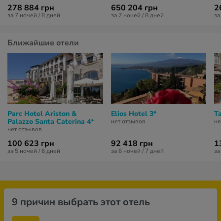
278 884 грн
650 204 грн
2
за 7 ночей / 8 дней
за 7 ночей / 8 дней
за
Ближайшие отели
Parc Hotel Ariston &
Elios Hotel 3*
T
Palazzo Santa Caterina 4*
нет отзывов
не
нет отзывов
100 623 грн
92 418 грн
1
за 5 ночей / 6 дней
за 6 ночей / 7 дней
за
9 причин выбрать этот отель