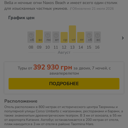
Bella и ночные огни Naxos Beach и имеет всего один столик
для изысканных частных ужинов.
// Обновлено 21 июля 2026
График цен
сб
вс
пн
вт
ср
чт
пт
сб
вс
08
09
10
11
12
13
14
15
16
Август
392 930 грн
Туры от
за двоих, 7 ночей, c
авиаперелетом
ПОДРОБНЕЕ
Расположение
Отель расположен в 800 метрах от исторического центра Таормины и
популярной улицы Corso Umberto с магазинами, ресторанами и барами, а
также знаменитым древнегреческим театром. В 3 км от вокзала, в 55 км
от аэропорта Катания. Автобус останавливается в 200 метрах от отеля,
пляж находится в 3 км от отеля в районе Taormina Mare.