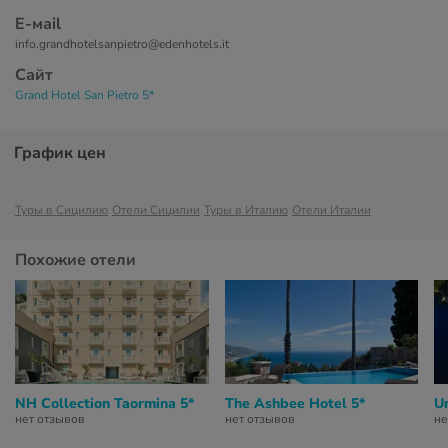
Е-маil
info.grandhotelsanpietro@edenhotels.it
Сайт
Grand Hotel San Pietro 5*
График цен
Туры в Сицилию
Отели Сицилии
Туры в Италию
Отели Италии
Похожие отели
NH Collection Taormina 5*
The Ashbee Hotel 5*
U
нет отзывов
нет отзывов
не