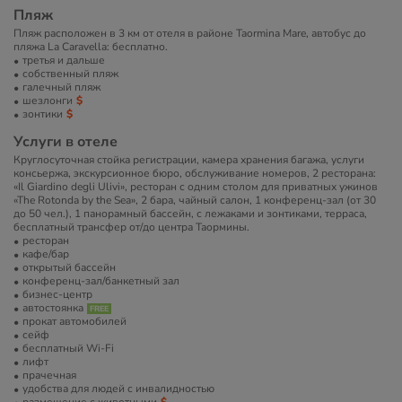
Пляж
Пляж расположен в 3 км от отеля в районе Taormina Mare, автобус до
пляжа La Caravella: бесплатно.
третья и дальше
собственный пляж
галечный пляж
шезлонги
зонтики
Услуги в отеле
Круглосуточная стойка регистрации, камера хранения багажа, услуги
консьержа, экскурсионное бюро, обслуживание номеров, 2 ресторана:
«Il Giardino degli Ulivi», ресторан с одним столом для приватных ужинов
«The Rotonda by the Sea», 2 бара, чайный салон, 1 конференц-зал (от 30
до 50 чел.), 1 панорамный бассейн, с лежаками и зонтиками, терраса,
бесплатный трансфер от/до центра Таормины.
ресторан
кафе/бар
открытый бассейн
конференц-зал/банкетный зал
бизнес-центр
автостоянка
прокат автомобилей
сейф
бесплатный Wi-Fi
лифт
прачечная
удобства для людей с инвалидностью