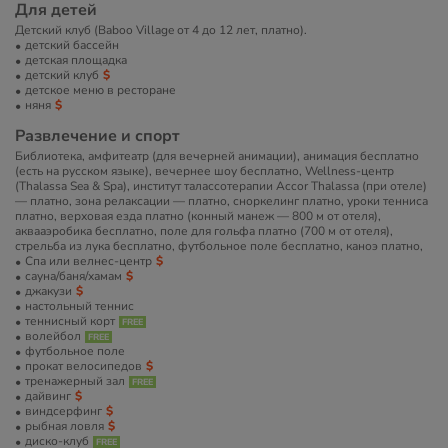
Для детей
Детский клуб (Baboo Village от 4 до 12 лет, платно).
детский бассейн
детская площадка
детский клуб
детское меню в ресторане
няня
Развлечение и спорт
Библиотека, амфитеатр (для вечерней анимации), анимация бесплатно
(есть на русском языке), вечернее шоу бесплатно, Wellness-центр
(Thalassa Sea & Spa), институт талассотерапии Accor Thalassa (при отеле)
— платно, зона релаксации — платно, сноркелинг платно, уроки тенниса
платно, верховая езда платно (конный манеж — 800 м от отеля),
аквааэробика бесплатно, поле для гольфа платно (700 м от отеля),
стрельба из лука бесплатно, футбольное поле бесплатно, каноэ платно,
Спа или велнес-центр
сауна/баня/хамам
джакузи
настольный теннис
теннисный корт
волейбол
футбольное поле
прокат велосипедов
тренажерный зал
дайвинг
виндсерфинг
рыбная ловля
диско-клуб