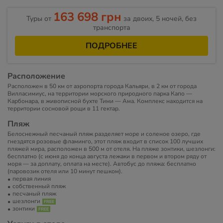
163 698 грн
Туры от
за двоих, 5 ночей, без
транспорта
ПОДРОБНЕЕ
Расположение
Расположен в 50 км от аэропорта города Кальяри, в 2 км от города
Вилласимиус, на территории морского природного парка Капо —
Карбонара, в живописной бухте Тими — Ама. Комплекс находится на
территории сосновой рощи в 11 гектар.
Пляж
Белоснежный песчаный пляж разделяет море и соленое озеро, где
гнездятся розовые фламинго, этот пляж входит в список 100 лучших
пляжей мира, расположен в 500 м от отеля. На пляже зонтики, шезлонги:
бесплатно (с июня до конца августа лежаки в первом и втором ряду от
моря — за доплату, оплата на месте). Автобус до пляжа: бесплатно
(паровозик отеля или 10 минут пешком).
первая линия
собственный пляж
песчаный пляж
шезлонги
зонтики