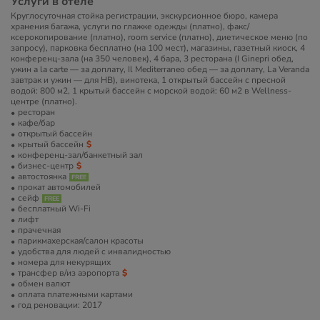
Услуги в отеле
Круглосуточная стойка регистрации, экскурсионное бюро, камера
хранения багажа, услуги по глажке одежды (платно), факс/
ксерокопирование (платно), room service (платно), диетическое меню (по
запросу), парковка бесплатно (на 100 мест), магазины, газетный киоск, 4
конференц-зала (на 350 человек), 4 бара, 3 ресторана (I Ginepri обед,
ужин a la carte — за доплату, Il Mediterraneo обед — за доплату, La Veranda
завтрак и ужин — для НВ), винотека, 1 открытый бассейн с пресной
водой: 800 м2, 1 крытый бассейн с морской водой: 60 м2 в Wellness-
центре (платно).
ресторан
кафе/бар
открытый бассейн
крытый бассейн
конференц-зал/банкетный зал
бизнес-центр
автостоянка
прокат автомобилей
сейф
бесплатный Wi-Fi
лифт
прачечная
парикмахерская/салон красоты
удобства для людей с инвалидностью
номера для некурящих
трансфер в/из аэропорта
обмен валют
оплата платежными картами
год реновации: 2017