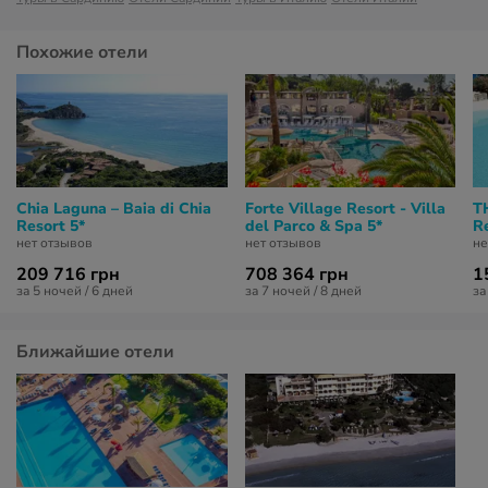
Похожие отели
Chia Laguna – Baia di Chia
Forte Village Resort - Villa
T
Resort 5*
del Parco & Spa 5*
Re
нет отзывов
нет отзывов
не
209 716 грн
708 364 грн
1
за 5 ночей / 6 дней
за 7 ночей / 8 дней
за
Ближайшие отели