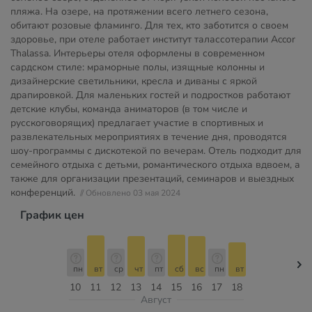
пляжа. На озере, на протяжении всего летнего сезона,
обитают розовые фламинго. Для тех, кто заботится о своем
здоровье, при отеле работает институт талассотерапии Accor
Thalassa. Интерьеры отеля оформлены в современном
сардском стиле: мраморные полы, изящные колонны и
дизайнерские светильники, кресла и диваны с яркой
драпировкой. Для маленьких гостей и подростков работают
детские клубы, команда аниматоров (в том числе и
русскоговорящих) предлагает участие в спортивных и
развлекательных мероприятиях в течение дня, проводятся
шоу-программы с дискотекой по вечерам. Отель подходит для
семейного отдыха с детьми, романтического отдыха вдвоем, а
также для организации презентаций, семинаров и выездных
конференций.
// Обновлено 03 мая 2024
График цен
пн
вт
ср
чт
пт
сб
вс
пн
вт
10
11
12
13
14
15
16
17
18
Август