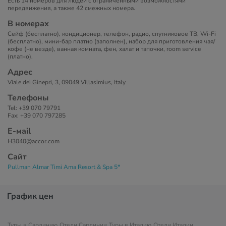
Есть 14 номеров для людей с ограниченными возможностями
передвижения, а также 42 смежных номера.
В номерах
Сейф (бесплатно), кондиционер, телефон, радио, спутниковое ТВ, Wi-Fi
(бесплатно), мини-бар платно (заполнен), набор для приготовления чая/
кофе (не везде), ванная комната, фен, халат и тапочки, room service
(платно).
Адрес
Viale dei Ginepri, 3, 09049 Villasimius, Italy
Телефоны
Tel: +39 070 79791
Fax: +39 070 797285
Е-маil
H3040@accor.com
Сайт
Pullman Almar Timi Ama Resort & Spa 5*
График цен
Туры в Сардинию
Отели Сардинии
Туры в Италию
Отели Италии