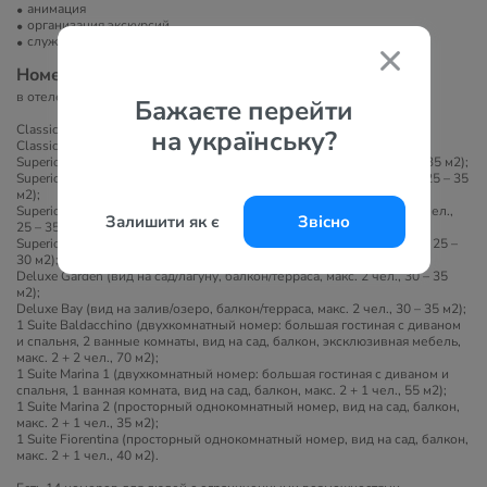
анимация
организация экскурсий
служба организации торжеств
Номера
в отеле 275 номеров:
Бажаєте перейти
Classic Garden (вид на сад/горы, балкон, макс. 2 чел., 20 – 25 м2);
на українську?
Classic Bay (вид на залив/озеро, балкон, макс. 2 чел., 20 – 25 м2);
Superior Garden (вид на парк, балкон/терраса, макс. 2 + 2 чел., 25 – 35 м2);
Superior Bay (вид на залив/озеро, балкон/терраса, макс. 2 + 2 чел., 25 – 35
м2);
Superior Executive Garden (вид на парк, балкон/терраса, макс. 2 + 2 чел.,
Залишити як є
Звісно
25 – 35 м2);
Superior Executive Bay (вид на залив/озеро, балкон, макс. 2 + 2 чел., 25 –
30 м2);
Deluxe Garden (вид на сад/лагуну, балкон/терраса, макс. 2 чел., 30 – 35
м2);
Deluxe Bay (вид на залив/озеро, балкон/терраса, макс. 2 чел., 30 – 35 м2);
1 Suite Baldacchino (двухкомнатный номер: большая гостиная с диваном
и спальня, 2 ванные комнаты, вид на сад, балкон, эксклюзивная мебель,
макс. 2 + 2 чел., 70 м2);
1 Suite Marina 1 (двухкомнатный номер: большая гостиная с диваном и
спальня, 1 ванная комната, вид на сад, балкон, макс. 2 + 1 чел., 55 м2);
1 Suite Marina 2 (просторный однокомнатный номер, вид на сад, балкон,
макс. 2 + 1 чел., 35 м2);
1 Suite Fiorentina (просторный однокомнатный номер, вид на сад, балкон,
макс. 2 + 1 чел., 40 м2).