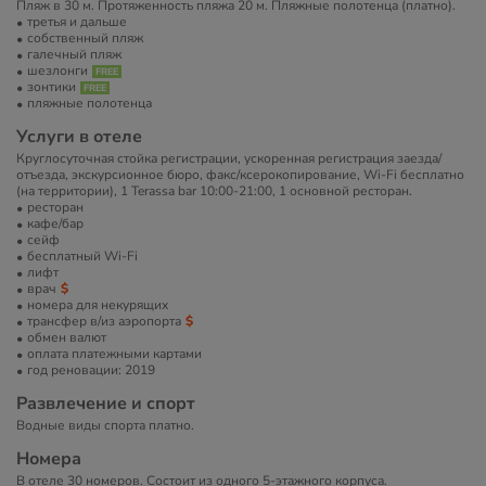
Пляж в 30 м. Протяженность пляжа 20 м. Пляжные полотенца (платно).
третья и дальше
собственный пляж
галечный пляж
шезлонги
зонтики
пляжные полотенца
Услуги в отеле
Круглосуточная стойка регистрации, ускоренная регистрация заезда/
отъезда, экскурсионное бюро, факс/ксерокопирование, Wi-Fi бесплатно
(на территории), 1 Terassa bar 10:00-21:00, 1 основной ресторан.
ресторан
кафе/бар
сейф
бесплатный Wi-Fi
лифт
врач
номера для некурящих
трансфер в/из аэропорта
обмен валют
оплата платежными картами
год реновации: 2019
Развлечение и спорт
Водные виды спорта платно.
Номера
В отеле 30 номеров. Состоит из одного 5-этажного корпуса.