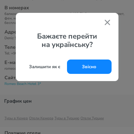
В номерах
балкон, кондиционер: индивидуальный, Wi-Fi: бесплатно, душ, туалет,
фен, косметические принадлежности, телефон, сейф в номере:
бесплатно, TV: каналы.
Адрес
Бажаєте перейти
Deniz Sok. No: 29, Kemer, Antalya, Turkey
на українську?
Телефоны
Tel: +90 242 814 67 69
Е-маil
Залишити як є
Звісно
romeootel@hotmail.com
Сайт
Romeo Beach Hotel 3*
График цен
Туры в Кемер
Отели Кемера
Туры в Турцию
Отели Турции
Похожие отели