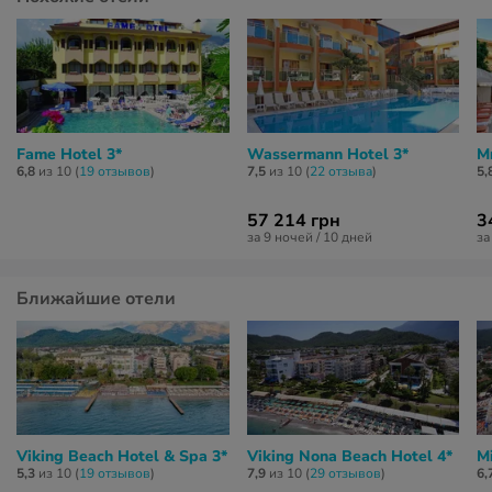
Fame Hotel 3*
Wassermann Hotel 3*
Mr
6,8
из 10 (
19 отзывов
)
7,5
из 10 (
22 отзывa
)
5,
57 214 грн
3
за 9 ночей / 10 дней
за
Ближайшие отели
Viking Beach Hotel & Spa 3*
Viking Nona Beach Hotel 4*
M
5,3
из 10 (
19 отзывов
)
7,9
из 10 (
29 отзывов
)
6,