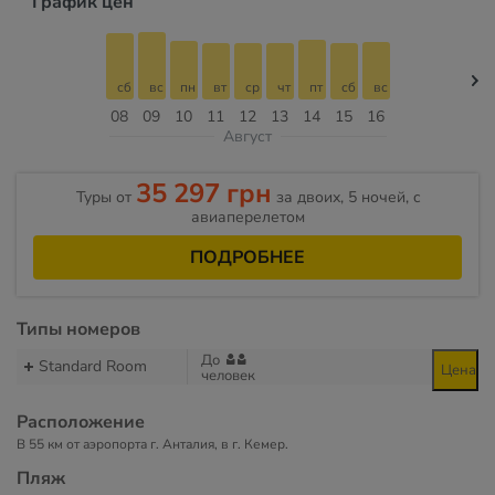
График цен
сб
вс
пн
вт
ср
чт
пт
сб
вс
08
09
10
11
12
13
14
15
16
Август
35 297 грн
Туры от
за двоих, 5 ночей, c
авиаперелетом
ПОДРОБНЕЕ
Типы номеров
До
Standard Room
Цена
человек
Расположение
В 55 км от аэропорта г. Анталия, в г. Кемер.
Пляж