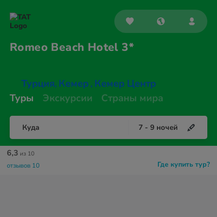
Romeo Beach
Hotel 3*
Турция
Кемер
Кемер Центр
,
,
Туры
Экскурсии
Страны мира
Куда
7
-
9
ночей
6,3
из 10
Где купить тур?
отзывов 10