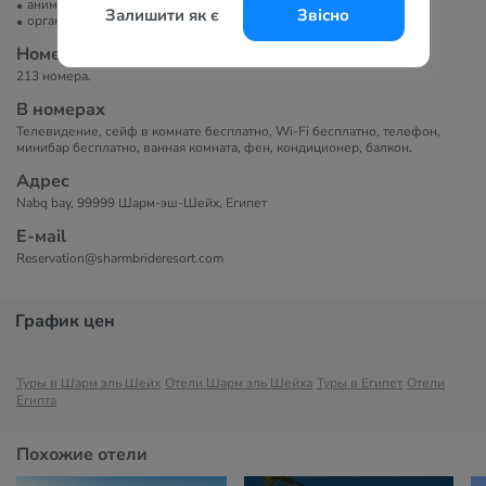
анимация
Залишити як є
Звісно
организация экскурсий
Номера
213 номера.
В номерах
Телевидение, сейф в комнате бесплатно, Wi-Fi бесплатно, телефон,
минибар бесплатно, ванная комната, фен, кондиционер, балкон.
Адрес
Nabq bay, 99999 Шарм-эш-Шейх, Египет
Е-маil
Reservation@sharmbrideresort.com
График цен
Туры в Шарм эль Шейх
Отели Шарм эль Шейха
Туры в Египет
Отели
Египта
Похожие отели