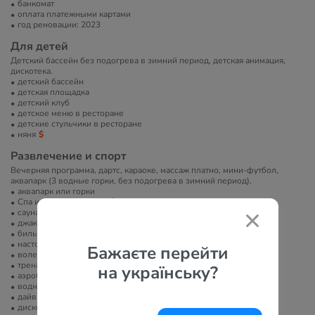
банкомат
оплата платежными картами
год реновации: 2023
Для детей
Детский бассейн без подогрева в зимний период, детская анимация,
дискотека.
детский бассейн
детская площадка
детский клуб
детское меню в ресторане
детские стульчики в ресторане
няня
Развлечение и спорт
Вечерняя программа, дартс, караоке, массаж платно, мини-футбол,
аквапарк (3 водные горки, без подогрева в зимний период).
аквапарк или горки
Спа или велнес-центр
сауна/баня/хамам
джакузи
бильярд
настольный теннис
Бажаєте перейти
волейбол
тренажерный зал
на українську?
аэробика
водные развлечения
дайвинг
диско-клуб