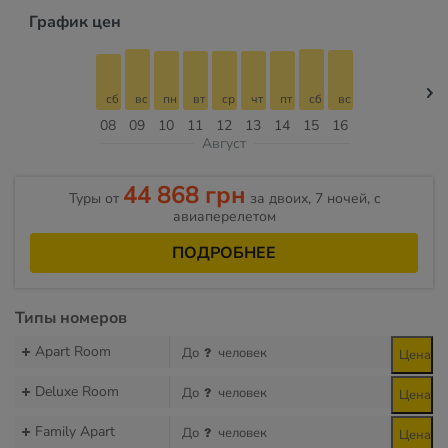
График цен
сб
вс
пн
вт
ср
чт
пт
сб
вс
08
09
10
11
12
13
14
15
16
Август
44 868 грн
Туры от
за двоих, 7 ночей, c
авиаперелетом
ПОДРОБНЕЕ
Типы номеров
Apart Room
До
человек
Цена
Deluxe Room
До
человек
Цена
Family Apart
До
человек
Цена