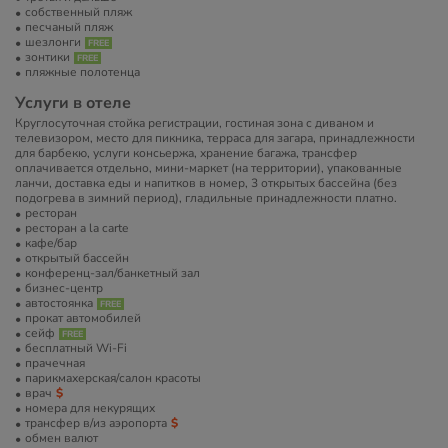
собственный пляж
песчаный пляж
шезлонги
зонтики
пляжные полотенца
Услуги в отеле
Круглосуточная стойка регистрации, гостиная зона с диваном и
телевизором, место для пикника, терраса для загара, принадлежности
для барбекю, услуги консьержа, хранение багажа, трансфер
оплачивается отдельно, мини-маркет (на территории), упакованные
ланчи, доставка еды и напитков в номер, 3 открытых бассейна (без
подогрева в зимний период), гладильные принадлежности платно.
ресторан
ресторан a la carte
кафе/бар
открытый бассейн
конференц-зал/банкетный зал
бизнес-центр
автостоянка
прокат автомобилей
сейф
бесплатный Wi-Fi
прачечная
парикмахерская/салон красоты
врач
номера для некурящих
трансфер в/из аэропорта
обмен валют