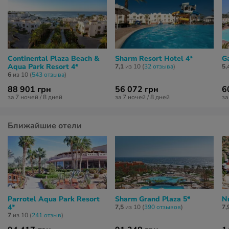
Continental Plaza Beach &
Sharm Resort Hotel 4*
Ga
Aqua Park Resort 4*
7,1
из 10 (
32 отзывa
)
5,
6
из 10 (
543 отзывa
)
88 901 грн
56 072 грн
6
за 7 ночей / 8 дней
за 7 ночей / 8 дней
за
Ближайшие отели
Parrotel Aqua Park Resort
Sharm Grand Plaza 5*
Nu
4*
7,5
из 10 (
390 отзывов
)
7,
7
из 10 (
241 отзыв
)