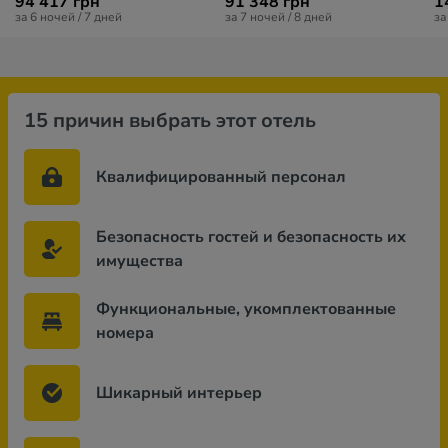
94 417 грн
91 348 грн
1
за 6 ночей / 7 дней
за 7 ночей / 8 дней
за
15 причин выбрать этот отель
Квалифицированный персонал
Безопасность гостей и безопасность их
имущества
Функциональные, укомплектованные
номера
Шикарный интерьер