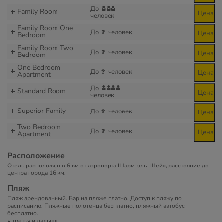
До
Family Room
Цена
человек
Family Room One
До
человек
Цена
Bedroom
Family Room Two
До
человек
Цена
Bedroom
One Bedroom
До
человек
Цена
Apartment
До
Standard Room
Цена
человек
Superior Family
До
человек
Цена
Two Bedroom
До
человек
Цена
Apartment
Расположение
Отель расположен в 6 км от аэропорта Шарм-эль-Шейх, расстояние до
центра города 16 км.
Пляж
Пляж арендованный. Бар на пляже платно. Доступ к пляжу по
расписанию. Пляжные полотенца бесплатно, пляжный автобус
бесплатно.
третья и дальше