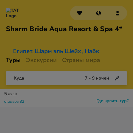
Sharm Bride Aqua Resort &
Spa 4*
Египет
Шарм эль Шейх
Набк
,
,
Туры
Экскурсии
Страны мира
Куда
7
-
9
ночей
5
из 10
Где купить тур?
отзывов 82