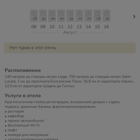
сб
вс
пн
вт
ср
чт
пт
сб
вс
08
09
10
11
12
13
14
15
16
Август
Нет туров в этот отель
Расположение
140 метров до станции метро Liege, 750 метров до станции метро Saint-
Lazare, 1 км до проспекта Елисейские Поля, 16,9 км от аэропорта «Орли»,
22,5 км от аэропорта «Шарль де Голль».
Услуги в отеле
Круглосуточная стойка регистрации, внутренний дворик с садом,
терраса, хранение багажа, факс/ксерокопирование.
ресторан
кафе/бар
прокат автомобилей
бесплатный Wi-Fi
лифт
номера для некурящих
оплата платежными картами