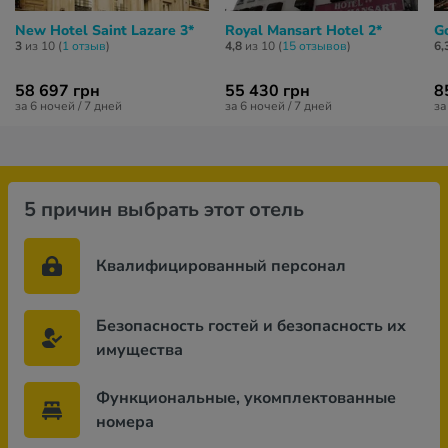
New Hotel Saint Lazare 3*
Royal Mansart Hotel 2*
G
3
из 10 (
1 отзыв
)
4,8
из 10 (
15 отзывов
)
6,
58 697 грн
55 430 грн
8
за 6 ночей / 7 дней
за 6 ночей / 7 дней
за
5 причин выбрать этот отель
Квалифицированный персонал
Безопасность гостей и безопасность их
имущества
Функциональные, укомплектованные
номера