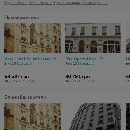
Туры в Париж
Отели Парижа
Туры в Францию
Отели Франции
Похожие отели
New Hotel Saint Lazare 3*
Pax Opera Hotel 3*
H
3
из 10 (
1 отзыв
)
7
из 10 (
4 отзывa
)
не
58 697 грн
80 791 грн
6
за 6 ночей / 7 дней
за 5 ночей / 6 дней
за
Ближайшие отели