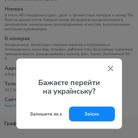
Номера
В отеле 40 стандартных одно-, двух- и трехместных номеров и номер The
Roof на крыше отеля. Каждый номер оборудован кондиционером и
декорирован уникальными произведениями искусства, выполненными
местными художниками.
В номерах
Кондиционер, телевизор с плоским экраном и спутниковым
телевидением, мини-бар, телефон, рабочий стол, бесплатные туалетные
принадлежности, ванная комната с ванной, фен, туалет, бесплатный Wi-
fi.
Адрес
4 Rue de Liège, 75009 Paris, Франция.
Бажаєте перейти
Телефоны
на українську?
33 1 56 02 66 00
Сайт
New Hotel Opera 3*
Залишити як є
Звісно
График цен