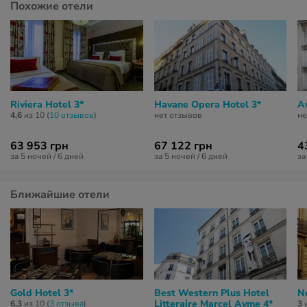
Похожие отели
Riviera Hotel 3*
Havane Opera Hotel 3*
Av
4,6
из 10 (
10 отзывов
)
нет отзывов
не
63 953 грн
67 122 грн
4
за 5 ночей / 6 дней
за 5 ночей / 6 дней
за
Ближайшие отели
Gold Hotel 3*
Best Western Plus Hotel
N
Litteraire Marcel Ayme 4*
6,3
из 10 (
3 отзывa
)
3
и