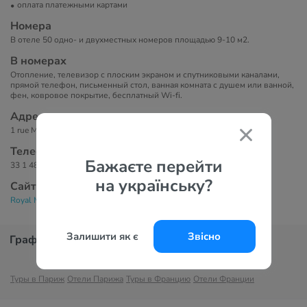
оплата платежными картами
Номера
В отеле 50 одно- и двухместных номеров площадью 9-10 м2.
В номерах
Отопление, телевизор с плоским экраном и спутниковыми каналами,
прямой телефон, письменный стол, ванная комната с душем или ванной,
фен, ковровое покрытие, бесплатный Wi-fi.
Адрес
1 rue Mansart, 9-й округ: Опера, 75009 Париж, Франция
Телефоны
Бажаєте перейти
33 1 48 74 63 30
на українську?
Сайт
Royal Mansart Hotel 2*
Залишити як є
Звісно
График цен
Туры в Париж
Отели Парижа
Туры в Францию
Отели Франции