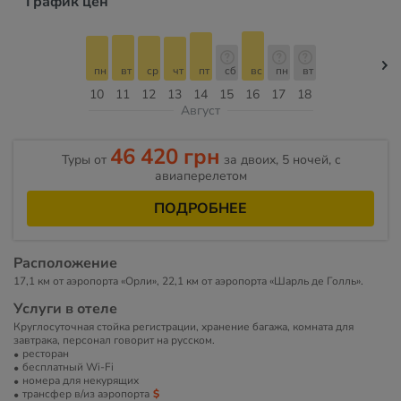
График цен
пн
вт
ср
чт
пт
сб
вс
пн
вт
10
11
12
13
14
15
16
17
18
Август
46 420 грн
Туры от
за двоих, 5 ночей, c
авиаперелетом
ПОДРОБНЕЕ
Расположение
17,1 км от аэропорта «Орли», 22,1 км от аэропорта «Шарль де Голль».
Услуги в отеле
Круглосуточная стойка регистрации, хранение багажа, комната для
завтрака, персонал говорит на русском.
ресторан
бесплатный Wi-Fi
номера для некурящих
трансфер в/из аэропорта