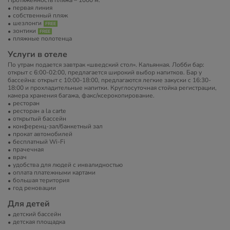
Протяжённость пляжа – 1000 м.
первая линия
собственный пляж
шезлонги
зонтики
пляжные полотенца
Услуги в отеле
По утрам подается завтрак «шведский стол». Кальянная. Лобби бар:
открыт с 6:00-02:00, предлагается широкий выбор напитков. Бар у
бассейна: открыт с 10:00-18:00, предлагаются легкие закуски с 16:30-
18:00 и прохладительные напитки. Круглосуточная стойка регистрации,
камера хранения багажа, факс/ксерокопирование.
ресторан
ресторан a la carte
открытый бассейн
конференц-зал/банкетный зал
прокат автомобилей
бесплатный Wi-Fi
прачечная
врач
удобства для людей с инвалидностью
оплата платежными картами
большая територия
год реновации
Для детей
детский бассейн
детская площадка