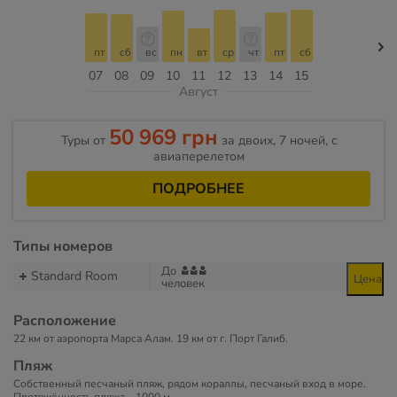
пт
сб
вс
пн
вт
ср
чт
пт
сб
07
08
09
10
11
12
13
14
15
Август
50 969 грн
Туры от
за двоих, 7 ночей, c
авиаперелетом
ПОДРОБНЕЕ
Типы номеров
До
Standard Room
Цена
человек
Расположение
22 км от аэропорта Марса Алам. 19 км от г. Порт Галиб.
Пляж
Собственный песчаный пляж, рядом кораллы, песчаный вход в море.