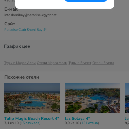
+20 15 55141821
Е-маil
infoshonibay@paradise-egypt.net
Сайт
Paradise Club Shoni Bay 4*
График цен
Туры в Марса Алам
Отели Марса Алам
Туры в Египет
Отели Египта
Похожие отели
Tulip Magic Beach Resort 4*
Jaz Solaya 4*
J
7,1
из 10 (
15 отзывов
)
9,9
из 10 (
121 отзыв
)
9,