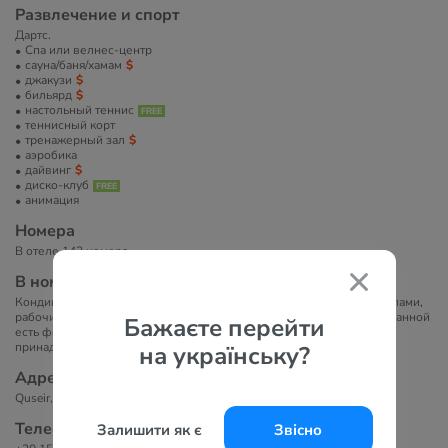
Развлечение и спорт
Дартс.
Спа или велнес-центр
сауна/баня/хамам
джакузи
бильярд
настольный теннис
теннисный корт
тренажерный зал
аэробика
дайвинг
диско-клуб
анимация
Номера
В отеле 142 номера.
В номерах
Кондиционер, телевизор с плоским экраном и спутниковыми каналами,
рабочий стол, шкаф. В собственной ванной комнате с душем или ванной
Бажаєте перейти
есть фен,полотенца и бесплатные туалетно-косметические
принадлежности.
на українську?
Адрес
Quseir, Marsa Alam Road, Red Sea, Egypt
Телефоны
Залишити як є
Звісно