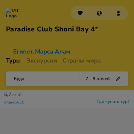
Paradise Club Shoni
Bay 4*
Египет
Марса Алам
,
,
Туры
Экскурсии
Страны мира
Куда
7
-
9
ночей
5,7
из 10
Где купить тур?
отзывов 10