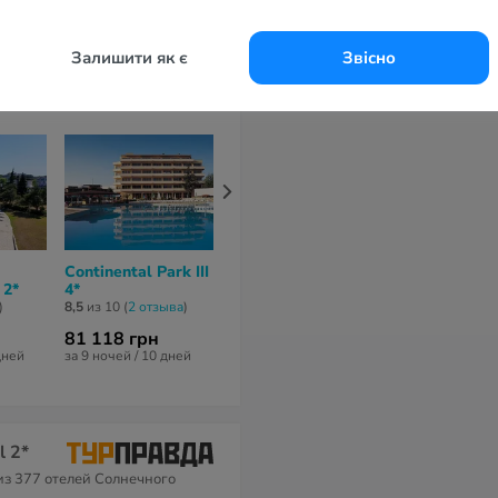
дней
за 7 ночей / 8 дней
за 7 ночей / 8 дней
за 7 ночей / 8 
Залишити як є
Звісно
Continental Park III
Tiara Beach 4*
Bavaro Hotel
 2*
4*
8,4
из 10 (
7 отзывов
)
7,8
из 10 (
35 от
)
8,5
из 10 (
2 отзывa
)
81 118 грн
104 988 грн
51 572 грн
дней
за 9 ночей / 10 дней
за 9 ночей / 10 дней
за 7 ночей / 8 
l 2*
з 377 отелей Солнечного