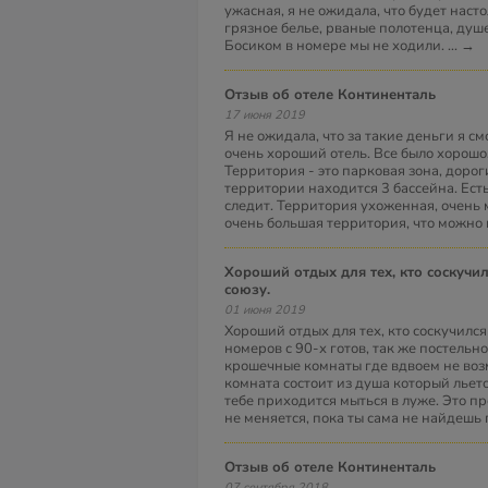
ужасная, я не ожидала, что будет насто
грязное белье, рваные полотенца, душев
Босиком в номере мы не ходили.
...
→
Отзыв об отеле Континенталь
17 июня 2019
Я не ожидала, что за такие деньги я см
очень хороший отель. Все было хорош
Территория - это парковая зона, дороги
территории находится 3 бассейна. Есть
следит. Территория ухоженная, очень 
очень большая территория, что можно
Хороший отдых для тех, кто соскучился по советскому
союзу.
01 июня 2019
Хороший отдых для тех, кто соскучился
номеров с 90-х готов, так же постельно
крошечные комнаты где вдвоем не воз
комната состоит из душа который льетс
тебе приходится мыться в луже. Это пр
не меняется, пока ты сама не найдешь 
Отзыв об отеле Континенталь
07 сентября 2018