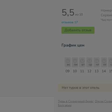
5,5
Номер
из 10
Серви
Чистот
отзывов 17
Добавить отзыв
График цен
б
вс
пн
вт
ср
чт
пт
сб
вс
вс
пн
вт
ср
чт
пт
с
16
17
18
19
20
21
22
23
09
10
11
12
13
14
1
Август
Нет туров в этот отель
Туры в Солнечный берег
Отели Солн
Болгарии