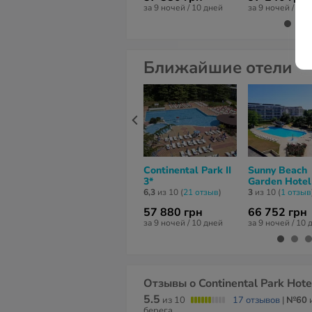
за 9 ночей / 10 дней
за 9 ночей / 10 
Ближайшие отели
Continental Park II
Sunny Beach
3*
Garden Hotel
6,3
из 10 (
21 отзыв
)
3
из 10 (
1 отзыв
57 880 грн
66 752 грн
за 9 ночей / 10 дней
за 9 ночей / 10 
Отзывы о Continental Park Hote
5.5
из 10
17 отзывов
|
№60
и
берега