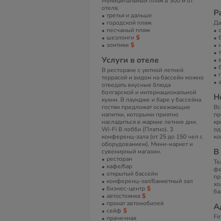
Муниципальный пляж в 300 м от
отеля.
Р
третья и дальше
городской пляж
Да
песчаный пляж
шезлонги
зонтики
Услуги в отеле
В ресторане с уютной летней
террасой и видом на бассейн можно
отведать вкусные блюда
болгарской и интернациональной
Н
кухни. В лаундже и баре у бассейна
гостям предложат освежающие
Вс
напитки, которыми приятно
пр
насладиться в жаркие летние дни.
кр
Wi-Fi В лобби (Платно). 3
од
конференц-зала (от 25 до 150 чел с
ко
оборудованием). Мини-маркет и
В
сувенирный магазин.
ресторан
Те
кафе/бар
фе
открытый бассейн
пр
конференц-зал/банкетный зал
хо
бизнес-центр
ба
автостоянка
прокат автомобилей
А
сейф
Fi
прачечная