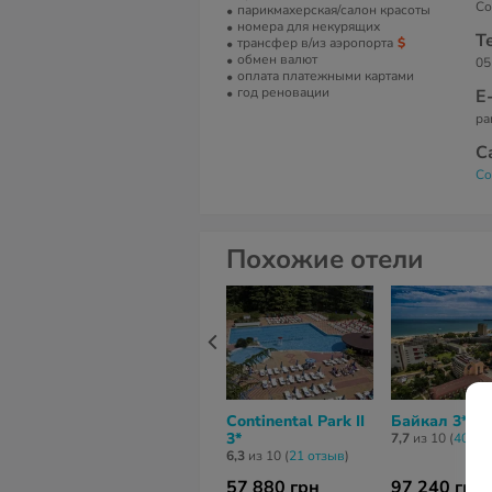
Со
парикмахерская/салон красоты
номера для некурящих
Т
трансфер в/из аэропорта
обмен валют
05
оплата платежными картами
год реновации
Е
pa
С
Co
Похожие отели
Continental Park II
Байкал 3*
3*
7,7
из 10 (
40 от
6,3
из 10 (
21 отзыв
)
57 880 грн
97 240 грн