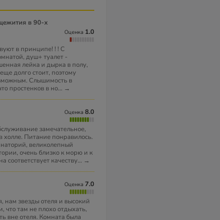
1.0
Оценка
уют в принципе! ! ! С
мнатой, душ+ туалет -
шенная лейка и дырка в полу,
 еще долго стоит, поэтому
озможным. Слышимость в
то простенков в но
...
→
8.0
Оценка
бслуживание замечательное,
в холле. Питание понравилось.
санаторий, великолепный
ории, очень близко к морю и к
на соответствует качеству
...
→
7.0
Оценка
, нам звезды отеля и высокий
, что там не плохо отдыхать,
ть вне отеля. Комната была