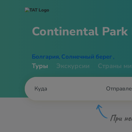
Continental Park
Болгария
Солнечный берег
,
,
Туры
Экскурсии
Страны ми
Отправле
При не