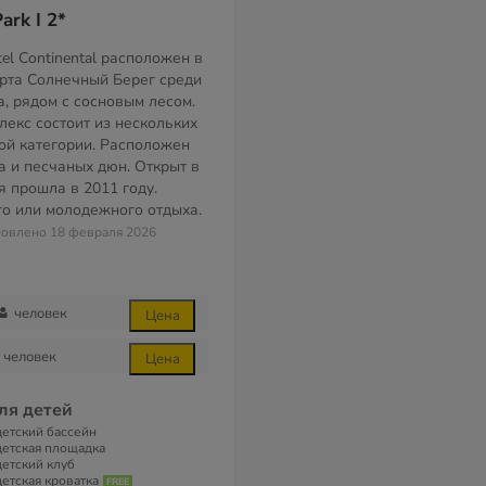
ark I 2*
el Continental расположен в
рта Солнечный Берег среди
а, рядом с сосновым лесом.
лекс состоит из нескольких
ой категории. Расположен
а и песчаных дюн. Открыт в
я прошла в 2011 году.
о или молодежного отдыха.
бновлено 18 февраля 2026
человек
Цена
человек
Цена
ля детей
детский бассейн
детская площадка
детский клуб
детская кроватка