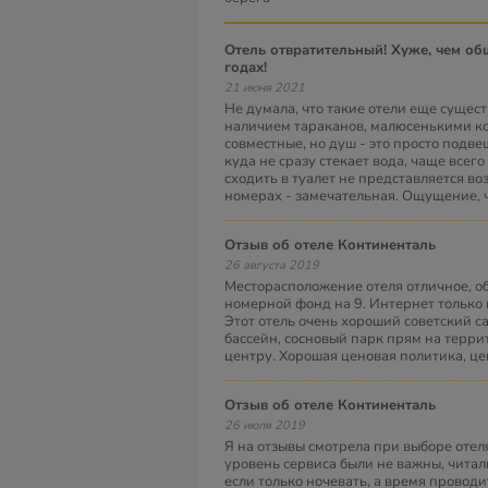
Отель отвратительный! Хуже, чем общежития в 90-х
годах!
21 июня 2021
Не думала, что такие отели еще существ
наличием тараканов, малюсенькими ко
совместные, но душ - это просто подве
куда не сразу стекает вода, чаще всего
сходить в туалет не представляется в
номерах - замечательная. Ощущение, ч
Отзыв об отеле Континенталь
26 августа 2019
Месторасположение отеля отличное, о
номерной фонд на 9. Интернет только 
Этот отель очень хороший советский 
бассейн, сосновый парк прям на террит
центру. Хорошая ценовая политика, це
Отзыв об отеле Континенталь
26 июля 2019
Я на отзывы смотрела при выборе отеля
уровень сервиса были не важны, читали
если только ночевать, а время проводи