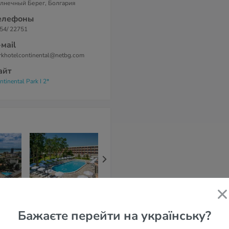
лнечный Берег, Болгария
елефоны
54/ 22751
-маil
rkhotelcontinental@netbg.com
айт
ntinental Park I 2*
Riva Hotel 3*
Aktinia Hotel 3*
Trakia Hotel 
зывов
)
7,1
из 10 (
18 отзывов
)
4,6
из 10 (
11 отзывов
)
9,1
из 10 (
42 от
Бажаєте перейти на українську?
42 647 грн
70 872 грн
41 065 грн