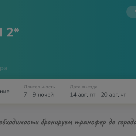
I 2*
ра
Длительность
Дата выезда
ние
7 - 9 ночей
14 авг
,
пт
-
20 авг
,
чт
обходимости бронируем трансфер до город