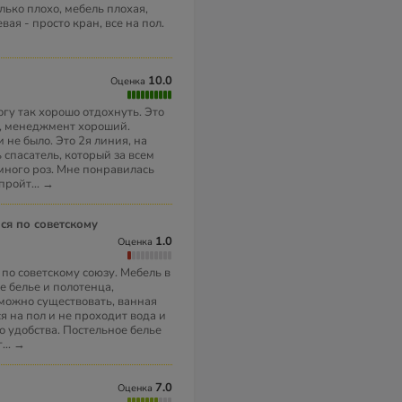
лько плохо, мебель плохая,
ая - просто кран, все на пол.
10.0
Оценка
огу так хорошо отдохнуть. Это
о, менеджмент хороший.
 не было. Это 2я линия, на
 спасатель, который за всем
много роз. Мне понравилась
 пройт
...
→
1.0
Оценка
 по советскому союзу. Мебель в
е белье и полотенца,
можно существовать, ванная
я на пол и не проходит вода и
о удобства. Постельное белье
г
...
→
7.0
Оценка