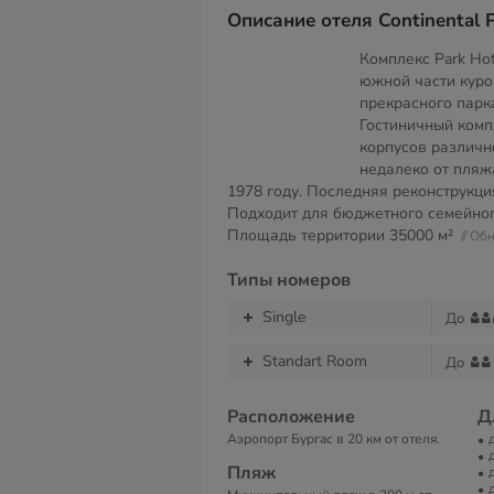
Описание отеля Continental P
Комплекс Park Hot
южной части куро
прекрасного парк
Гостиничный комп
корпусов различн
недалеко от пляж
1978 году. Последняя реконструкци
Подходит для бюджетного семейног
Площадь территории
35000 м²
// О
Типы номеров
Single
До
Standart Room
До
Расположение
Д
Аэропорт Бургас в 20 км от отеля.
Пляж