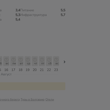
а
3,4
Питание
5,5
с
5,3
Инфраструктура
5,7
а
5,4
б
вс
пн
вт
ср
чт
пт
сб
вс
вс
пн
вт
ср
чт
пт
5
16
17
18
19
20
21
22
23
09
10
11
12
13
14
Август
ечного берега
Туры в Болгарию
Отели