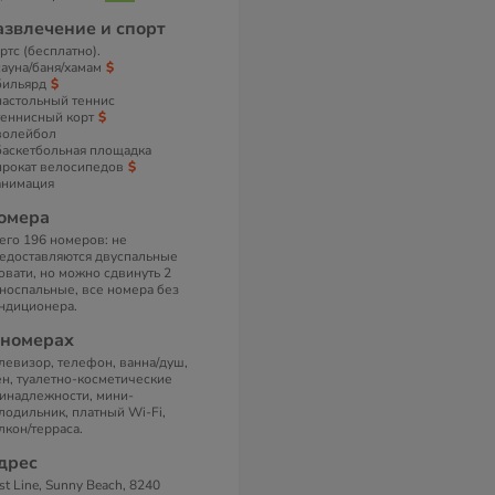
азвлечение и спорт
ртс (бесплатно).
сауна/баня/хамам
бильярд
настольный теннис
теннисный корт
волейбол
баскетбольная площадка
прокат велосипедов
анимация
омера
его 196 номеров: не
едоставляются двуспальные
овати, но можно сдвинуть 2
носпальные, все номера без
ндиционера.
 номерах
левизор, телефон, ванна/душ,
н, туалетно-косметические
инадлежности, мини-
лодильник, платный Wi-Fi,
лкон/терраса.
дрес
rst Line, Sunny Beach, 8240