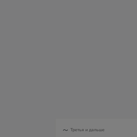
вс
пн
вт
ср
чт
пт
с
09
10
11
12
13
14
15
Третья и дальше