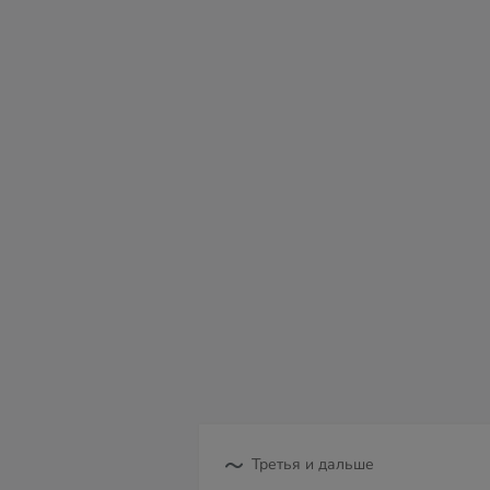
сб
вс
пн
вт
ср
чт
пт
08
09
10
11
12
13
14
Третья и дальше