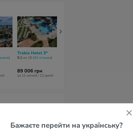
Trakia Hotel 3*
Continental Park II
Zefir Hotel 3
3*
зывов
)
9,1
из 10 (
42 отзывa
)
6,4
из 10 (
10 от
6,3
из 10 (
21 отзыв
)
89 006 грн
50 372 грн
40 150 грн
ней
за 11 ночей / 12 дней
за 9 ночей / 10 дней
за 6 ночей / 7 
Бажаєте перейти на українську?