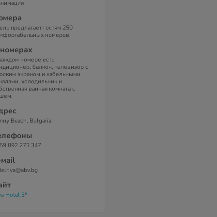
анимация
омера
ель предлагает гостям 250
мфортабельных номеров.
 номерах
каждом номере есть
ндиционер, балкон, телевизор с
оским экраном и кабельными
налами, холодильник и
бственная ванная комната с
шем.
дрес
nny Beach, Bulgaria
елефоны
59 892 273 347
-маil
telriva@abv.bg
айт
va Hotel 3*