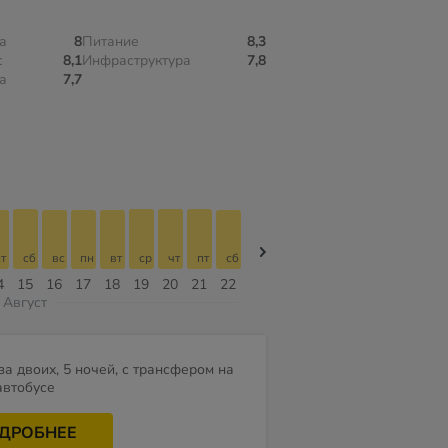
а
8
Питание
8,3
с
8,1
Инфраструктура
7,8
а
7,7
т
сб
вс
пн
вт
ср
чт
пт
сб
сб
вс
пн
вт
ср
чт
4
15
16
17
18
19
20
21
22
08
09
10
11
12
13
Август
за двоих, 5 ночей, с трансфером на
автобусе
ДРОБНЕЕ