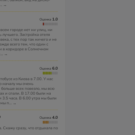
ипят, балкон, вид на диско-
...
→
1.0
Оценка
 всем городе нет ни улиц, ни
ь лучшего. Застройка отеля
ека, с тех пор так ничего и не
ежде всего тем, что один с
 в коридоре в Солнечном
г
...
→
6.0
Оценка
обусе из Киева в 7.00. У нас
о началу мы очень
 больше всех повезло, мы всю
х и спали. В 17.00 были на
3.5 часа. В 6.00 утра мы были
 мы п
...
→
и
4.0
Оценка
. Скажу сразу, что отдыхала по