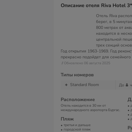
Описание отеля Riva Hotel 3
Отель Riva распо
берег, в 5 минута
800 метрах от акв
находится в неск
центральной пеше
трех секций основ
Год открытия 1963-1969. Год реконс
прекрасно подойдет для семейного 
// Обновлено 06 августа 2025
Типы номеров
Standard Room
До
ч
Расположение
Д
Отель находится в 30 км от
международного аэропорта Бургас.
Пляж
третья и дальше
Р
городской пляж