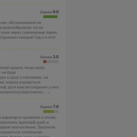
9.0
Оценка
ном. обслуживание не
а разнообразная. но не
улка через сувенирные лавки.
отдыхаем каждый год и в этот
2.0
Оценка
омері щодня, якщо щось
 не буде
ри в душі з пліснявою, на
чні, можна отравиться
а), да й взагалі сніданки у них
, наприкінці відпочинку
...
→
7.0
Оценка
з аэропорта привезли к отелю
троенному зданию& quot; и
первое впечатление. Заселили
придираться: маленькая