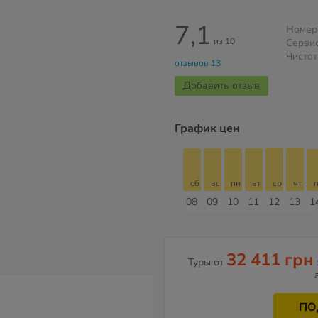
7,1
Номер
из 10
Серви
Чистот
отзывов 13
Добавить отзыв
График цен
сб
вс
пн
вт
ср
чт
пт
сб
сб
вс
пн
вт
ср
чт
п
15
16
17
18
19
20
21
22
08
09
10
11
12
13
1
Август
32 411 грн
Туры от
ПО