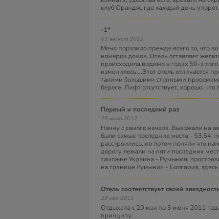
комната, удобства есть, кровати не скр
клуб Орандж, где каждый день упорот
-1*
01 августа 2012
Меня поразило прежде всего то, что во
номеров домов. Отель оставляет желат
происходила видимо в годах 50-х того в
изменилось....Этот отель отличается пр
такими большими стенными прооемами
береге. Лифт отсутствует, хорошо, что 
Первый и последний раз
25 июля 2012
Начну с самого начала. Выезжали на авт
были самые последние места - 53.54, п
расстроились, но потом поняли что нам
дорогу лежали на пяти последних места
таможне Украина - Румыния, простояли 
на границе Румыния - Болгария, здесь
Отель соответствует своей звездност
20 мая 2011
Отдыхала с 20 мая по 3 июня 2011 года
принципу: