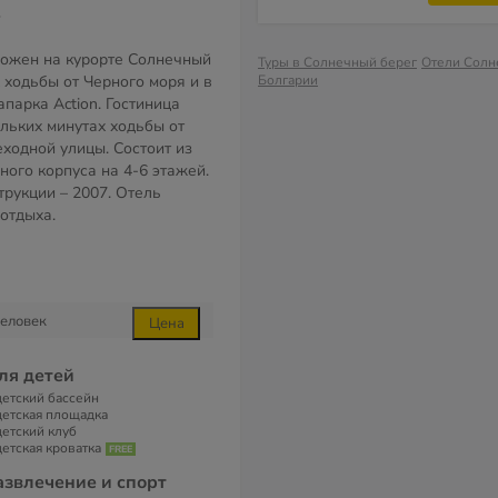
*
ложен на курорте Солнечный
Туры в Солнечный берег
Отели Солн
х ходьбы от Черного моря и в
Болгарии
апарка Action. Гостиница
ольких минутах ходьбы от
ходной улицы. Состоит из
ного корпуса на 4-6 этажей.
трукции – 2007. Отель
отдыха.
еловек
Цена
ля детей
детский бассейн
детская площадка
детский клуб
детская кроватка
азвлечение и спорт