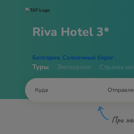
Riva
Hotel 3*
Болгария
Солнечный берег
,
,
Туры
Экскурсии
Страны ми
Отправле
При не