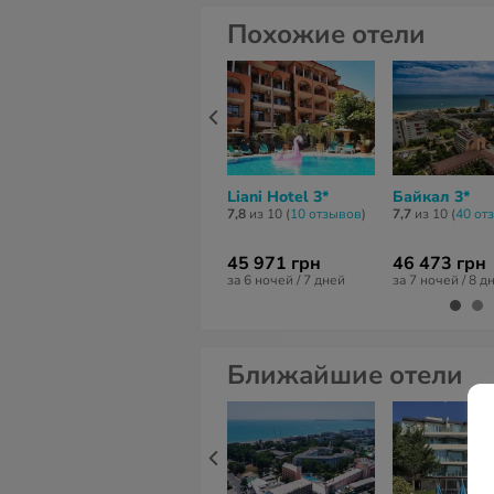
Похожие отели
Liani Hotel 3*
Байкал 3*
7,8
из 10 (
10 отзывов
)
7,7
из 10 (
40 от
45 971 грн
46 473 грн
за 6 ночей / 7 дней
за 7 ночей / 8 д
Ближайшие отели