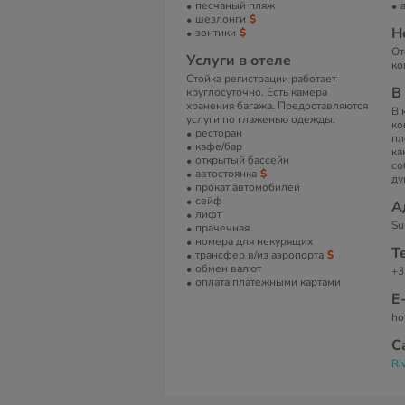
песчаный пляж
шезлонги
Н
зонтики
От
Услуги в отеле
ко
Стойка регистрации работает
В
круглосуточно. Есть камера
хранения багажа. Предоставляются
В 
услуги по глаженью одежды.
ко
ресторан
пл
кафе/бар
ка
открытый бассейн
со
автостоянка
ду
прокат автомобилей
сейф
А
лифт
Su
прачечная
номера для некурящих
Т
трансфер в/из аэропорта
обмен валют
+3
оплата платежными картами
Е
ho
С
Ri