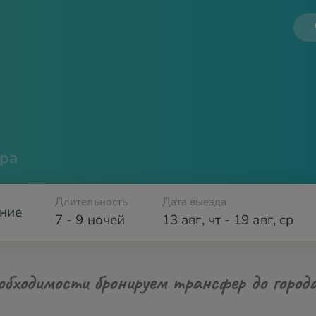
ра
Длительность
Дата выезда
ние
7 - 9 ночей
13 авг
,
чт
-
19 авг
,
ср
обходимости бронируем трансфер до город