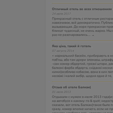
отличный отель во всех отношениях
24 июля 2017
Прекрасный отель с отличным рестора
навязчивое, всё демократично. Публик
вызывающая. До моря прекрасная прог
Климат чудесный, не очень жарко. Мы 
раз не разочаровались.
...
→
яка ціна, такий й готель
07 августа 2014
+ нормальний басейн, прибирають в н
поб'єш, або там дрери зломаєш, штрафу
-сам номер обдертий, грязні штори, две
балконі фарба обдерта, сніданкі несма
ними(особливо кобасою, вона в них липк
несвіжі і малий вибір, щодня одне й те
Отзыв об отеле Балкан)
01 июля 2013
Отдыхали с мужем в июле 2013 года)и
на автобусе к какому-то & quot; недос
сказали, вот отель Балкан)такое было 
сразу, номер вполне ничего, если не 