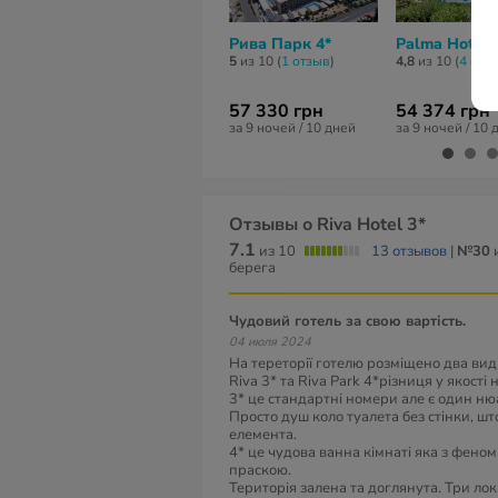
Рива Парк 4*
Palma Hotel 
5
из 10 (
1 отзыв
)
4,8
из 10 (
4 отз
57 330 грн
54 374 грн
за 9 ночей / 10 дней
за 9 ночей / 10 
Отзывы о Riva Hotel 3*
7.1
из 10
13 отзывов
|
№30
и
берега
Чудовий готель за свою вартість.
04 июля 2024
На тереторії готелю розміщено два ви
Riva 3* та Riva Park 4*різниця у якості 
3* це стандартні номери але є один ню
Просто душ коло туалета без стінки, ш
елемента.
4* це чудова ванна кімнаті яка з фено
праскою.
Територія залена та доглянута. Три лока