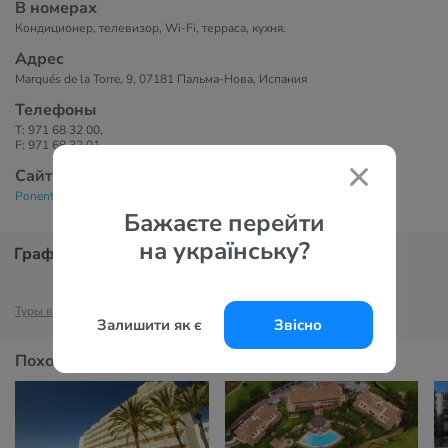
В номерах
Кондиционер, телевизор, Wi-Fi, терраса, кухня.
Адрес
Marqués de la Torre, 9, 07181 Пальма-Нова, Испания
Телефоны
T: 971 68 32 00,
F: 971 68 32 01
Сайт
Ponent Mar 4*
Бажаєте перейти
на українську?
График цен
Туры в Майорку
Отели Майорки
Туры в Испанию
Отели Испании
Залишити як є
Звісно
Похожие отели