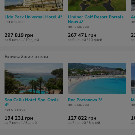
Lido Park Universal Hotel 4*
Lindner Golf Resort Portals
A
Nous 4*
нет отзывов
не
нет отзывов
297 819 грн
267 471 грн
2
за 9 ночей / 10 дней
за 9 ночей / 10 дней
за
Ближайшие отели
Son Caliu Hotel Spa-Oasis
Roc Portonova 3*
M
4*
нет отзывов
не
нет отзывов
194 231 грн
127 822 грн
1
за 7 ночей / 8 дней
за 7 ночей / 8 дней
за