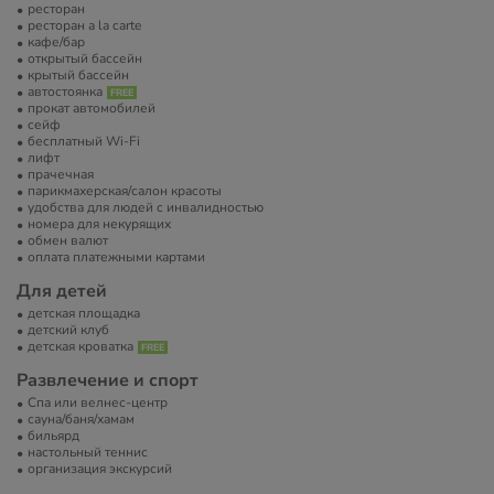
ресторан
ресторан a la carte
кафе/бар
открытый бассейн
крытый бассейн
автостоянка
прокат автомобилей
сейф
бесплатный Wi-Fi
лифт
прачечная
парикмахерская/салон красоты
удобства для людей с инвалидностью
номера для некурящих
обмен валют
оплата платежными картами
Для детей
детская площадка
детский клуб
детская кроватка
Развлечение и спорт
Спа или велнес-центр
сауна/баня/хамам
бильярд
настольный теннис
организация экскурсий