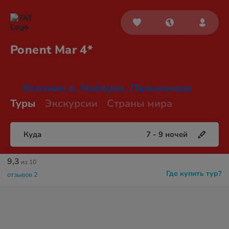
Ponent
Mar 4*
Испания
о. Майорка
Пальманова
,
,
Туры
Экскурсии
Страны мира
Куда
7
-
9
ночей
9,3
из 10
Где купить тур?
отзывов 2