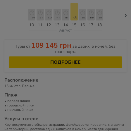
пн
вт
ср
чт
пт
сб
вс
пн
вт
10
11
12
13
14
15
16
17
18
Август
109 145 грн
Туры от
за двоих, 6 ночей, без
транспорта
ПОДРОБНЕЕ
Расположение
15 км от г. Пальма.
Пляж
первая линия
городской пляж
песчаный пляж
Услуги в отеле
Круглосуточная стойка регистрации, факс/ксерокопирование, магазины
на территории, доставка еды и напитков в номер, места для курения.