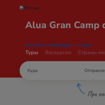
Alua Gran Camp
Испания
о. Майорка
Пагера
,
,
Туры
Экскурсии
Страны ми
Отправле
При не