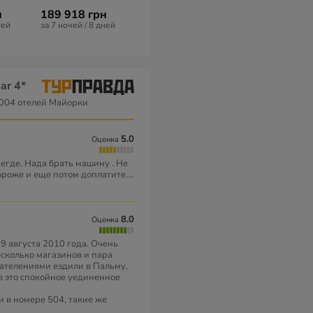
н
189 918 грн
606 110 грн
342 005 гр
ней
за 7 ночей / 8 дней
за 6 ночей / 7 дней
за 7 ночей / 8 
ar 4*
004 отелей Майорки
5.0
Оценка
негде. Нада брать машину . Не
ороже и еще потом доплатите.
...
8.0
Оценка
19 августа 2010 года. Очень
есколько магазинов и пара
чателениями ездили в Пальму,
в это спокойное уединенное
 в номере 504, такие же