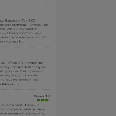
ду. Ездили от Туи(ВКО).
вгуста отличная - ветерок, не
тель очень понравился:
ени. Номер просторный, в
и пластиковыми окнами. Сейф
или хорошо. В
...
→
.06 - 27.06. 10. Вообще сам
иезду нас заселили сразу, но
ак русским). Муж пошел на
няли, без доплаты - это
м номере не понравилась
о разъез
...
→
9.0
Оценка
не был в отеле. Отель на
ло соседнего отеля, в самом
 вовсе незачем брать машину.