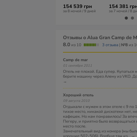
154 539 грн
154 381 гр
за 8 ночей / 9 дней
за 7 ночей / 8 д
Отзывы о Alua Gran Camp de M
8.0
из 10
3 отзыва
|
№8
из 1
Camp de mar
01 сентября 2011
Отель не плохой. Еда супер. Купаться 
берите машину через Алену из VKO. Д
→
Хороший отель
09 августа 2010
Отдыхали с мужем в этом отеле с 9 по 
тихое место, никакой дискотеки нет, н
кафешек. Но нам понравилось! За впе
Пегеру, и приятно было возвращаться 
место после.
Замечательный вид из номера (мы были
хорошие 502-506). Вообще там из
...
→