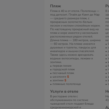
Пляж
Р
Пляж в 40 м от отеля. Полотенца —
В 
под депозит. Плайя де Камп де Мар
за
— среднего размера пляж, с
мн
прекрасным золотисто-белым
пл
песком и мелким спокойным морем.
по
По настоящему прекрасный вид на
во
пляж и море имеется у нескольких
це
расположенных рядом отелей.
от
Длина пляжа — 180 метров, ширина
ве
— 60 метров. На пляже имеются
душевые и туалеты, пандусы для
инвалидов и вышка спасателей.
Также здесь можно арендовать
водные велосипеды, лежаки и
зонтики.
первая линия
городской пляж
песчаный пляж
шезлонги
зонтики
пляжные полотенца
Услуги в отеле
Н
В ресторане отеля с
Но
обслуживанием по системе
41
«шведский стол» подают блюда
А
средиземноморской и