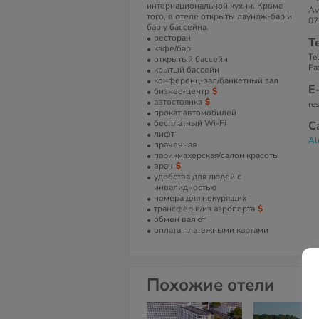
интернациональной кухни. Кроме
Av
того, в отеле открыты лаундж-бар и
07
бар у бассейна.
ресторан
Т
кафе/бар
Te
открытый бассейн
Fa
крытый бассейн
конференц-зал/банкетный зал
Е
бизнес-центр
автостоянка
re
прокат автомобилей
бесплатный Wi-Fi
С
лифт
Al
прачечная
парикмахерская/салон красоты
врач
удобства для людей с
инвалидностью
номера для некурящих
трансфер в/из аэропорта
обмен валют
оплата платежными картами
Похожие отели