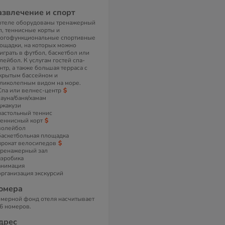
азвлечение и спорт
отеле оборудованы тренажерный
л, теннисные корты и
огофункциональные спортивные
ощадки, на которых можно
играть в футбол, баскетбол или
лейбол. К услугам гостей спа-
нтр, а также большая терраса с
крытым бассейном и
ликолепным видом на море.
Спа или велнес-центр
сауна/баня/хамам
джакузи
настольный теннис
теннисный корт
волейбол
баскетбольная площадка
прокат велосипедов
тренажерный зал
аэробика
анимация
организация экскурсий
омера
мерной фонд отеля насчитывает
6 номеров.
дрес