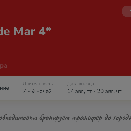
 de
Mar 4*
ра
Длительность
Дата выезда
ние
7 - 9 ночей
14 авг
,
пт
-
20 авг
,
чт
обходимости бронируем трансфер до город