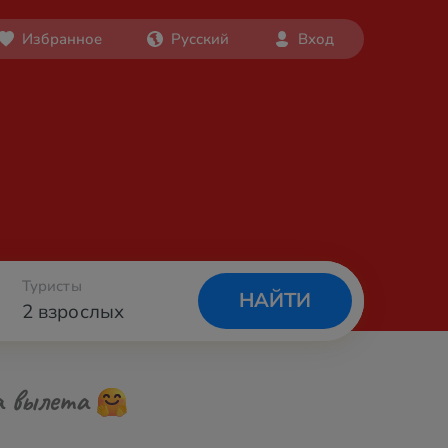
Избранное
Русский
Вход
Туристы
НАЙТИ
2 взрослых
а вылета