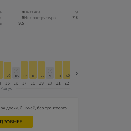
а
8
Питание
9
с
9
Инфраструктура
7,5
а
9,5
т
сб
вс
пн
вт
ср
чт
пт
сб
сб
вс
пн
вт
ср
чт
4
15
16
17
18
19
20
21
22
08
09
10
11
12
13
Август
за двоих, 6 ночей, без транспорта
ДРОБНЕЕ