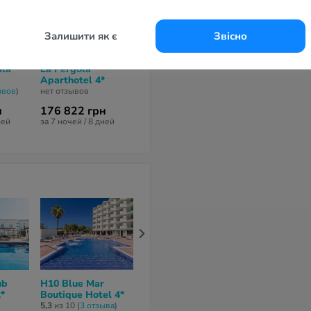
Залишити як є
Звісно
ala
La Pergola
Fergus Style Cala
Blau Colonia
Aparthotel 4*
Blanca Suites Hotel
Jordi Resort
4*
4*
ывов
)
нет отзывов
нет отзывов
нет отзывов
н
176 822 грн
143 493 грн
176 736 гр
ней
за 7 ночей / 8 дней
за 7 ночей / 8 дней
за 8 ночей / 9 
ub
H10 Blue Mar
Bahia Suites Camp
Zafiro Palace
*
Boutique Hotel 4*
De Mar 4*
Andratx 5*
5,3
из 10 (
3 отзывa
)
нет отзывов
нет отзывов