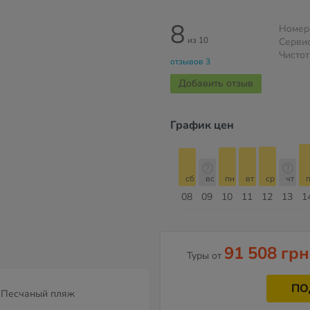
8
Номер
из 10
Серви
Чистот
отзывов 3
Добавить отзыв
График цен
сб
вс
пн
вт
ср
чт
пт
сб
сб
вс
пн
вт
ср
чт
п
15
16
17
18
19
20
21
22
08
09
10
11
12
13
1
Август
91 508 грн
Туры от
ПО
Песчаный пляж