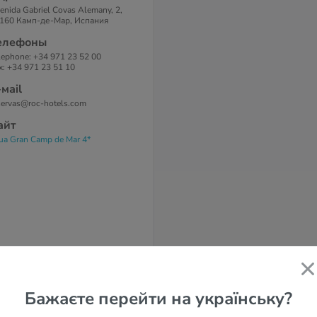
enida Gabriel Covas Alemany, 2,
160 Камп-де-Мар, Испания
елефоны
lephone: +34 971 23 52 00
x: +34 971 23 51 10
-маil
servas@roc-hotels.com
айт
ua Gran Camp de Mar 4*
Бажаєте перейти на українську?