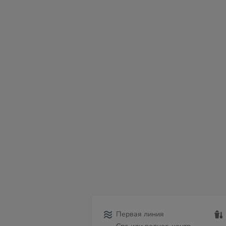
сб
вс
пн
вт
ср
чт
пт
08
09
10
11
12
13
14
Первая линия