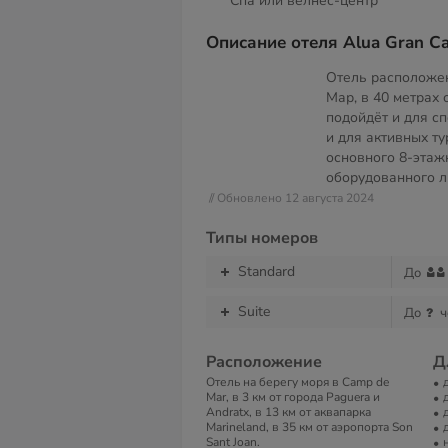
Спа или велнес-центр
Описание отеля Alua Gran C
Отель расположен
Мар, в 40 метрах 
подойдёт и для с
и для активных ту
основного 8-этаж
оборудованного л
// Обновлено 12 августа 2024
Типы номеров
Standard
До
Suite
До
ч
Расположение
Д
Отель на берегу моря в Camp de
Mar, в 3 км от города Paguera и
Andratx, в 13 км от аквапарка
Marineland, в 35 км от аэропорта Son
Sant Joan.