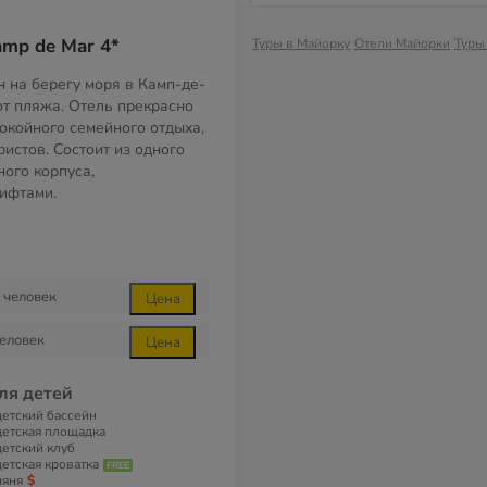
amp de Mar 4*
Туры в Майорку
Отели Майорки
Туры
 на берегу моря в Камп-де-
от пляжа. Отель прекрасно
покойного семейного отдыха,
ристов. Состоит из одного
ного корпуса,
ифтами.
человек
Цена
еловек
Цена
ля детей
детский бассейн
детская площадка
детский клуб
детская кроватка
няня