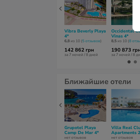
Vibra Beverly Playa
Occidental C
4*
Vinas 4*
6,8
из 10 (
5 отзывов
)
8,5
из 10 (
8 отз
142 862 грн
190 873 гр
за 7 ночей / 8 дней
за 7 ночей / 8 д
Ближайшие отели
Grupotel Playa
Villa Real Cl
Camp De Mar 4*
Apartments 2
нет отзывов
нет отзывов