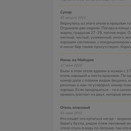
Супер
01 августа 2010
Вернулись из этого отеля в прошлом го
Отдыхали две недели. Погода в конце а
жарко, градусов 27-29, теплое море. О
уютный, чистый, ухоженный, много зел
хорошем состоянии, с кондиционером 
и мини-бар также присутствуют. Корм
Июнь на Майорке
17 июня 2010
Были в этом отеле вдвоем в мужем с 17
отель хороший и место красивое. По пр
номер дали с плохим видом (видимо, к
ресепшн и как-то уговорил, номер поме
хорошо. Если придираться - то в само
кровать (состоит из двух, которые вечн
Отель классный
01 июня 2010
Кто пишет что купаться негде - видимо 
берегу бухты, рядом пляж песчаный око
отеле спуск в воду по лесенке, так что