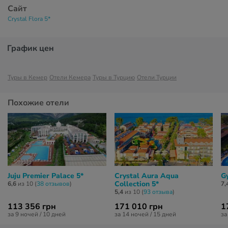
Сайт
Crystal Flora 5*
График цен
Туры в Кемер
Отели Кемера
Туры в Турцию
Отели Турции
Похожие отели
Juju Premier Palace 5*
Crystal Aura Aqua
G
Collection 5*
6,6
из 10 (
38 отзывов
)
7,
5,4
из 10 (
93 отзывa
)
113 356 грн
171 010 грн
1
за 9 ночей / 10 дней
за 14 ночей / 15 дней
за