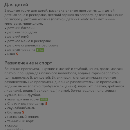
Для детей
3 водные горки для детей, развлекательные программы для детей,
детская зона в ресторане, детский горшок по запросу, детская ванночка
по запросу, детская коляска (платно), детский клуб: 4-12 лет, мини-
кинотеатр, мини-диско.
детский бассейн
детская площадка
детский клуб
детское меню в ресторане
детские стульчики в ресторане
детская кроватка
няня
Развлечение и спорт
Вечерняя программа, ныряние с маской и трубкой, каноэ, дартс, массаж
платно, площадка для пляжного волейбола, водные горки бесплатно
(для взрослых: 5, для детей: 3), анимация (легкая анимация, ночные
развлекательные программы, дневные развлекательные программы);
водные лыжи (платно, требуется лицензия), парашют (платно, требуется
лицензия), водный велосипед (платно), бочча, водное поло, живая
музыка, мини-футбол.
аквапарк или горки
Спа или велнес-центр
сауна/баня/хамам
бильярд
настольный теннис
теннисный корт
сквош
волейбол