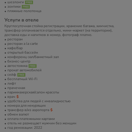
шезлонги
зонтики
пляжные полотенца
Услуги в отеле
Круглосуточная стойка регистрации, хранение багажа, химчистка,
трансфер оплачивается отдельно, мини-маркет (на территории),
доставка еды и напитков в номер, фотограф платно.
ресторан
ресторан a la carte
кафе/бар
открытый бассейн
конференц-зал/банкетный зал
бизнес-центр
автостоянка
прокат автомобилей
сейф
бесплатный Wi-Fi
лифт
прачечная
парикмахерская/салон красоты
врач
удобства для людей с инвалидностью
номера для некурящих
трансфер в/из аэропорта
обмен валют
оплата платежными картами
отель не размещает мужчин без женщин
год реновации: 2022