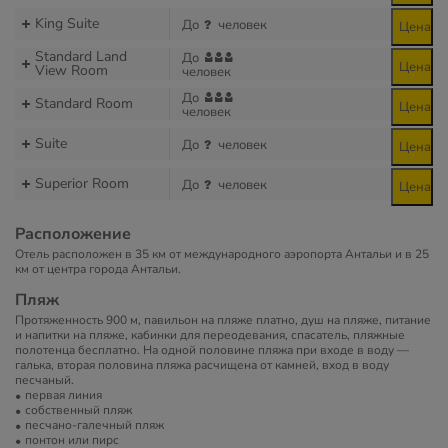
King Suite
До
человек
Цена
Standard Land
До
Цена
View Room
человек
До
Standard Room
Цена
человек
Suite
До
человек
Цена
Superior Room
До
человек
Цена
Расположение
Отель расположен в 35 км от международного аэропорта Антальи и в 25
км от центра города Антальи.
Пляж
Протяженность 900 м, павильон на пляже платно, душ на пляже, питание
и напитки на пляже, кабинки для переодевания, спасатель, пляжные
полотенца бесплатно. На одной половине пляжа при входе в воду —
галька, вторая половина пляжа расчищена от камней, вход в воду
песчаный.
первая линия
собственный пляж
песчано-галечный пляж
понтон или пирс