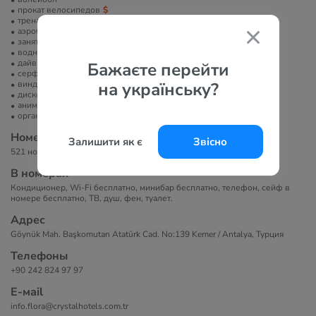
прокат велосипедов
тренажерный зал
аэробика
занятия йогой
водные развлечения
дайвинг
Бажаєте перейти
серфинг
виндсерфинг
на українську?
диско-клуб
анимация
организация экскурсий
Номера
Залишити як є
Звісно
521 номер. 3-х этажные бунгало.
В номерах
Кондиционер, Wi-Fi бесплатно, минибар бесплатно, телефон, сейф в
номере бесплатно, ТВ, душ, фен, туалет.
Адрес
Göynük Mah. Başkomutan Atatürk Cad. No:139 Kemer / Antalya, Турция
Телефоны
+90 242 824 97 97
Е-маil
info.flora@crystalhotels.com.tr