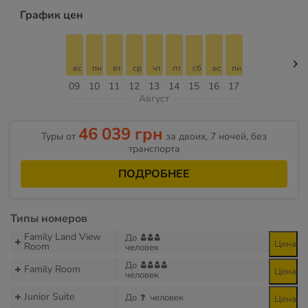
График цен
вс
пн
вт
ср
чт
пт
сб
вс
пн
09
10
11
12
13
14
15
16
17
Август
46 039 грн
Туры от
за двоих, 7 ночей, без
транспорта
ПОДРОБНЕЕ
Типы номеров
Family Land View
До
Цена
Room
человек
До
Family Room
Цена
человек
Junior Suite
До
человек
Цена