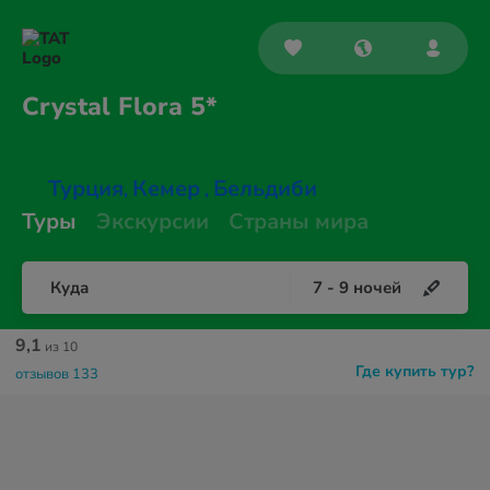
Crystal
Flora 5*
Турция
Кемер
Бельдиби
,
,
Туры
Экскурсии
Страны мира
Куда
7
-
9
ночей
9,1
из 10
Где купить тур?
отзывов 133