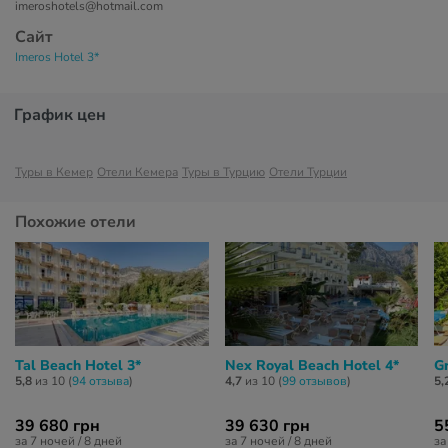
imeroshotels@hotmail.com
Сайт
Imeros Hotel 3*
График цен
Туры в Кемер
Отели Кемера
Туры в Турцию
Отели Турции
Похожие отели
Tal Beach Hotel 3*
Nex Royal Beach Hotel 4*
G
5,8
из 10 (
94 отзывa
)
4,7
из 10 (
99 отзывов
)
5,
39 680 грн
39 630 грн
5
за 7 ночей / 8 дней
за 7 ночей / 8 дней
за