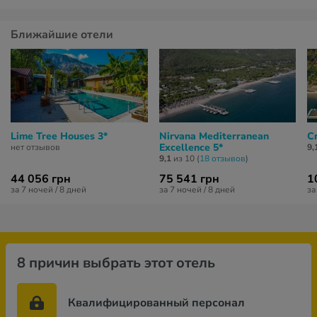
Ближайшие отели
Lime Tree Houses 3*
Nirvana Mediterranean
Cr
Excellence 5*
нет отзывов
9,
9,1
из 10 (
18 отзывов
)
44 056 грн
75 541 грн
1
за 7 ночей / 8 дней
за 7 ночей / 8 дней
за
8 причин выбрать этот отель
Квалифицированный персонал