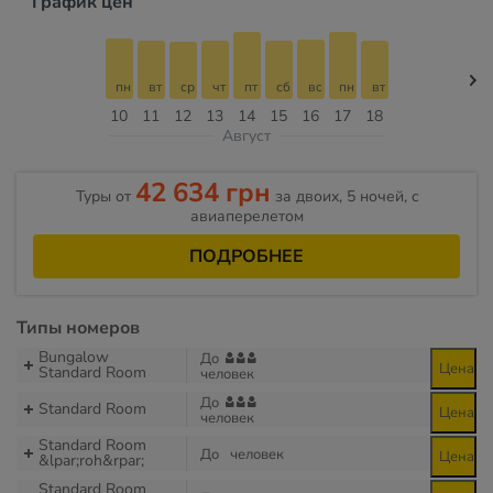
График цен
пн
вт
ср
чт
пт
сб
вс
пн
вт
10
11
12
13
14
15
16
17
18
Август
42 634 грн
Туры от
за двоих, 5 ночей, c
авиаперелетом
ПОДРОБНЕЕ
Типы номеров
Bungalow
До
Цена
Standard Room
человек
До
Standard Room
Цена
человек
Standard Room
До
человек
Цена
&lpar;roh&rpar;
Standard Room