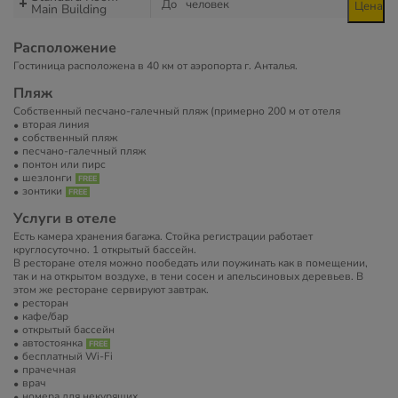
До
человек
Цена
Main Building
Расположение
Гостиница расположена в 40 км от аэропорта г. Анталья.
Пляж
Собственный песчано-галечный пляж (примерно 200 м от отеля
вторая линия
собственный пляж
песчано-галечный пляж
понтон или пирс
шезлонги
зонтики
Услуги в отеле
Есть камера хранения багажа. Стойка регистрации работает
круглосуточно. 1 открытый бассейн.
В ресторане отеля можно пообедать или поужинать как в помещении,
так и на открытом воздухе, в тени сосен и апельсиновых деревьев. В
этом же ресторане сервируют завтрак.
ресторан
кафе/бар
открытый бассейн
автостоянка
бесплатный Wi-Fi
прачечная
врач
номера для некурящих