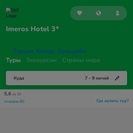
Imeros
Hotel 3*
Турция
Кемер
Бельдиби
,
,
Туры
Экскурсии
Страны мира
Куда
7
-
9
ночей
5,6
из 10
Где купить тур?
отзывов 80