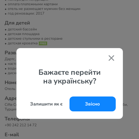
оплата платежными картами
отель не размещает мужчин без женщин
год реновации: 2017
Для детей
детский бассейн
детская площадка
детские стульчики в ресторане
детская кроватка
Развлечение и спорт
Дартс, бадминтон, шахматы.
настольный теннис
водные развлечения
Бажаєте перейти
диско-клуб
на українську?
Номера
Отель предлагает 48 standard rooms и 19 bungalow rooms.
Адрес
Залишити як є
Звісно
Cifte Cesmeler Mah Ataturk Cad Beldibi Kemer Antalya, 07400 Бельдиби,
Турция
Телефоны
+90 242 212 14 72
Е-маil