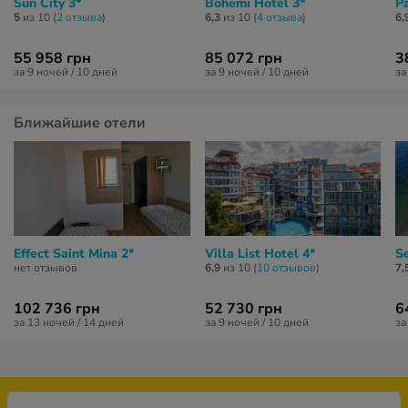
Sun City 3*
Bohemi Hotel 3*
Pa
5
из 10 (
2 отзывa
)
6,3
из 10 (
4 отзывa
)
6,
55 958 грн
85 072 грн
3
за 9 ночей / 10 дней
за 9 ночей / 10 дней
за
Ближайшие отели
Effect Saint Mina 2*
Villa List Hotel 4*
S
нет отзывов
6,9
из 10 (
10 отзывов
)
7,
102 736 грн
52 730 грн
6
за 13 ночей / 14 дней
за 9 ночей / 10 дней
за