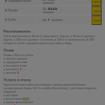
Standard Room
Цена
человек
До
Studio
Цена
человек
Suite
До
человек
Цена
Расположение
Отель расположен в 45 км от аэропорта г. Бургас, в 35 км от центра г.
Бургас, в 300 м от центра г. Созополь, в 200 м от автовокзала. В 200
метрах от отеля, находятся различные кафе и бары.
Пляж
Пляж в 300 м от отеля.
третья и дальше
городской пляж
песчаный пляж
шезлонги
зонтики
Услуги в отеле
Круглосуточная стойка регистрации, камера хранения багажа,
экскурсионное бюро, Wi-Fi в лобби (бесплатно), 1 ресторан открытой
террасой.
ресторан
автостоянка
прокат автомобилей