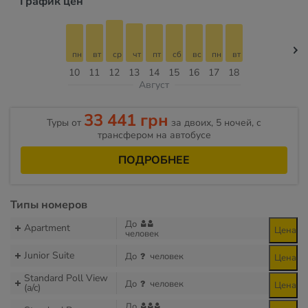
График цен
пн
вт
ср
чт
пт
сб
вс
пн
вт
10
11
12
13
14
15
16
17
18
Август
33 441 грн
Туры от
за двоих, 5 ночей, с
трансфером на автобусе
ПОДРОБНЕЕ
Типы номеров
До
Apartment
Цена
человек
Junior Suite
До
человек
Цена
Standard Poll View
До
человек
Цена
(a/c)
До