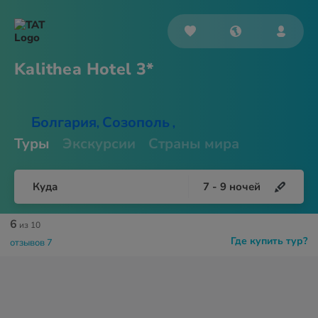
Kalithea
Hotel 3*
Болгария
Созополь
,
,
Туры
Экскурсии
Страны мира
Куда
7
-
9
ночей
6
из 10
Где купить тур?
отзывов 7