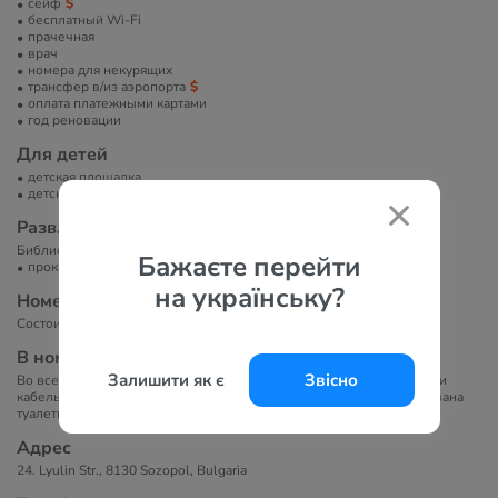
сейф
бесплатный Wi-Fi
прачечная
врач
номера для некурящих
трансфер в/из аэропорта
оплата платежными картами
год реновации
Для детей
детская площадка
детская кроватка
Развлечение и спорт
Библиотека.
Бажаєте перейти
прокат велосипедов
на українську?
Номера
Состоит из одного 4-этажного здания. В отеле 25 номеров.
В номерах
Залишити як є
Звісно
Во всех номерах отеля Kalithea имеется бесплатный Wi-Fi, балкон и
кабельное телевидение. Собственная ванная комната укомплектована
туалетно-косметическими принадлежностями.
Адрес
24. Lyulin Str., 8130 Sozopol, Bulgaria