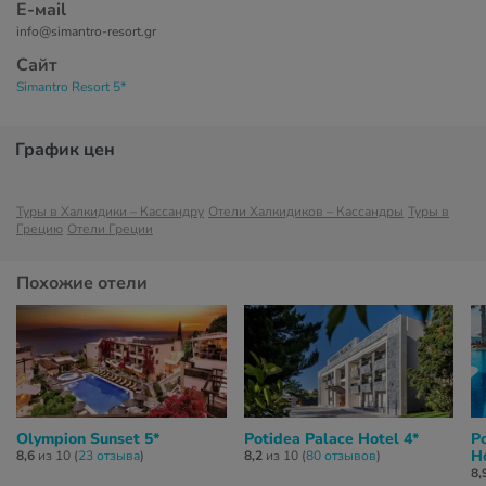
Е-маil
info@simantro-resort.gr
Сайт
Simantro Resort 5*
График цен
Туры в Халкидики – Кассандру
Отели Халкидиков – Кассандры
Туры в
Грецию
Отели Греции
Похожие отели
Olympion Sunset 5*
Potidea Palace Hotel 4*
P
Ho
8,6
из 10 (
23 отзывa
)
8,2
из 10 (
80 отзывов
)
8,