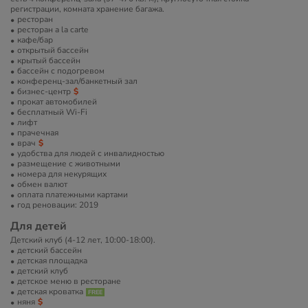
регистрации, комната хранение багажа.
ресторан
ресторан a la carte
кафе/бар
открытый бассейн
крытый бассейн
бассейн с подогревом
конференц-зал/банкетный зал
бизнес-центр
прокат автомобилей
бесплатный Wi-Fi
лифт
прачечная
врач
удобства для людей с инвалидностью
размещение с животными
номера для некурящих
обмен валют
оплата платежными картами
год реновации: 2019
Для детей
Детский клуб (4-12 лет, 10:00-18:00).
детский бассейн
детская площадка
детский клуб
детское меню в ресторане
детская кроватка
няня