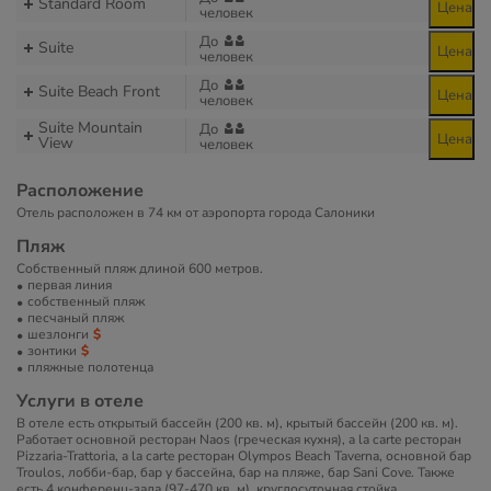
Standard Room
Цена
человек
До
Suite
Цена
человек
До
Suite Beach Front
Цена
человек
Suite Mountain
До
Цена
View
человек
Расположение
Отель расположен в 74 км от аэропорта города Салоники
Пляж
Собственный пляж длиной 600 метров.
первая линия
собственный пляж
песчаный пляж
шезлонги
зонтики
пляжные полотенца
Услуги в отеле
В отеле есть открытый бассейн (200 кв. м), крытый бассейн (200 кв. м).
Работает основной ресторан Naos (греческая кухня), a la carte ресторан
Pizzaria-Trattoria, a la carte ресторан Olympos Beach Taverna, основной бар
Troulos, лобби-бар, бар у бассейна, бар на пляже, бар Sani Cove. Также
есть 4 конференц-зала (97-470 кв. м), круглосуточная стойка