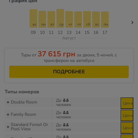
График цен
вс
пн
вт
ср
чт
пт
сб
вс
пн
09
10
11
12
13
14
15
16
17
Август
37 615 грн
Туры от
за двоих, 5 ночей, с
трансфером на автобусе
ПОДРОБНЕЕ
Типы номеров
До
Double Room
Цена
человек
До
Family Room
Цена
человек
Standard Forest Or
До
Цена
Pool View
человек
До