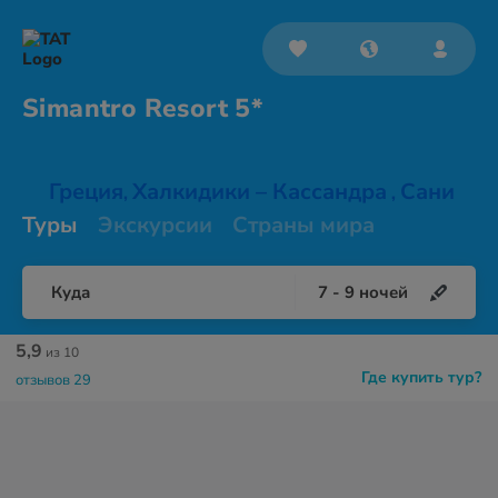
Simantro
Resort 5*
Греция
Халкидики – Кассандра
Сани
,
,
Туры
Экскурсии
Страны мира
Куда
7
-
9
ночей
5,9
из 10
Где купить тур?
отзывов 29