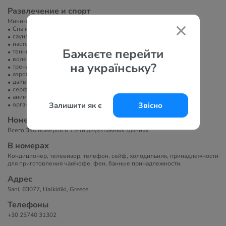
Развлечение и спорт
Мини-футбол, пляжный волейбол, амфитеатр, кино, дартс.
Спа или велнес-центр
сауна/баня/хамам
настольный теннис
Бажаєте перейти
теннисный корт
волейбол
на українську?
тренажерный зал
аэробика
дайвинг
серфинг
анимация
организация экскурсий
Залишити як є
Звісно
Номера
Всего 346 номеров в 15-ти двухэтажных зданиях.
В номерах
Кондиционер, телевизор, телефон, сейф, холодильник, принадлежности
для приготовления чая/кофе, фен, банные принадлежности.
Адрес
Sani, 63077, Halkidiki, Greece
Телефоны
+30 23740 31302