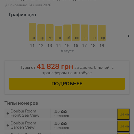
// Обновлено 24 июля 2026
График цен
вт
ср
чт
пт
сб
вс
пн
вт
ср
11
12
13
14
15
16
17
18
19
Август
41 828 грн
Туры от
за двоих, 5 ночей, с
трансфером на автобусе
ПОДРОБНЕЕ
Типы номеров
Double Room
До
Цена
Front Sea View
человек
Double Room
До
Цена
Garden View
человек