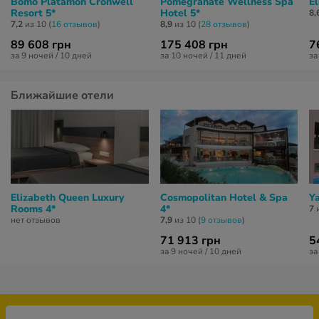
Bomo Platamon Cronwell
Pomegranate Wellness Spa
El
Resort 5*
Hotel 5*
8,
7,2
из 10 (
16 отзывов
)
8,9
из 10 (
28 отзывов
)
89 608 грн
175 408 грн
7
за 9 ночей / 10 дней
за 10 ночей / 11 дней
за
Ближайшие отели
Elizabeth Queen Luxury
Cosmopolitan Hotel & Spa
Ya
Rooms 4*
4*
7
и
нет отзывов
7,9
из 10 (
9 отзывов
)
71 913 грн
5
за 9 ночей / 10 дней
за