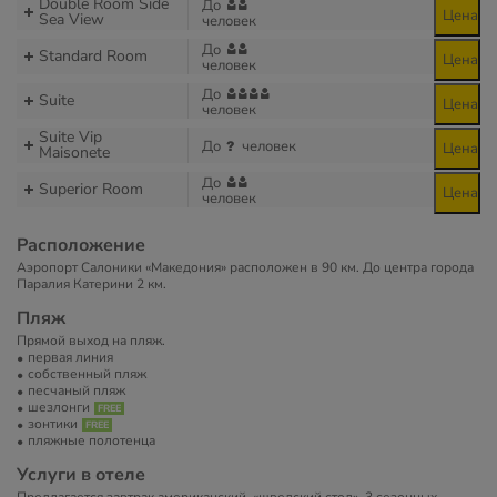
Double Room Side
До
Цена
Sea View
человек
До
Standard Room
Цена
человек
До
Suite
Цена
человек
Suite Vip
До
человек
Цена
Maisonete
До
Superior Room
Цена
человек
Расположение
Аэропорт Салоники «Македония» расположен в 90 км. До центра города
Паралия Катерини 2 км.
Пляж
Прямой выход на пляж.
первая линия
собственный пляж
песчаный пляж
шезлонги
зонтики
пляжные полотенца
Услуги в отеле