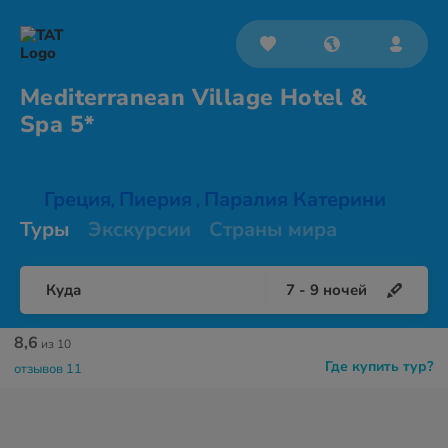
Mediterranean Village Hotel &
Spa 5*
Греция
Пиерия
Паралия Катерини
,
,
Туры
Экскурсии
Страны мира
Куда
7
-
9
ночей
8,6
из 10
Где купить тур?
отзывов 11