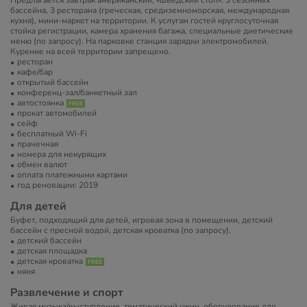
Предлагается завтрак американский, «шведский стол». 3 сезонных
бассейна, 3 ресторана (греческая, средиземноморская, международная
кухня), мини-маркет на территории. К услугам гостей круглосуточная
стойка регистрации, камера хранения багажа, специальные диетические
меню (по запросу). На парковке станция зарядки электромобилей.
Курение на всей территории запрещено.
ресторан
кафе/бар
открытый бассейн
конференц-зал/банкетный зал
автостоянка
прокат автомобилей
сейф
бесплатный Wi-Fi
прачечная
номера для некурящих
обмен валют
оплата платежными картами
год реновации: 2019
Для детей
Буфет, подходящий для детей, игровая зона в помещении, детский
бассейн с пресной водой, детская кроватка (по запросу).
детский бассейн
детская площадка
детская кроватка
няня
Развлечение и спорт
Живая музыка/выступление, тематический ужин, оборудование для