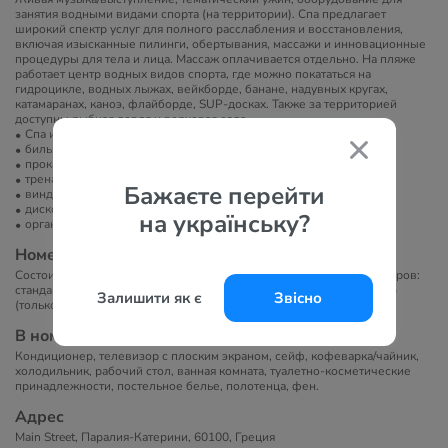
занятия водными видами спорта (на территории). Спа предлагает
широкий спектр услуг для полного расслабления и восстановления,
включая изысканные пилинги, обертывания, массажи и инновационные
процедуры для тела и лица. Массаж оплачивается отдельно. На пляже
работает центр водных видов спорта, где можно покататься на
гидроцикле, водных лыжах, вейкборде, банане, надувных кругах,
катамаранах, каноэ, флайборде, SUP-досках. Также за территорией
доступны рыбная ловля и верховая езда.
Спа или велнес-центр
бильярд
прокат велосипедов
тренажерный зал
Бажаєте перейти
виндсерфинг
диско-клуб
на українську?
организация экскурсий
Номера
Состоит из 18 двухэтажных зданий. Всего 176 номеров. Типы номеров:
стандартный двухместный, семейный, представительский Swim Up
Залишити як є
Звісно
(только для взрослых), люкс, гранд-люкс, двухуровневая вилла.
В номерах
Кондиционер, телевизор с плоским экраном, сейф, кофеварка/чайник,
холодильник, рабочий стол, ванная комната, туалетно-косметические
принадлежности, постельное белье, полотенца, фен.
Адрес
Main Street, Паралия-Катерини, 60100, Греция