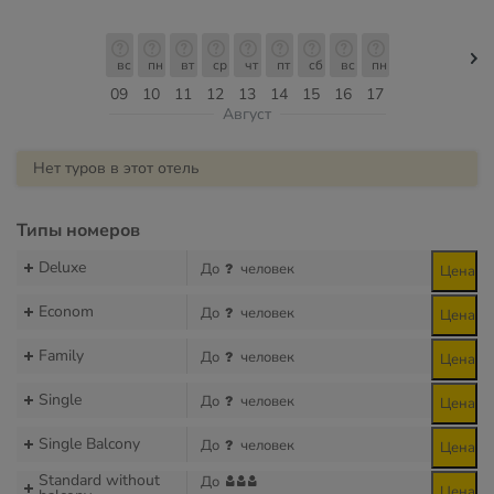
вс
пн
вт
ср
чт
пт
сб
вс
пн
09
10
11
12
13
14
15
16
17
Август
Нет туров в этот отель
Типы номеров
Deluxe
До
человек
Цена
Econom
До
человек
Цена
Family
До
человек
Цена
Single
До
человек
Цена
Single Balcony
До
человек
Цена
Standard without
До
Цена