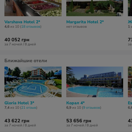
Varshava Hotel 2*
Margarita Hotel 2*
Ж
4,6
из 10 (
18 отзывов
)
нет отзывов
1
и
40 052 грн
7
за 7 ночей / 8 дней
за
Ближайшие отели
Gloria Hotel 3*
Корал 4*
Es
7,4
из 10 (
21 отзыв
)
6,9
из 10 (
9 отзывов
)
6,
43 622 грн
53 656 грн
4
за 7 ночей / 8 дней
за 7 ночей / 8 дней
за