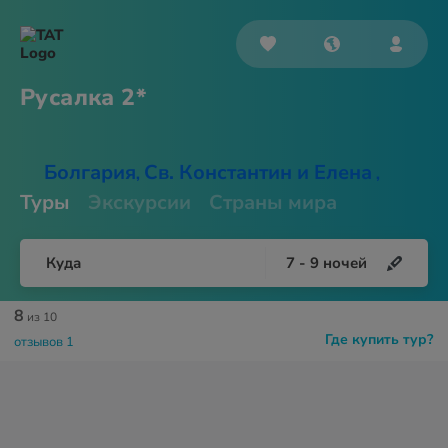
Русалка 2*
Болгария
Св. Константин и Елена
,
,
Туры
Экскурсии
Страны мира
Куда
7
-
9
ночей
8
из 10
Где купить тур?
отзывов 1