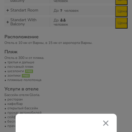
balcony
человек
Standart Room
До
человек
Цена
Standart With
До
Цена
Balcony
человек
Расположение
Отель в 10 км от Варны, в 15 км от аэропорта Варны.
Пляж
Отель в 300 м от пляжа.
третья и дальше
песчаный пляж
шезлонги
зонтики
пляжные полотенца
Услуги в отеле
Бассейн отеля Gloria.
ресторан
кафе/бар
открытый бассейн
прокат автомобилей
сейф
бесплатный Wi-Fi
прачечная