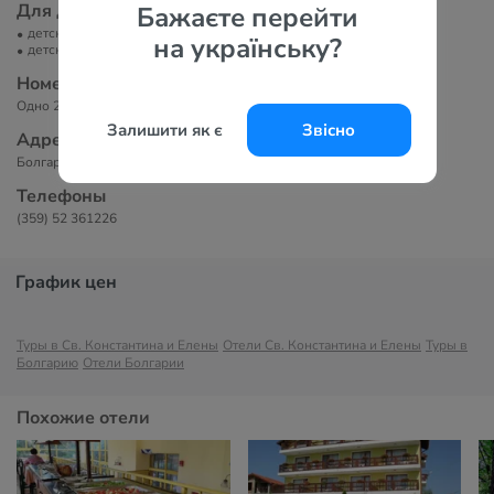
Для детей
Бажаєте перейти
детская площадка
на українську?
детская кроватка
Номера
Одно 2-х этажное здание без лифта. Всего 34 номера.
Залишити як є
Звісно
Адрес
Болгария, Св. Константин и Елена
Телефоны
(359) 52 361226
График цен
Туры в Св. Константина и Елены
Отели Св. Константина и Елены
Туры в
Болгарию
Отели Болгарии
Похожие отели