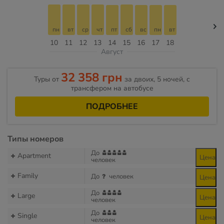
пн
вт
ср
чт
пт
сб
вс
пн
вт
10
11
12
13
14
15
16
17
18
Август
32 358 грн
Туры от
за двоих, 5 ночей, с
трансфером на автобусе
ПОДРОБНЕЕ
Типы номеров
До
Apartment
Цена
человек
Family
До
человек
Цена
До
Large
Цена
человек
До
Single
Цена
человек