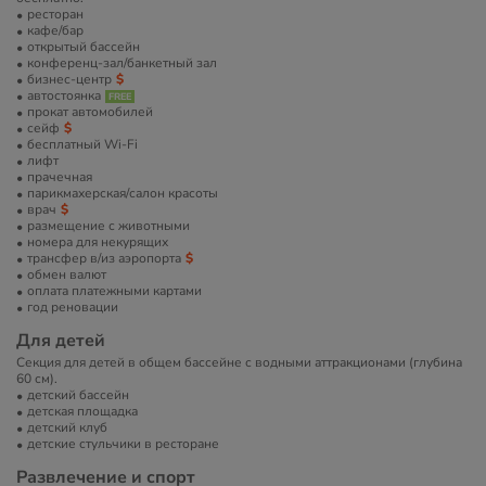
ресторан
кафе/бар
открытый бассейн
конференц-зал/банкетный зал
бизнес-центр
автостоянка
прокат автомобилей
сейф
бесплатный Wi-Fi
лифт
прачечная
парикмахерская/салон красоты
врач
размещение с животными
номера для некурящих
трансфер в/из аэропорта
обмен валют
оплата платежными картами
год реновации
Для детей
Секция для детей в общем бассейне с водными аттракционами (глубина
60 см).
детский бассейн
детская площадка
детский клуб
детские стульчики в ресторане
Развлечение и спорт