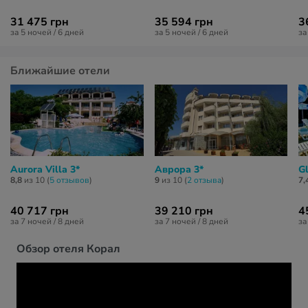
31 475 грн
35 594 грн
3
за 5 ночей / 6 дней
за 5 ночей / 6 дней
за
Ближайшие отели
Aurora Villa 3*
Аврора 3*
Gl
8,8
из 10 (
5 отзывов
)
9
из 10 (
2 отзывa
)
7,
40 717 грн
39 210 грн
4
за 7 ночей / 8 дней
за 7 ночей / 8 дней
за
Обзор отеля Корал