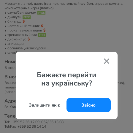
Массаж (платно), дартс (платно), настольный футбол, игровая комната,
компьютерные игры (платно).
сауна/баня/хамам
джакузи
бильярд
настольный теннис
прокат велосипедов
тренажерный зал
диско-клуб
анимация
организация экскурсий
служба организации торжеств
Номера
В отеле 110 номеров: 98 двухместных номеров и 12 апартаментов.
Бажаєте перейти
В номерах
на українську?
Ванная комната, фен, центральное кондиционирование, сейф (платно),
телевизор с кабельным ТВ, телефон, Wi-Fi (платно), мини-бар
(заполняется по запросу), балкон.
Адрес
Залишити як є
Звісно
St. Konstantine and Helena, 9006, Varna, Bulgaria
Телефоны
Tel: +359 52 36 12 09; 052/ 36 13 08
Tel/Fax: +359 52 36 14 14