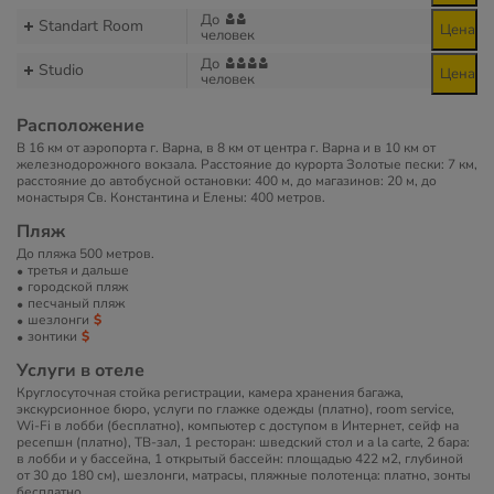
До
Standart Room
Цена
человек
До
Studio
Цена
человек
Расположение
В 16 км от аэропорта г. Варна, в 8 км от центра г. Варна и в 10 км от
железнодорожного вокзала. Расстояние до курорта Золотые пески: 7 км,
расстояние до автобусной остановки: 400 м, до магазинов: 20 м, до
монастыря Св. Константина и Елены: 400 метров.
Пляж
До пляжа 500 метров.
третья и дальше
городской пляж
песчаный пляж
шезлонги
зонтики
Услуги в отеле
Круглосуточная стойка регистрации, камера хранения багажа,
экскурсионное бюро, услуги по глажке одежды (платно), room service,
Wi-Fi в лобби (бесплатно), компьютер с доступом в Интернет, сейф на
ресепшн (платно), ТВ-зал, 1 ресторан: шведский стол и a la carte, 2 бара:
в лобби и у бассейна, 1 открытый бассейн: площадью 422 м2, глубиной
от 30 до 180 см), шезлонги, матрасы, пляжные полотенца: платно, зонты
бесплатно.