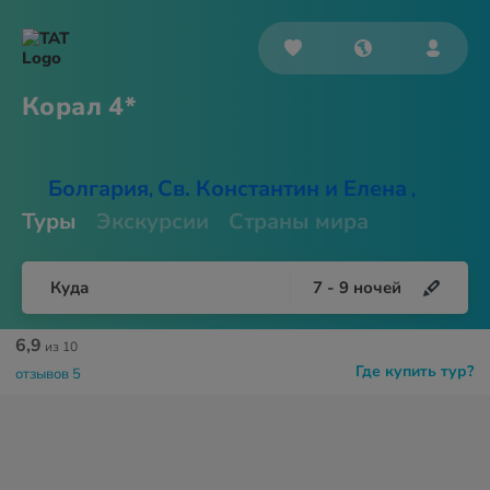
Корал 4*
Болгария
Св. Константин и Елена
,
,
Туры
Экскурсии
Страны мира
Куда
7
-
9
ночей
6,9
из 10
Где купить тур?
отзывов 5