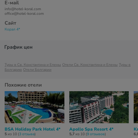
Е-маil
info@hotel-koral.com
office@hotel-koral.com
Сайт
Корал 4*
График цен
Туры в Св. Константина и Елены
Отели Св. Константина и Елены
Туры в
Болгарию
Отели Болгарии
Похожие отели
BSA Holiday Park Hotel 4*
Apollo Spa Resort 4*
Kr
5
из 10 (
3 отзывa
)
5,7
из 10 (
9 отзывов
)
6,