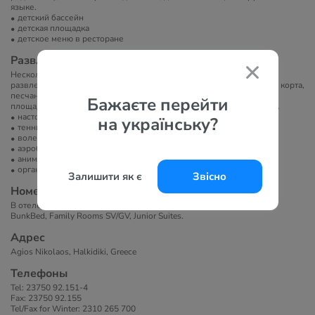
языке.
детский бассейн
детская площадка
детское меню в ресторане
Развлечение и спорт
Несколько раз в неделю проводятся тематические вечера и
развлекательные программы. В распоряжении гостей 2 теннисных корта,
песчаная площадка для пляжного волейбола, детские бассейн и
Бажаєте перейти
площадка, а также многочисленные увеселительные мероприятия.
настольный теннис
на українську?
теннисный корт
волейбол
аэробика
анимация
организация экскурсий
Залишити як є
Звісно
Номера
В отеле 66 номеров: Double Rooms SV/GV, Doubles Deluxe, Family
BunkBed, Family Rooms SV/GV, Junior Suites.
Адрес
Agios Nikolaos, Halkidiki, Greece
Телефоны
Tel: 23750 92.151-4
Fax: 23750 92.155
Tel/Fax for Winter: 2310 265 700