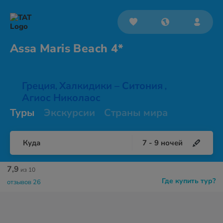
Assa Maris
Beach 4*
Греция
Халкидики – Ситония
,
,
Агиос Николаос
Туры
Экскурсии
Страны мира
Куда
7
-
9
ночей
7,9
из 10
Где купить тур?
отзывов 26