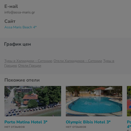
Е-маil
info@assa-maris.gr
Сайт
Assa Maris Beach 4*
График цен
Туры в Халкидики – Ситонию
Отели Халкидиков – Ситонии
Туры в
Грецию
Отели Греции
Похожие отели
Porto Matina Hotel 3*
Olympic Bibis Hotel 3*
P
4*
нет отзывов
нет отзывов