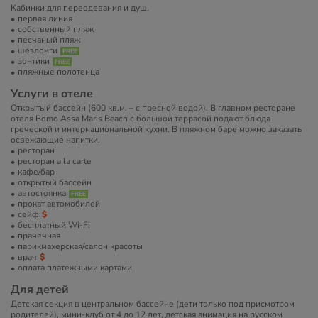
Кабинки для переодевания и душ.
первая линия
собственный пляж
песчаный пляж
шезлонги
зонтики
пляжные полотенца
Услуги в отеле
Открытый бассейн (600 кв.м. – с пресной водой). В главном ресторане
отеля Bomo Assa Maris Beach с большой террасой подают блюда
греческой и интернациональной кухни. В пляжном баре можно заказать
освежающие напитки.
ресторан
ресторан a la carte
кафе/бар
открытый бассейн
автостоянка
прокат автомобилей
сейф
бесплатный Wi-Fi
прачечная
парикмахерская/салон красоты
врач
оплата платежными картами
Для детей
Детская секция в центральном бассейне (дети только под присмотром
родителей), мини-клуб от 4 до 12 лет, детская анимация на русском