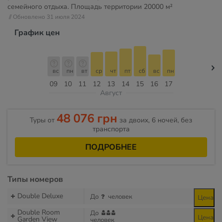
семейного отдыха. Площадь территории
20000 м²
// Обновлено 31 июля 2024
График цен
вс
пн
вт
ср
чт
пт
сб
вс
пн
09
10
11
12
13
14
15
16
17
Август
48 076 грн
Туры от
за двоих, 6 ночей, без
транспорта
ПОДРОБНЕЕ
Типы номеров
Double Deluxe
До
человек
Цена
Double Room
До
Цена
Garden View
человек