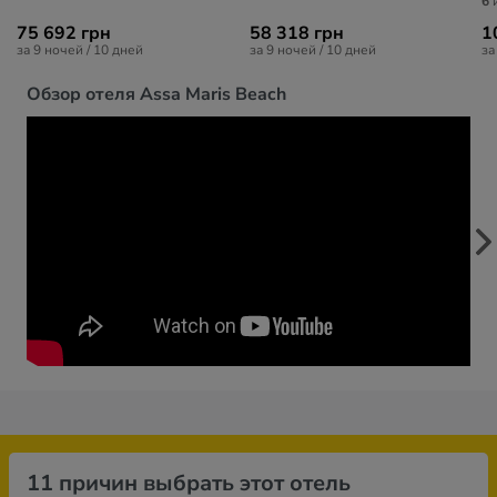
6
и
75 692 грн
58 318 грн
1
за 9 ночей / 10 дней
за 9 ночей / 10 дней
за
Обзор отеля Assa Maris Beach
11 причин выбрать этот отель