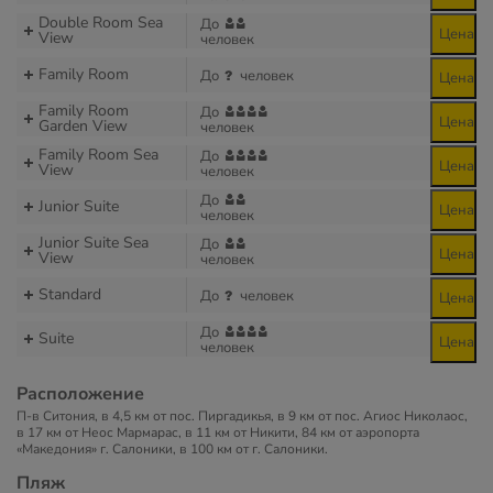
Double Room Sea
До
Цена
View
человек
Family Room
До
человек
Цена
Family Room
До
Цена
Garden View
человек
Family Room Sea
До
Цена
View
человек
До
Junior Suite
Цена
человек
Junior Suite Sea
До
Цена
View
человек
Standard
До
человек
Цена
До
Suite
Цена
человек
Расположение
П-в Ситония, в 4,5 км от пос. Пиргадикья, в 9 км от пос. Агиос Николаос,
в 17 км от Неос Мармарас, в 11 км от Никити, 84 км от аэропорта
«Македония» г. Салоники, в 100 км от г. Салоники.
Пляж