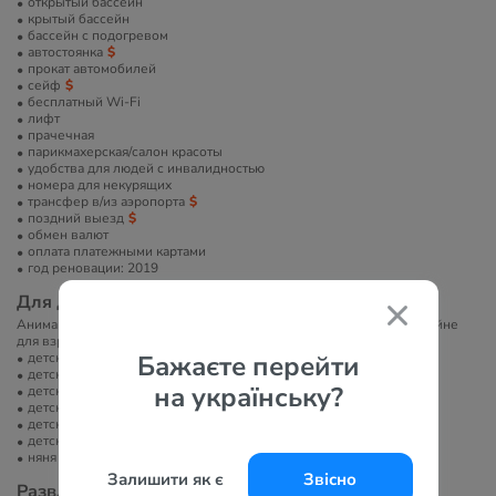
открытый бассейн
крытый бассейн
бассейн с подогревом
автостоянка
прокат автомобилей
сейф
бесплатный Wi-Fi
лифт
прачечная
парикмахерская/салон красоты
удобства для людей с инвалидностью
номера для некурящих
трансфер в/из аэропорта
поздний выезд
обмен валют
оплата платежными картами
год реновации: 2019
Для детей
Анимационная программа для детей, отделение для детей в бассейне
для взрослых, детская дискотека.
Бажаєте перейти
детский бассейн
детская площадка
на українську?
детский клуб
детское меню в ресторане
детские стульчики в ресторане
детская кроватка
няня
Залишити як є
Звісно
Развлечение и спорт