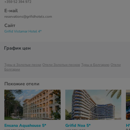
+359 52 394 972
Е-маil
reservations@grifidhotels.com
Сайт
Grifid Vistamar Hotel 4*
График цен
Туры в Золотые пески
Отели Золотых песков
Туры в Болгарию
Отели
Болгарии
Похожие отели
Ensana Aquahouse 5*
Grifid Noa 5*
H