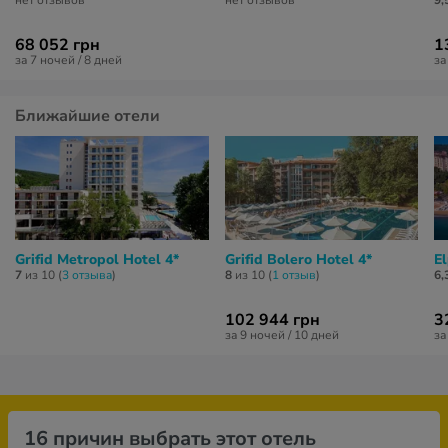
нет отзывов
нет отзывов
9,
68 052 грн
1
за 7 ночей / 8 дней
за
Ближайшие отели
Grifid Metropol Hotel 4*
Grifid Bolero Hotel 4*
El
7
из 10 (
3 отзывa
)
8
из 10 (
1 отзыв
)
6,
102 944 грн
3
за 9 ночей / 10 дней
за
16 причин выбрать этот отель