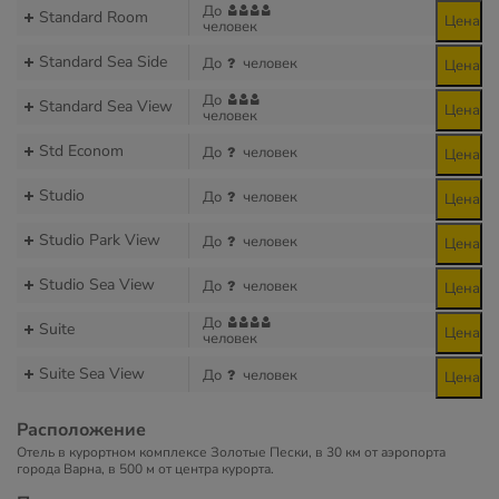
До
Standard Room
Цена
человек
Standard Sea Side
До
человек
Цена
До
Standard Sea View
Цена
человек
Std Econom
До
человек
Цена
Studio
До
человек
Цена
Studio Park View
До
человек
Цена
Studio Sea View
До
человек
Цена
До
Suite
Цена
человек
Suite Sea View
До
человек
Цена
Расположение
Отель в курортном комплексе Золотые Пески, в 30 км от аэропорта
города Варна, в 500 м от центра курорта.