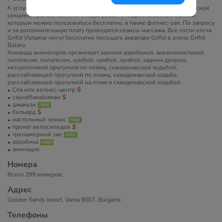
К услугам гостей бесплатный открытый бассейн со встроенной детской
секцией, крытый бассейн с подогревом и гидромассажной ванной,
которым можно пользоваться бесплатно, а также фитнес-зал. По запросу
и за дополнительную плату проводятся сеансы массажа. Все гости отеля
Grifid Vistamar могут бесплатно посещать аквапарк Grifid в отеле Grifid
Bolero.
Команда аниматоров организует занятия аэробикой, аквагимнастикой,
пилатесом, пилатесом, зумбой, зумбой, зумбой, задним двором,
неторопливой прогулкой по пляжу, скандинавской ходьбой,
расслабляющей прогулкой по пляжу, скандинавской ходьбе,
расслабляющей прогулкой на пляж и скандинавской ходьбой.
Спа или велнес-центр
сауна/баня/хамам
джакузи
бильярд
настольный теннис
прокат велосипедов
тренажерный зал
аэробика
анимация
Номера
Всего 299 номеров.
Адрес
Golden Sands resort, Varna 9007, Bulgaria
Телефоны