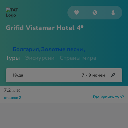
Grifid Vistamar
Hotel 4*
Болгария
Золотые пески
,
,
Туры
Экскурсии
Страны мира
Куда
7
-
9
ночей
7,2
из 10
Где купить тур?
отзывов 2