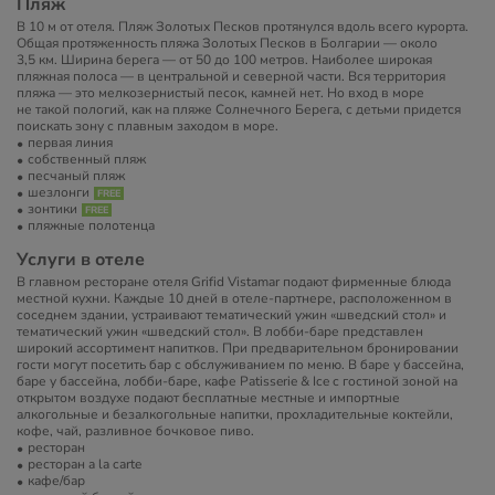
Пляж
В 10 м от отеля. Пляж Золотых Песков протянулся вдоль всего курорта.
Общая протяженность пляжа Золотых Песков в Болгарии — около
3,5 км. Ширина берега — от 50 до 100 метров. Наиболее широкая
пляжная полоса — в центральной и северной части. Вся территория
пляжа — это мелкозернистый песок, камней нет. Но вход в море
не такой пологий, как на пляже Солнечного Берега, с детьми придется
поискать зону с плавным заходом в море.
первая линия
собственный пляж
песчаный пляж
шезлонги
зонтики
пляжные полотенца
Услуги в отеле
В главном ресторане отеля Grifid Vistamar подают фирменные блюда
местной кухни. Каждые 10 дней в отеле-партнере, расположенном в
соседнем здании, устраивают тематический ужин «шведский стол» и
тематический ужин «шведский стол». В лобби-баре представлен
широкий ассортимент напитков. При предварительном бронировании
гости могут посетить бар с обслуживанием по меню. В баре у бассейна,
баре у бассейна, лобби-баре, кафе Patisserie & Ice с гостиной зоной на
открытом воздухе подают бесплатные местные и импортные
алкогольные и безалкогольные напитки, прохладительные коктейли,
кофе, чай, разливное бочковое пиво.
ресторан
ресторан a la carte
кафе/бар