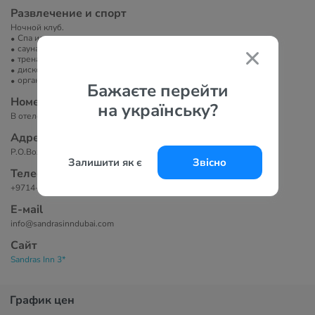
Развлечение и спорт
Ночной клуб.
Спа или велнес-центр
сауна/баня/хамам
тренажерный зал
диско-клуб
организация экскурсий
Бажаєте перейти
Номера
на українську?
В отеле 94 номера.
Адрес
P.O.Box: 5062, Dubai, United Arab Emirates
Залишити як є
Звісно
Телефоны
+9714-2224333
Е-маil
info@sandrasinndubai.com
Сайт
Sandras Inn 3*
График цен