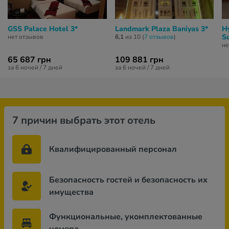
GSS Palace Hotel 3*
Landmark Plaza Baniyas 3*
H
S
нет отзывов
6,1
из 10 (
7 отзывов
)
не
65 687 грн
109 881 грн
за 6 ночей / 7 дней
за 6 ночей / 7 дней
7 причин выбрать этот отель
Квалифицированный персонал
Безопасность гостей и безопасность их
имущества
Функциональные, укомплектованные