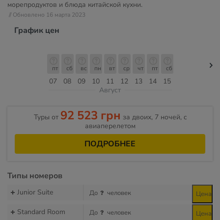
морепродуктов и блюда китайской кухни.
// Обновлено 16 марта 2023
График цен
пт
сб
вс
пн
вт
ср
чт
пт
сб
07
08
09
10
11
12
13
14
15
Август
92 523 грн
Туры от
за двоих, 7 ночей, c
авиаперелетом
ПОДРОБНЕЕ
Типы номеров
Junior Suite
До
человек
Цена
Standard Room
До
человек
Цена