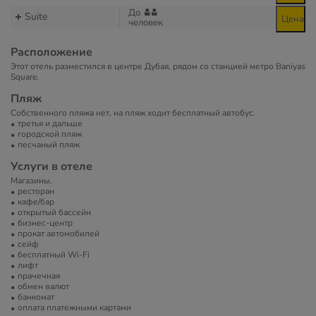
До
Suite
Цена
человек
Расположение
Этот отель разместился в центре Дубая, рядом со станцией метро Baniyas
Square.
Пляж
Собственного пляжа нет, на пляж ходит бесплатный автобус.
третья и дальше
городской пляж
песчаный пляж
Услуги в отеле
Магазины.
ресторан
кафе/бар
открытый бассейн
бизнес-центр
прокат автомобилей
сейф
бесплатный Wi-Fi
лифт
прачечная
обмен валют
банкомат
оплата платежными картами