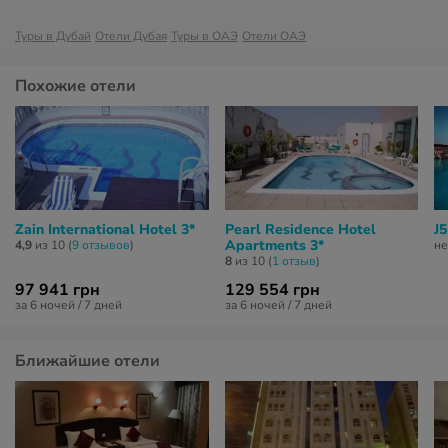
Туры в Дубай
Отели Дубая
Туры в ОАЭ
Отели ОАЭ
Похожие отели
Zain International Hotel 3*
Pearl Residence Hotel
J5
Apartments 3*
4,9
из 10 (
9 отзывов
)
не
8
из 10 (
1 отзыв
)
97 941 грн
129 554 грн
за 6 ночей / 7 дней
за 6 ночей / 7 дней
Ближайшие отели