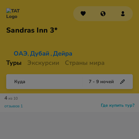
Sandras
Inn 3*
ОАЭ
Дубай
Дейра
,
,
Туры
Экскурсии
Страны мира
Куда
7
-
9
ночей
4
из 10
Где купить тур?
отзывов 1