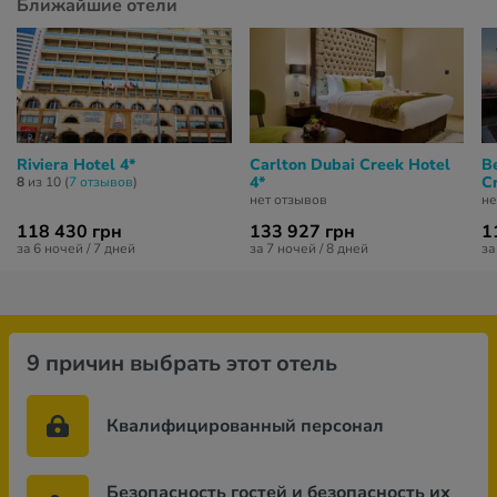
Ближайшие отели
Riviera Hotel 4*
Carlton Dubai Creek Hotel
B
4*
C
8
из 10 (
7 отзывов
)
нет отзывов
не
118 430 грн
133 927 грн
1
за 6 ночей / 7 дней
за 7 ночей / 8 дней
за
9 причин выбрать этот отель
Квалифицированный персонал
Безопасность гостей и безопасность их