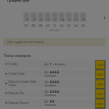
График цен
пт
сб
вс
пн
вт
ср
чт
пт
сб
07
08
09
10
11
12
13
14
15
Август
Нет туров в этот отель
Типы номеров
Creek
До
человек
Цена
До
Creek Side
Цена
человек
Deluxe Creek Side
До
Цена
View
человек
До
Deluxe Ps
Цена
человек
До
Deluxe Room
Цена
человек