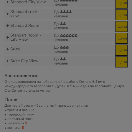
До
Standard City View
Цена
человек
Standard creek
До
Цена
view
человек
До
Standard Room
Цена
человек
Standart Room -
До
Цена
City View
человек
До
Suite
Цена
человек
До
Suite City View
Цена
человек
Расположение
Отель расположен на набережной в районе Deira, в 6,4 км от
международного аэропорта г. Дубай, в 5 мин езды до торгового центра
City Centre и станции метро.
Пляж
Для гостей отеля – бесплатный трансфер на пляж.
третья и дальше
городской пляж
песчаный пляж
шезлонги
зонтики