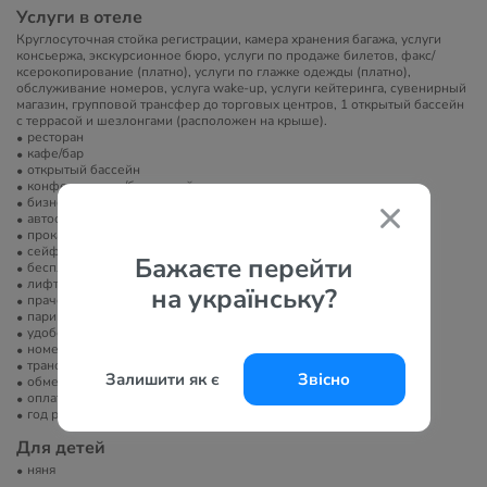
Услуги в отеле
Круглосуточная стойка регистрации, камера хранения багажа, услуги
консьержа, экскурсионное бюро, услуги по продаже билетов, факс/
ксерокопирование (платно), услуги по глажке одежды (платно),
обслуживание номеров, услуга wake-up, услуги кейтеринга, сувенирный
магазин, групповой трансфер до торговых центров, 1 открытый бассейн
с террасой и шезлонгами (расположен на крыше).
ресторан
кафе/бар
открытый бассейн
конференц-зал/банкетный зал
бизнес-центр
автостоянка
прокат автомобилей
сейф
Бажаєте перейти
бесплатный Wi-Fi
лифт
на українську?
прачечная
парикмахерская/салон красоты
удобства для людей с инвалидностью
номера для некурящих
трансфер в/из аэропорта
Залишити як є
Звісно
обмен валют
оплата платежными картами
год реновации
Для детей
няня