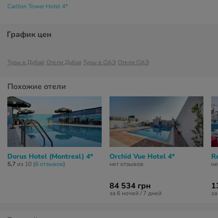
Carlton Tower Hotel 4*
График цен
Туры в Дубай
Отели Дубая
Туры в ОАЭ
Отели ОАЭ
Похожие отели
Dorus Hotel (Montreal) 4*
Orchid Vue Hotel 4*
R
5,7
из 10 (
6 отзывов
)
нет отзывов
не
84 534 грн
1
за 6 ночей / 7 дней
за