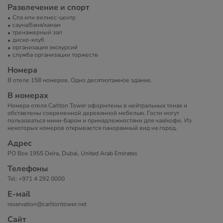
Развлечение и спорт
Спа или велнес-центр
сауна/баня/хамам
тренажерный зал
диско-клуб
организация экскурсий
служба организации торжеств
Номера
В отеле 158 номеров. Одно десятиэтажное здание.
В номерах
Номера отеля Carlton Tower оформлены в нейтральных тонах и
обставлены современной деревянной мебелью. Гости могут
пользоваться мини-баром и принадлежностями для чая/кофе. Из
некоторых номеров открывается панорамный вид на город.
Адрес
PO Box 1955 Deira, Dubai, United Arab Emirates
Телефоны
Tel: +971 4 292 0000
Е-маil
reservation@carltontower.net
Сайт