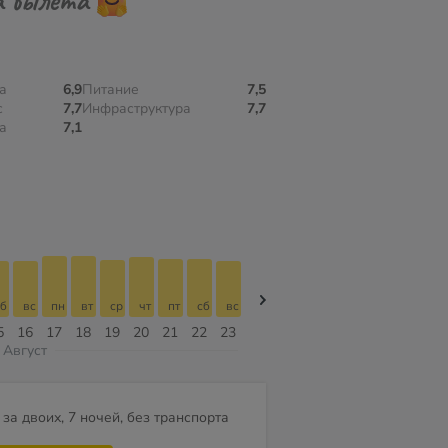
а
6,9
Питание
7,5
с
7,7
Инфраструктура
7,7
а
7,1
б
вс
пн
вт
ср
чт
пт
сб
вс
вс
пн
вт
ср
чт
пт
5
16
17
18
19
20
21
22
23
09
10
11
12
13
14
Август
за двоих, 7 ночей, без транспорта