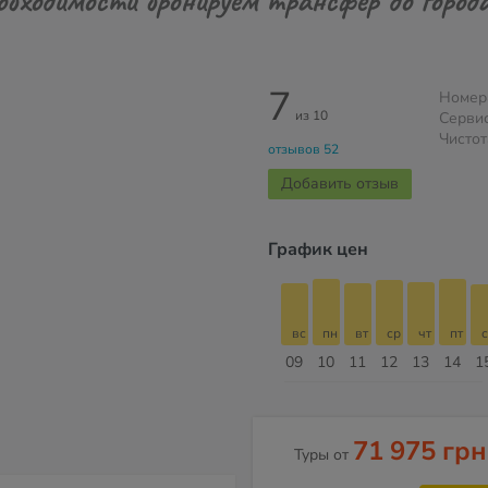
7
Номер
из 10
Серви
Чистот
отзывов 52
Добавить отзыв
График цен
б
вс
пн
вт
ср
чт
пт
сб
вс
вс
пн
вт
ср
чт
пт
с
16
17
18
19
20
21
22
23
09
10
11
12
13
14
1
Август
71 975 грн
Туры от