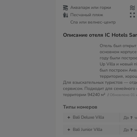
Аквапарк или горки
Песчаный пляж
Спа или велнес-центр
Описание отеля IC Hotels San
Отель был открыт 
основном корпусе 
году были постро
Up Villa и новый n
был построен Акв
территория, хоро
Для взыскательных туристов — отд
сервисом. Подходит для семейного
территории
94240 м²
// Обновлено 01
Типы номеров
Bali Deluxe Villa
До
ч
Bali Junior Villa
До
ч