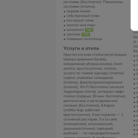
по
на пляже (бесплатно). Павильоны
тр
на пляже (платно).
мя
первая линия
те
собственный пляж
те
песчаный пляж
пл
понтон или пирс
да
шезлонги
пл
зонтики
бе
пляжные полотенца
(с
по
Услуги в отеле
бе
Круглосуточная стойка регистрации,
камера хранения багажа,
ежедневная уборка номера, room
service: круглосуточно, платно,
услуги по глажке одежды (платно),
сервис упаковки чемоданов
(платно), факс/ксерокопирование
(платно), Wi-Fi бесплатно (на всей
территории отеля), интернет-кафе
платно (первые 30 мин. бесплатно),
диетическое и вегетарианское
питание (бесплатно), 6 баров
(лобби-бар: работает
круглосуточно), 6 ресторанов — 1
основной ресторан, 5 a la carte
(итальянский, мексиканский,
дальневосточный, турецкий,
рыбный — по предварительной
записи, платно), 6 конференц-