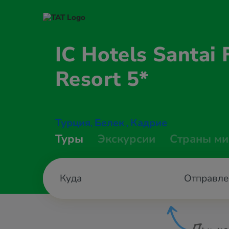
IC Hotels Santai 
Resort 5*
Турция
Белек
Кадрие
,
,
Туры
Экскурсии
Страны ми
Отправле
При не