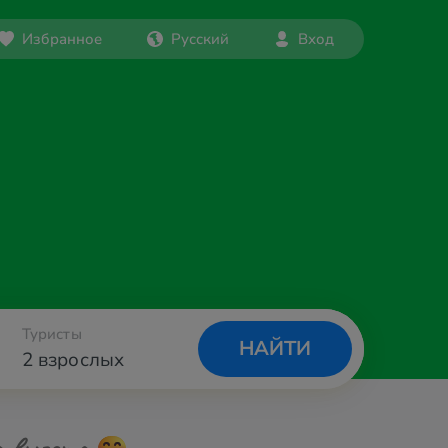
Избранное
Русский
Вход
Туристы
НАЙТИ
2 взрослых
а вылета