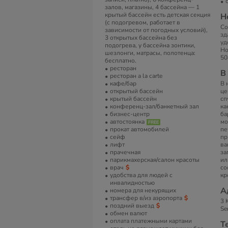
залов, магазины, 4 бассейна — 1
крытый бассейн есть детская секция
Н
(с подогревом, работает в
Со
зависимости от погодных условий),
зд
3 открытых бассейна без
уд
подогрева, у бассейна зонтики,
Но
шезлонги, матрасы, полотенца:
50
бесплатно.
ресторан
В
ресторан a la carte
кафе/бар
В 
открытый бассейн
це
крытый бассейн
сп
конференц-зал/банкетный зал
ка
бизнес-центр
ба
автостоянка
мо
прокат автомобилей
пе
сейф
пр
лифт
ва
прачечная
за
парикмахерская/салон красоты
ил
врач
со
удобства для людей с
кр
инвалидностью
А
номера для некурящих
трансфер в/из аэропорта
3 
поздний выезд
Se
обмен валют
оплата платежными картами
Т