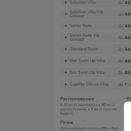
Selection Villa
До
Selection Villa Vip
До
Concept
Senior Suite
До
Senior Suite Vip
До
Concept
Standard Room
До
Star Swim Up Villa
До
Sun Swim Up Villa
До
Superior Deluxe Villa
До
ч
Расположение
Р
В 30 км от аэропорта и в 40 км от
8 
центра Антальи, в 6 км от поселка
ми
Кадрие.
бе
бе
Пляж
сп
бе
Длина пляжной полосы 300 м. Бар