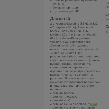
отель не размещает мужчин без
Te
женщин
Fa
большая територия
год реновации: 2016
Е
Для детей
sa
2 открытых бассейна (35 м2. и 332
С
м2., глубина 40 см), 1 открытый
бассейн для малышей (4 м2,
IC
глубина 20 см) и 1 крытый бассейн
(8 м2, глубина 40 см, работает
только зимой, с подогревом).
Детский клуб: 1-3 года (под
присмотром родителей), 4-7 лет, 8-
11 лет, 12-16 лет. Парк
развлечений (бесплатно, работает с
середины июня), кинотеатр (есть на
русском языке), хобби-центр,
комната компьютерных игр,
игровые площадки. Аренда детских
колясок платно, по запросу (на
ресепшн). В главном ресторане
можно воспользоваться блендером
и подогревателем для детского
питания.
детский бассейн
детская площадка
детский клуб
детское меню в ресторане
детские стульчики в ресторане