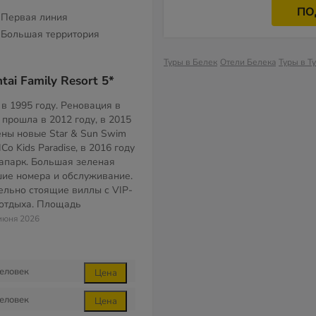
ПО
Первая линия
Большая территория
Туры в Белек
Отели Белека
Туры в Т
tai Family Resort 5*
в 1995 году. Реновация в
прошла в 2012 году, в 2015
ены новые Star & Sun Swim
ICo Kids Paradise, в 2016 году
апарк. Большая зеленая
шие номера и обслуживание.
ельно стоящие виллы с VIP-
 отдыха. Площадь
 июня 2026
еловек
Цена
еловек
Цена