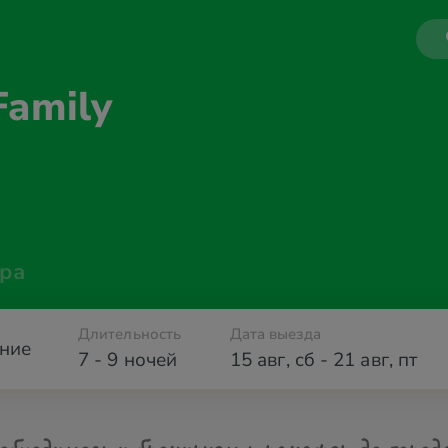
Family
ра
Длительность
Дата выезда
ние
7 - 9 ночей
15 авг
,
сб
-
21 авг
,
пт
обходимости бронируем трансфер до город