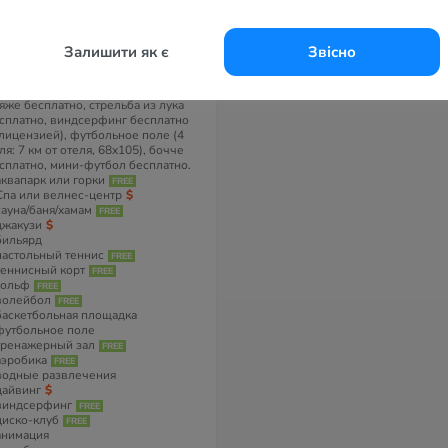
крытием, 1 корт — искусственная
ава), прокат теннисных ракеток и
чей бесплатно, освещение
ннисного корта платно, уроки
Залишити як є
Звісно
нниса платно, игровые автоматы
атно, аквааэробика бесплатно,
ртс бесплатно, волейбол на
яже бесплатно, стрельба из лука
сплатно, виндсерфинг бесплатно
 лицензией), футбольное поле (4
ля: 7 км от отеля, 68x105), бочче
сплатно, мини-футбол бесплатно.
аквапарк или горки
Спа или велнес-центр
сауна/баня/хамам
джакузи
бильярд
настольный теннис
теннисный корт
гольф
волейбол
баскетбольная площадка
футбольное поле
тренажерный зал
аэробика
водные развлечения
дайвинг
виндсерфинг
диско-клуб
анимация