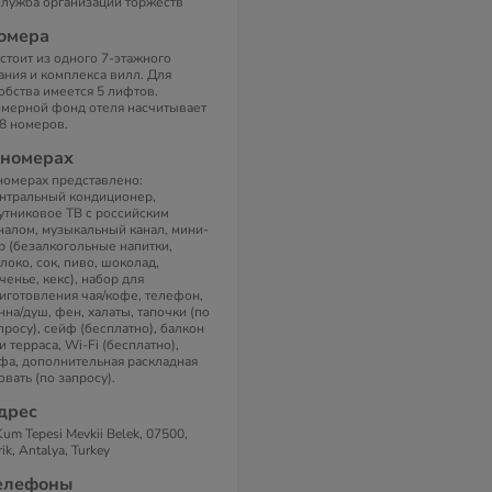
служба организации торжеств
омера
стоит из одного 7-этажного
ания и комплекса вилл. Для
обства имеется 5 лифтов.
мерной фонд отеля насчитывает
8 номеров.
 номерах
номерах представлено:
нтральный кондиционер,
утниковое ТВ с российским
налом, музыкальный канал, мини-
р (безалкогольные напитки,
локо, сок, пиво, шоколад,
ченье, кекс), набор для
иготовления чая/кофе, телефон,
нна/душ, фен, халаты, тапочки (по
просу), сейф (бесплатно), балкон
и терраса, Wi-Fi (бесплатно),
фа, дополнительная раскладная
овать (по запросу).
дрес
Kum Tepesi Mevkii Belek, 07500,
rik, Antalya, Turkey
елефоны