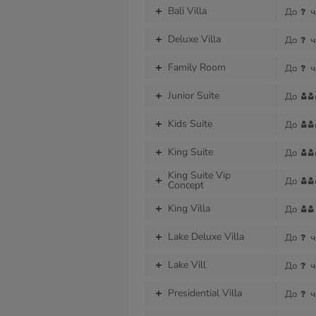
Bali Villa
До
ч
Deluxe Villa
До
ч
Family Room
До
ч
Junior Suite
До
Kids Suite
До
King Suite
До
King Suite Vip
До
Concept
King Villa
До
Lake Deluxe Villa
До
ч
Lake Vill
До
ч
Presidential Villa
До
ч