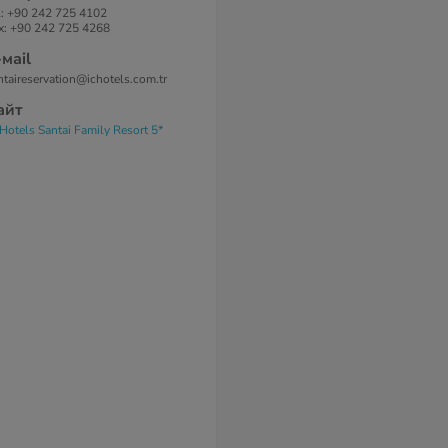
l: +90 242 725 4102
x: +90 242 725 4268
-маil
ntaireservation@ichotels.com.tr
айт
 Hotels Santai Family Resort 5*