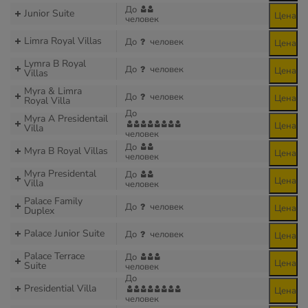
До
Junior Suite
Цена
человек
Limra Royal Villas
До
человек
Цена
Lymra B Royal
До
человек
Цена
Villas
Myra & Limra
До
человек
Цена
Royal Villa
До
Myra A Presidentail
Цена
Villa
человек
До
Myra B Royal Villas
Цена
человек
Myra Presidental
До
Цена
Villa
человек
Palace Family
До
человек
Цена
Duplex
Palace Junior Suite
До
человек
Цена
Palace Terrace
До
Цена
Suite
человек
До
Presidential Villa
Цена
человек