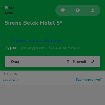
Sirene Belek
Hotel 5*
Турция
Белек
Кадрие
,
,
Туры
Экскурсии
Страны мира
Куда
7
-
9
ночей
7,1
из 10
Где купить тур?
отзывов 22