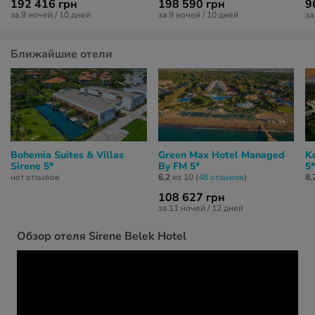
192 416 грн
198 590 грн
9
за 9 ночей / 10 дней
за 9 ночей / 10 дней
за
Ближайшие отели
Bohemia Suites & Villas
Green Max Hotel Managed
K
Sirene 5*
By FM 5*
5*
нет отзывов
6,2
из 10 (
48 отзывов
)
8,
108 627 грн
за 11 ночей / 12 дней
Обзор отеля Sirene Belek Hotel