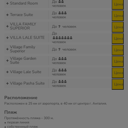
До
Standard Room
Цена
человек
До
Terrace Suite
Цена
человек
VILLA FAMILY
До
человек
Цена
SUPERIOR
До
VILLA LALE SUITE
Цена
человек
Village Family
До
человек
Цена
Superior
Village Garden
До
Цена
Suite
человек
До
Village Lale Suite
Цена
человек
До
Village Pasha Suite
Цена
человек
Расположение
Расположен в 25 км от аэропорта, в 40 км от центра г. Анталия.
Пляж
Протяжённость пляжа – 300 м.
первая линия
собственный пляж