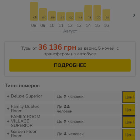
сб
вс
пн
вт
ср
чт
пт
сб
вс
08
09
10
11
12
13
14
15
16
Август
36 136 грн
Туры от
за двоих, 5 ночей, с
трансфером на автобусе
ПОДРОБНЕЕ
Типы номеров
Deluxe Superior
До
человек
Цена
Family Dublex
До
Цена
Room
человек
FAMILY ROOM
VILLAGE
До
человек
Цена
SUPERIOR
Garden Floor
До
человек
Цена
Room