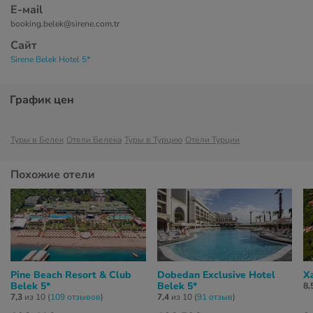
Е-маil
booking.belek@sirene.com.tr
Сайт
Sirene Belek Hotel 5*
График цен
Туры в Белек
Отели Белека
Туры в Турцию
Отели Турции
Похожие отели
Pine Beach Resort & Club
Dobedan Exclusive Hotel
X
Belek 5*
Belek 5*
8,
7,3
из 10 (
109 отзывов
)
7,4
из 10 (
91 отзыв
)