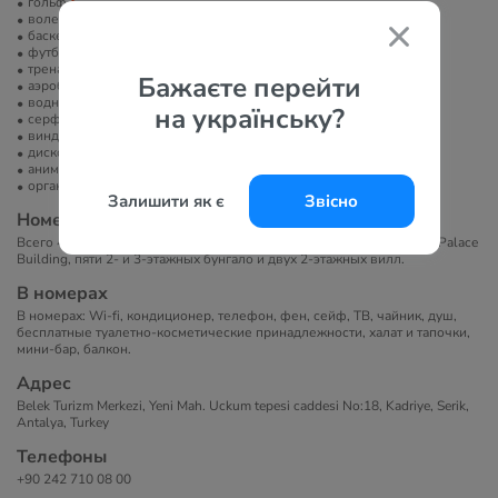
гольф
волейбол
баскетбольная площадка
футбольное поле
тренажерный зал
Бажаєте перейти
аэробика
водные развлечения
на українську?
серфинг
виндсерфинг
диско-клуб
анимация
организация экскурсий
Залишити як є
Звісно
Номера
Всего 426 номера. Отель состоит из 6-этажного основного здания Palace
Building, пяти 2- и 3-этажных бунгало и двух 2-этажных вилл.
В номерах
В номерах: Wi-fi, кондиционер, телефон, фен, сейф, ТВ, чайник, душ,
бесплатные туалетно-косметические принадлежности, халат и тапочки,
мини-бар, балкон.
Адрес
Belek Turizm Merkezi, Yeni Mah. Uckum tepesi caddesi No:18, Kadriye, Serik,
Antalya, Turkey
Телефоны
+90 242 710 08 00