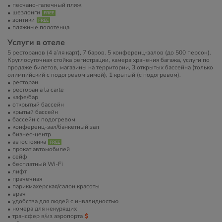
песчано-галечный пляж
шезлонги
зонтики
пляжные полотенца
Услуги в отеле
5 ресторанов (4 а’ля карт), 7 баров. 5 конференц-­залов (до 500 персон).
Круглосуточная стойка регистрации, камера хранения багажа, услуги по
продаже билетов, магазины на территории, 3 открытых бассейна (только
олимпийский с подогревом зимой), 1 крытый (с подогревом).
ресторан
ресторан a la carte
кафе/бар
открытый бассейн
крытый бассейн
бассейн с подогревом
конференц-зал/банкетный зал
бизнес-центр
автостоянка
прокат автомобилей
сейф
бесплатный Wi-Fi
лифт
прачечная
парикмахерская/салон красоты
врач
удобства для людей с инвалидностью
номера для некурящих
трансфер в/из аэропорта