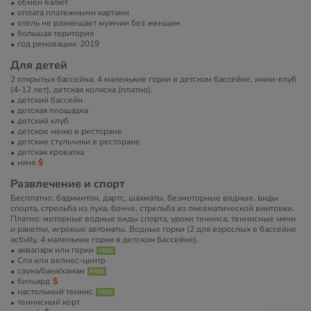
обмен валют
оплата платежными картами
отель не размещает мужчин без женщин
большая територия
год реновации: 2019
Для детей
2 открытых бассейна, 4 маленькие горки в детском бассейне, мини-клуб
(4-12 лет), детская коляска (платно).
детский бассейн
детская площадка
детский клуб
детское меню в ресторане
детские стульчики в ресторане
детская кроватка
няня
Развлечение и спорт
Бесплатно: бадминтон, дартс, шахматы, безмоторные водные. виды
спорта, стрельба из лука, бочче, стрельба из пневматической винтовки.
Платно: моторные водные виды спорта, уроки тенниса, теннисные мячи
и ракетки, игровые автоматы. Водные горки (2 для взрослых в бассейне
activity, 4 маленькие горки в детском бассейне).
аквапарк или горки
Спа или велнес-центр
сауна/баня/хамам
бильярд
настольный теннис
теннисный корт